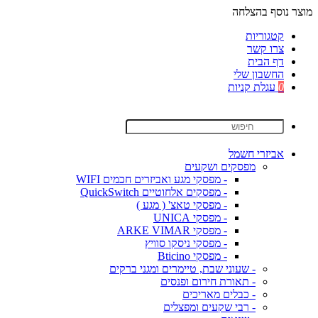
מוצר נוסף בהצלחה
קטגוריות
צרו קשר
דף הבית
החשבון שלי
0
עגלת קניות
אביזרי חשמל
מפסקים ושקעים
- מפסקי מגע ואביזרים חכמים WIFI
- מפסקים אלחוטיים QuickSwitch
- מפסקי טאצ' ( מגע )
- מפסקי UNICA
- מפסקי ARKE VIMAR
- מפסקי ניסקו סוויץ
- מפסקי Bticino
- שעוני שבת, טיימרים ומגני ברקים
- תאורת חירום ופנסים
- כבלים מאריכים
- רבי שקעים ומפצלים