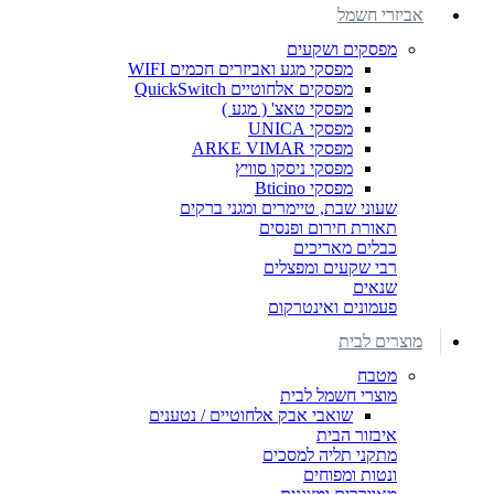
אביזרי חשמל
מפסקים ושקעים
מפסקי מגע ואביזרים חכמים WIFI
מפסקים אלחוטיים QuickSwitch
מפסקי טאצ' ( מגע )
מפסקי UNICA
מפסקי ARKE VIMAR
מפסקי ניסקו סוויץ
מפסקי Bticino
שעוני שבת, טיימרים ומגני ברקים
תאורת חירום ופנסים
כבלים מאריכים
רבי שקעים ומפצלים
שנאים
פעמונים ואינטרקום
מוצרים לבית
מטבח
מוצרי חשמל לבית
שואבי אבק אלחוטיים / נטענים
איבזור הבית
מתקני תליה למסכים
ונטות ומפוחים