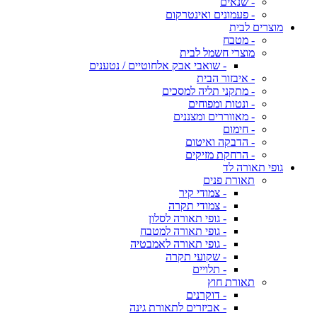
- שנאים
- פעמונים ואינטרקום
מוצרים לבית
- מטבח
מוצרי חשמל לבית
- שואבי אבק אלחוטיים / נטענים
- איבזור הבית
- מתקני תליה למסכים
- ונטות ומפוחים
- מאווררים ומצננים
- חימום
- הדבקה ואיטום
- הרחקת מזיקים
גופי תאורה לד
תאורת פנים
- צמודי קיר
- צמודי תקרה
- גופי תאורה לסלון
- גופי תאורה למטבח
- גופי תאורה לאמבטיה
- שקועי תקרה
- תלויים
תאורת חוץ
- דוקרנים
- אביזרים לתאורת גינה