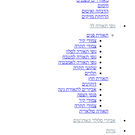
מאווררים ומצננים
חימום
הדבקה ואיטום
הרחקת מזיקים
גופי תאורה לד
תאורת פנים
צמודי קיר
צמודי תקרה
גופי תאורה לסלון
גופי תאורה למטבח
גופי תאורה לאמבטיה
שקועי תקרה
תלויים
תאורת חוץ
דוקרנים
אביזרים לתאורת גינה
פנסי הצפה
צמודי קיר
צמודי תקרה
תאורה סולארית
אביזרי סלולר וגאדג'טים
נורות