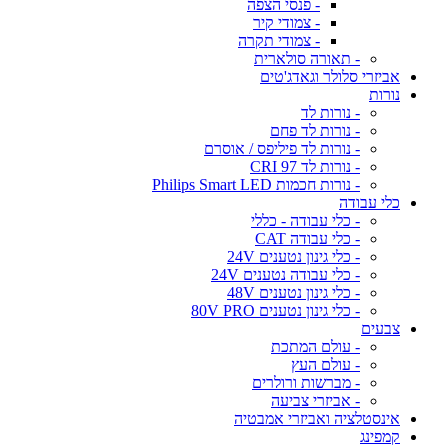
- פנסי הצפה
- צמודי קיר
- צמודי תקרה
- תאורה סולארית
אביזרי סלולר וגאדג'טים
נורות
- נורות לד
- נורות לד פחם
- נורות לד פיליפס / אוסרם
- נורות לד CRI 97
- נורות חכמות Philips Smart LED
כלי עבודה
- כלי עבודה - כללי
- כלי עבודה CAT
- כלי גינון נטענים 24V
- כלי עבודה נטענים 24V
- כלי גינון נטענים 48V
- כלי גינון נטענים 80V PRO
צבעים
- עולם המתכת
- עולם העץ
- מברשות ורולרים
- אביזרי צביעה
אינסטלציה ואביזרי אמבטיה
קמפינג