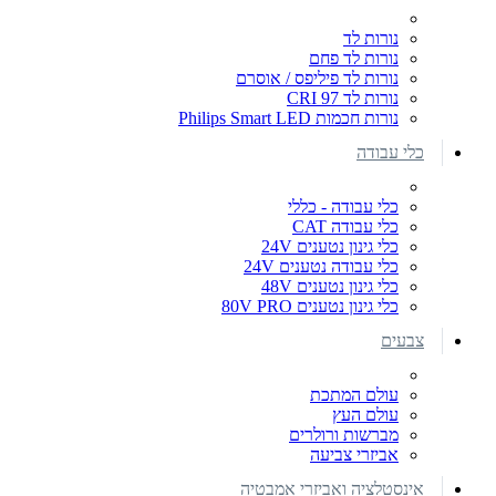
נורות לד
נורות לד פחם
נורות לד פיליפס / אוסרם
נורות לד CRI 97
נורות חכמות Philips Smart LED
כלי עבודה
כלי עבודה - כללי
כלי עבודה CAT
כלי גינון נטענים 24V
כלי עבודה נטענים 24V
כלי גינון נטענים 48V
כלי גינון נטענים 80V PRO
צבעים
עולם המתכת
עולם העץ
מברשות ורולרים
אביזרי צביעה
אינסטלציה ואביזרי אמבטיה