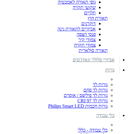
גופי תאורה לאמבטיה
שקועי תקרה
תלויים
תאורת חוץ
דוקרנים
אביזרים לתאורת גינה
פנסי הצפה
צמודי קיר
צמודי תקרה
תאורה סולארית
אביזרי סלולר וגאדג'טים
נורות
נורות לד
נורות לד פחם
נורות לד פיליפס / אוסרם
נורות לד CRI 97
נורות חכמות Philips Smart LED
כלי עבודה
כלי עבודה - כללי