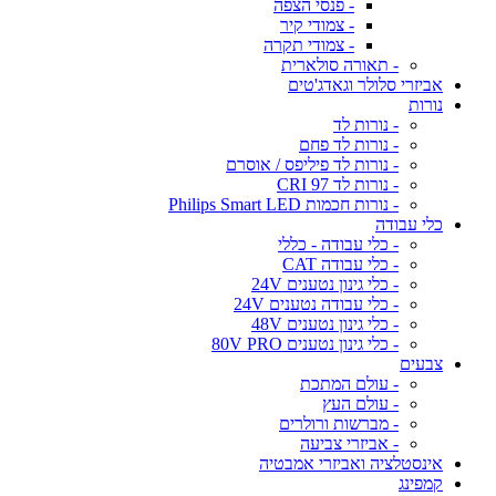
- פנסי הצפה
- צמודי קיר
- צמודי תקרה
- תאורה סולארית
אביזרי סלולר וגאדג'טים
נורות
- נורות לד
- נורות לד פחם
- נורות לד פיליפס / אוסרם
- נורות לד CRI 97
- נורות חכמות Philips Smart LED
כלי עבודה
- כלי עבודה - כללי
- כלי עבודה CAT
- כלי גינון נטענים 24V
- כלי עבודה נטענים 24V
- כלי גינון נטענים 48V
- כלי גינון נטענים 80V PRO
צבעים
- עולם המתכת
- עולם העץ
- מברשות ורולרים
- אביזרי צביעה
אינסטלציה ואביזרי אמבטיה
קמפינג