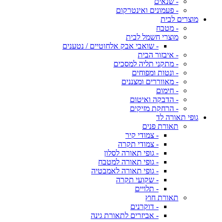
- שנאים
- פעמונים ואינטרקום
מוצרים לבית
- מטבח
מוצרי חשמל לבית
- שואבי אבק אלחוטיים / נטענים
- איבזור הבית
- מתקני תליה למסכים
- ונטות ומפוחים
- מאווררים ומצננים
- חימום
- הדבקה ואיטום
- הרחקת מזיקים
גופי תאורה לד
תאורת פנים
- צמודי קיר
- צמודי תקרה
- גופי תאורה לסלון
- גופי תאורה למטבח
- גופי תאורה לאמבטיה
- שקועי תקרה
- תלויים
תאורת חוץ
- דוקרנים
- אביזרים לתאורת גינה