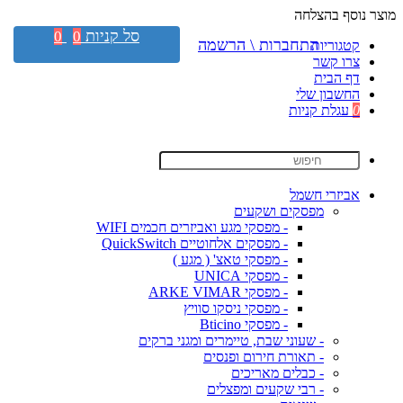
מוצר נוסף בהצלחה
סל קניות
0
0
התחברות \ הרשמה
קטגוריות
צרו קשר
דף הבית
החשבון שלי
0
עגלת קניות
אביזרי חשמל
מפסקים ושקעים
- מפסקי מגע ואביזרים חכמים WIFI
- מפסקים אלחוטיים QuickSwitch
- מפסקי טאצ' ( מגע )
- מפסקי UNICA
- מפסקי ARKE VIMAR
- מפסקי ניסקו סוויץ
- מפסקי Bticino
- שעוני שבת, טיימרים ומגני ברקים
- תאורת חירום ופנסים
- כבלים מאריכים
- רבי שקעים ומפצלים