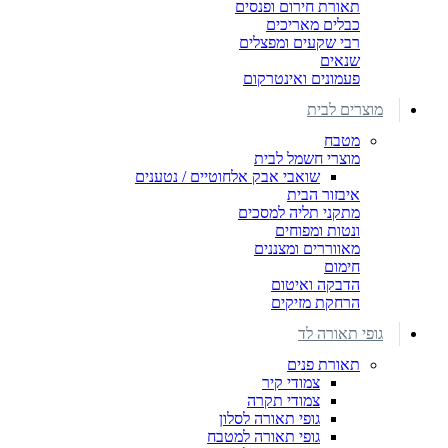
תאורת חירום ופנסים
כבלים מאריכים
רבי שקעים ומפצלים
שנאים
פעמונים ואינטרקום
מוצרים לבית
מטבח
מוצרי חשמל לבית
שואבי אבק אלחוטיים / נטענים
איבזור הבית
מתקני תליה למסכים
ונטות ומפוחים
מאווררים ומצננים
חימום
הדבקה ואיטום
הרחקת מזיקים
גופי תאורה לד
תאורת פנים
צמודי קיר
צמודי תקרה
גופי תאורה לסלון
גופי תאורה למטבח