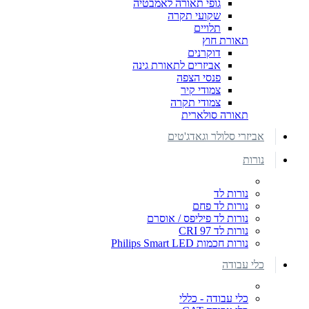
גופי תאורה לאמבטיה
שקועי תקרה
תלויים
תאורת חוץ
דוקרנים
אביזרים לתאורת גינה
פנסי הצפה
צמודי קיר
צמודי תקרה
תאורה סולארית
אביזרי סלולר וגאדג'טים
נורות
נורות לד
נורות לד פחם
נורות לד פיליפס / אוסרם
נורות לד CRI 97
נורות חכמות Philips Smart LED
כלי עבודה
כלי עבודה - כללי