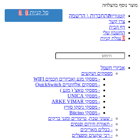
מוצר נוסף בהצלחה
סל קניות
0
0
התחברות \ הרשמה
קטגוריות
צרו קשר
דף הבית
החשבון שלי
0
עגלת קניות
אביזרי חשמל
מפסקים ושקעים
- מפסקי מגע ואביזרים חכמים WIFI
- מפסקים אלחוטיים QuickSwitch
- מפסקי טאצ' ( מגע )
- מפסקי UNICA
- מפסקי ARKE VIMAR
- מפסקי ניסקו סוויץ
- מפסקי Bticino
- שעוני שבת, טיימרים ומגני ברקים
- תאורת חירום ופנסים
- כבלים מאריכים
- רבי שקעים ומפצלים