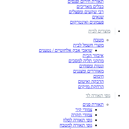
תאורת חירום ופנסים
כבלים מאריכים
רבי שקעים ומפצלים
שנאים
פעמונים ואינטרקום
מוצרים לבית
מטבח
מוצרי חשמל לבית
שואבי אבק אלחוטיים / נטענים
איבזור הבית
מתקני תליה למסכים
ונטות ומפוחים
מאווררים ומצננים
חימום
הדבקה ואיטום
הרחקת מזיקים
גופי תאורה לד
תאורת פנים
צמודי קיר
צמודי תקרה
גופי תאורה לסלון
גופי תאורה למטבח