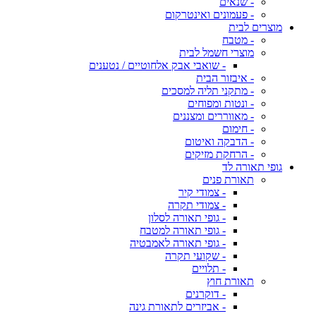
- שנאים
- פעמונים ואינטרקום
מוצרים לבית
- מטבח
מוצרי חשמל לבית
- שואבי אבק אלחוטיים / נטענים
- איבזור הבית
- מתקני תליה למסכים
- ונטות ומפוחים
- מאווררים ומצננים
- חימום
- הדבקה ואיטום
- הרחקת מזיקים
גופי תאורה לד
תאורת פנים
- צמודי קיר
- צמודי תקרה
- גופי תאורה לסלון
- גופי תאורה למטבח
- גופי תאורה לאמבטיה
- שקועי תקרה
- תלויים
תאורת חוץ
- דוקרנים
- אביזרים לתאורת גינה