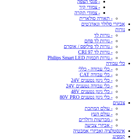
- פנסי הצפה
- צמודי קיר
- צמודי תקרה
- תאורה סולארית
אביזרי סלולר וגאדג'טים
נורות
- נורות לד
- נורות לד פחם
- נורות לד פיליפס / אוסרם
- נורות לד CRI 97
- נורות חכמות Philips Smart LED
כלי עבודה
- כלי עבודה - כללי
- כלי עבודה CAT
- כלי גינון נטענים 24V
- כלי עבודה נטענים 24V
- כלי גינון נטענים 48V
- כלי גינון נטענים 80V PRO
צבעים
- עולם המתכת
- עולם העץ
- מברשות ורולרים
- אביזרי צביעה
אינסטלציה ואביזרי אמבטיה
קמפינג