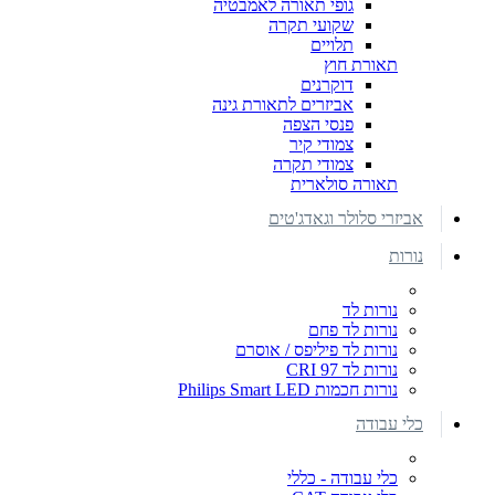
גופי תאורה לאמבטיה
שקועי תקרה
תלויים
תאורת חוץ
דוקרנים
אביזרים לתאורת גינה
פנסי הצפה
צמודי קיר
צמודי תקרה
תאורה סולארית
אביזרי סלולר וגאדג'טים
נורות
נורות לד
נורות לד פחם
נורות לד פיליפס / אוסרם
נורות לד CRI 97
נורות חכמות Philips Smart LED
כלי עבודה
כלי עבודה - כללי