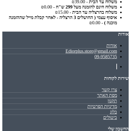
משלוח עד הבית
- ₪39.00
משלוח חינם להזמנה מעל 299 ש"ח
- ₪0.00
משלוח בהרצליה עד הבית
- ₪15.00
איסוף עצמי ( החושלים 3 הרצליה - לאחר קבלת מייל שההזמנה
מוכנה )
- ₪0.00
אודות
אודות
Ediorplus.store@gmail.com
09-9585735
שירות לקוחות
צרו קשר
מפת האתר
תקנון
מדיניות הפרטיות
בלוג
ביטולים
החשבון שלי