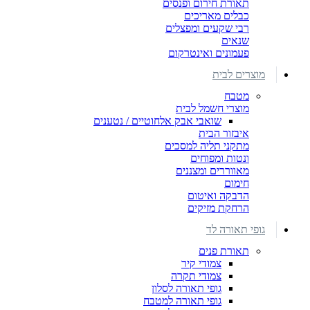
תאורת חירום ופנסים
כבלים מאריכים
רבי שקעים ומפצלים
שנאים
פעמונים ואינטרקום
מוצרים לבית
מטבח
מוצרי חשמל לבית
שואבי אבק אלחוטיים / נטענים
איבזור הבית
מתקני תליה למסכים
ונטות ומפוחים
מאווררים ומצננים
חימום
הדבקה ואיטום
הרחקת מזיקים
גופי תאורה לד
תאורת פנים
צמודי קיר
צמודי תקרה
גופי תאורה לסלון
גופי תאורה למטבח