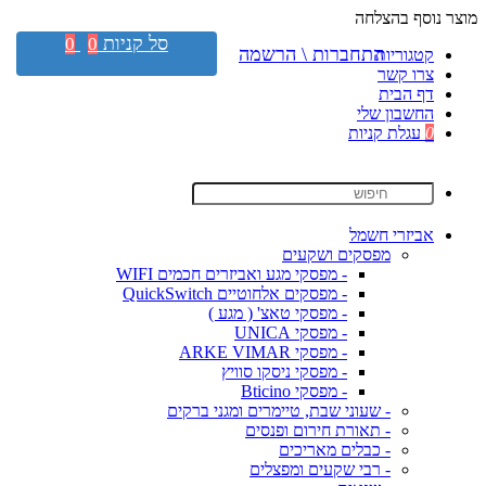
מוצר נוסף בהצלחה
סל קניות
0
0
התחברות \ הרשמה
קטגוריות
צרו קשר
דף הבית
החשבון שלי
0
עגלת קניות
אביזרי חשמל
מפסקים ושקעים
- מפסקי מגע ואביזרים חכמים WIFI
- מפסקים אלחוטיים QuickSwitch
- מפסקי טאצ' ( מגע )
- מפסקי UNICA
- מפסקי ARKE VIMAR
- מפסקי ניסקו סוויץ
- מפסקי Bticino
- שעוני שבת, טיימרים ומגני ברקים
- תאורת חירום ופנסים
- כבלים מאריכים
- רבי שקעים ומפצלים