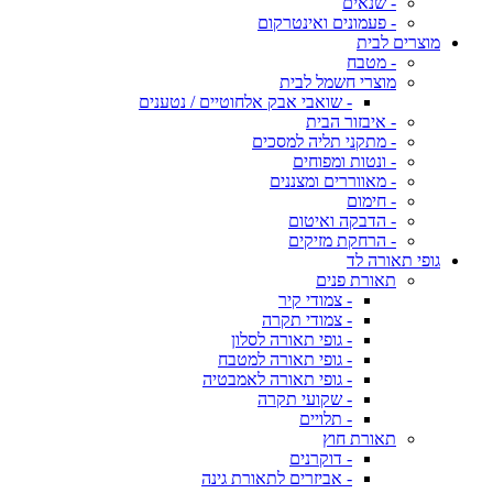
- שנאים
- פעמונים ואינטרקום
מוצרים לבית
- מטבח
מוצרי חשמל לבית
- שואבי אבק אלחוטיים / נטענים
- איבזור הבית
- מתקני תליה למסכים
- ונטות ומפוחים
- מאווררים ומצננים
- חימום
- הדבקה ואיטום
- הרחקת מזיקים
גופי תאורה לד
תאורת פנים
- צמודי קיר
- צמודי תקרה
- גופי תאורה לסלון
- גופי תאורה למטבח
- גופי תאורה לאמבטיה
- שקועי תקרה
- תלויים
תאורת חוץ
- דוקרנים
- אביזרים לתאורת גינה