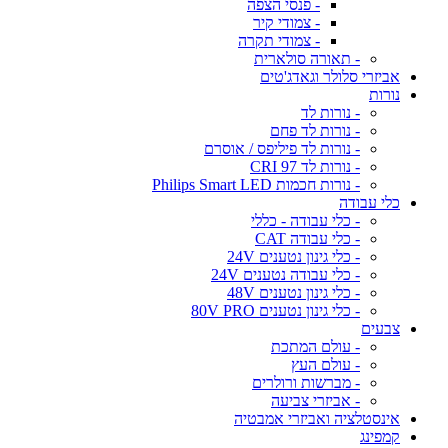
- פנסי הצפה
- צמודי קיר
- צמודי תקרה
- תאורה סולארית
אביזרי סלולר וגאדג'טים
נורות
- נורות לד
- נורות לד פחם
- נורות לד פיליפס / אוסרם
- נורות לד CRI 97
- נורות חכמות Philips Smart LED
כלי עבודה
- כלי עבודה - כללי
- כלי עבודה CAT
- כלי גינון נטענים 24V
- כלי עבודה נטענים 24V
- כלי גינון נטענים 48V
- כלי גינון נטענים 80V PRO
צבעים
- עולם המתכת
- עולם העץ
- מברשות ורולרים
- אביזרי צביעה
אינסטלציה ואביזרי אמבטיה
קמפינג