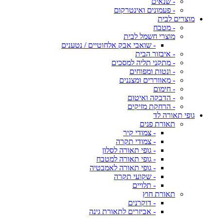
- שנאים
- פעמונים ואינטרקום
מוצרים לבית
- מטבח
מוצרי חשמל לבית
- שואבי אבק אלחוטיים / נטענים
- איבזור הבית
- מתקני תליה למסכים
- ונטות ומפוחים
- מאווררים ומצננים
- חימום
- הדבקה ואיטום
- הרחקת מזיקים
גופי תאורה לד
תאורת פנים
- צמודי קיר
- צמודי תקרה
- גופי תאורה לסלון
- גופי תאורה למטבח
- גופי תאורה לאמבטיה
- שקועי תקרה
- תלויים
תאורת חוץ
- דוקרנים
- אביזרים לתאורת גינה