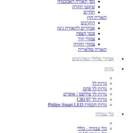
גופי תאורה לאמבטיה
שקועי תקרה
תלויים
תאורת חוץ
דוקרנים
אביזרים לתאורת גינה
פנסי הצפה
צמודי קיר
צמודי תקרה
תאורה סולארית
אביזרי סלולר וגאדג'טים
נורות
נורות לד
נורות לד פחם
נורות לד פיליפס / אוסרם
נורות לד CRI 97
נורות חכמות Philips Smart LED
כלי עבודה
כלי עבודה - כללי