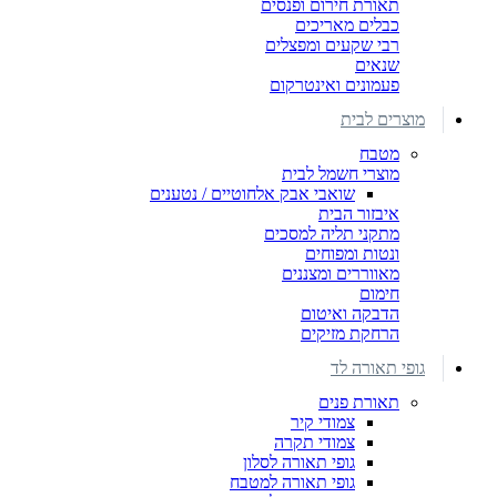
תאורת חירום ופנסים
כבלים מאריכים
רבי שקעים ומפצלים
שנאים
פעמונים ואינטרקום
מוצרים לבית
מטבח
מוצרי חשמל לבית
שואבי אבק אלחוטיים / נטענים
איבזור הבית
מתקני תליה למסכים
ונטות ומפוחים
מאווררים ומצננים
חימום
הדבקה ואיטום
הרחקת מזיקים
גופי תאורה לד
תאורת פנים
צמודי קיר
צמודי תקרה
גופי תאורה לסלון
גופי תאורה למטבח