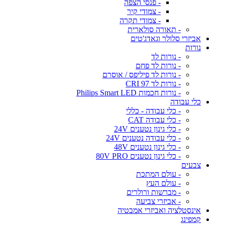
- פנסי הצפה
- צמודי קיר
- צמודי תקרה
- תאורה סולארית
אביזרי סלולר וגאדג'טים
נורות
- נורות לד
- נורות לד פחם
- נורות לד פיליפס / אוסרם
- נורות לד CRI 97
- נורות חכמות Philips Smart LED
כלי עבודה
- כלי עבודה - כללי
- כלי עבודה CAT
- כלי גינון נטענים 24V
- כלי עבודה נטענים 24V
- כלי גינון נטענים 48V
- כלי גינון נטענים 80V PRO
צבעים
- עולם המתכת
- עולם העץ
- מברשות ורולרים
- אביזרי צביעה
אינסטלציה ואביזרי אמבטיה
קמפינג