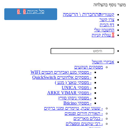
מוצר נוסף בהצלחה
סל קניות
0
0
התחברות \ הרשמה
קטגוריות
צרו קשר
דף הבית
החשבון שלי
0
עגלת קניות
אביזרי חשמל
מפסקים ושקעים
- מפסקי מגע ואביזרים חכמים WIFI
- מפסקים אלחוטיים QuickSwitch
- מפסקי טאצ' ( מגע )
- מפסקי UNICA
- מפסקי ARKE VIMAR
- מפסקי ניסקו סוויץ
- מפסקי Bticino
- שעוני שבת, טיימרים ומגני ברקים
- תאורת חירום ופנסים
- כבלים מאריכים
- רבי שקעים ומפצלים