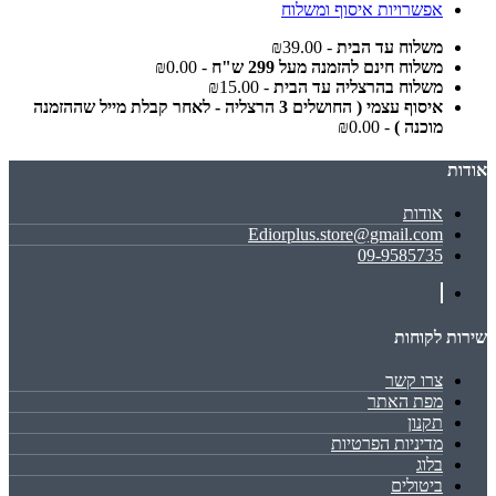
אפשרויות איסוף ומשלוח
משלוח עד הבית
- ₪39.00
משלוח חינם להזמנה מעל 299 ש"ח
- ₪0.00
משלוח בהרצליה עד הבית
- ₪15.00
איסוף עצמי ( החושלים 3 הרצליה - לאחר קבלת מייל שההזמנה
מוכנה )
- ₪0.00
אודות
אודות
Ediorplus.store@gmail.com
09-9585735
שירות לקוחות
צרו קשר
מפת האתר
תקנון
מדיניות הפרטיות
בלוג
ביטולים