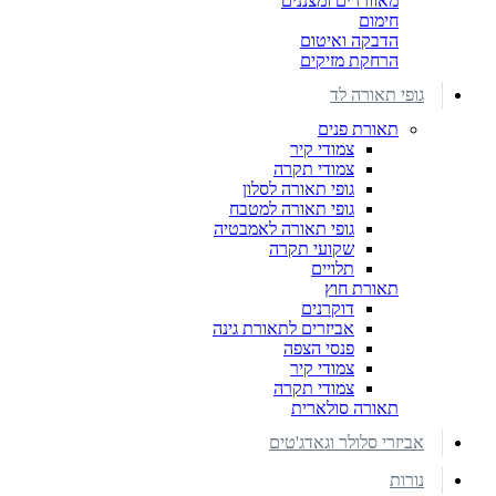
מאווררים ומצננים
חימום
הדבקה ואיטום
הרחקת מזיקים
גופי תאורה לד
תאורת פנים
צמודי קיר
צמודי תקרה
גופי תאורה לסלון
גופי תאורה למטבח
גופי תאורה לאמבטיה
שקועי תקרה
תלויים
תאורת חוץ
דוקרנים
אביזרים לתאורת גינה
פנסי הצפה
צמודי קיר
צמודי תקרה
תאורה סולארית
אביזרי סלולר וגאדג'טים
נורות