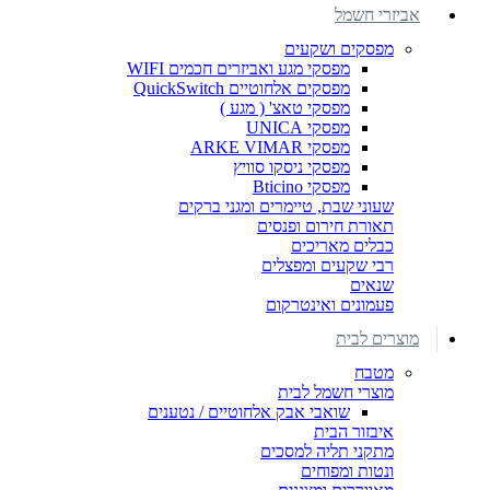
אביזרי חשמל
מפסקים ושקעים
מפסקי מגע ואביזרים חכמים WIFI
מפסקים אלחוטיים QuickSwitch
מפסקי טאצ' ( מגע )
מפסקי UNICA
מפסקי ARKE VIMAR
מפסקי ניסקו סוויץ
מפסקי Bticino
שעוני שבת, טיימרים ומגני ברקים
תאורת חירום ופנסים
כבלים מאריכים
רבי שקעים ומפצלים
שנאים
פעמונים ואינטרקום
מוצרים לבית
מטבח
מוצרי חשמל לבית
שואבי אבק אלחוטיים / נטענים
איבזור הבית
מתקני תליה למסכים
ונטות ומפוחים