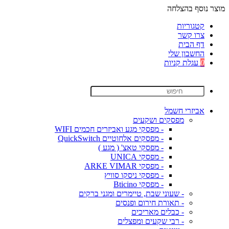
מוצר נוסף בהצלחה
קטגוריות
צרו קשר
דף הבית
החשבון שלי
0
עגלת קניות
אביזרי חשמל
מפסקים ושקעים
- מפסקי מגע ואביזרים חכמים WIFI
- מפסקים אלחוטיים QuickSwitch
- מפסקי טאצ' ( מגע )
- מפסקי UNICA
- מפסקי ARKE VIMAR
- מפסקי ניסקו סוויץ
- מפסקי Bticino
- שעוני שבת, טיימרים ומגני ברקים
- תאורת חירום ופנסים
- כבלים מאריכים
- רבי שקעים ומפצלים