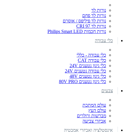
נורות לד
נורות לד פחם
נורות לד פיליפס / אוסרם
נורות לד CRI 97
נורות חכמות Philips Smart LED
כלי עבודה
כלי עבודה - כללי
כלי עבודה CAT
כלי גינון נטענים 24V
כלי עבודה נטענים 24V
כלי גינון נטענים 48V
כלי גינון נטענים 80V PRO
צבעים
עולם המתכת
עולם העץ
מברשות ורולרים
אביזרי צביעה
אינסטלציה ואביזרי אמבטיה