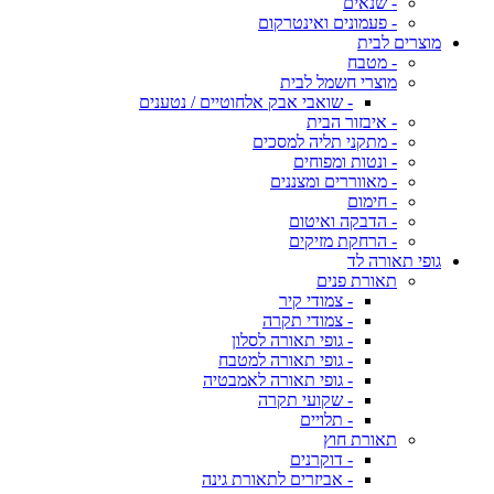
- שנאים
- פעמונים ואינטרקום
מוצרים לבית
- מטבח
מוצרי חשמל לבית
- שואבי אבק אלחוטיים / נטענים
- איבזור הבית
- מתקני תליה למסכים
- ונטות ומפוחים
- מאווררים ומצננים
- חימום
- הדבקה ואיטום
- הרחקת מזיקים
גופי תאורה לד
תאורת פנים
- צמודי קיר
- צמודי תקרה
- גופי תאורה לסלון
- גופי תאורה למטבח
- גופי תאורה לאמבטיה
- שקועי תקרה
- תלויים
תאורת חוץ
- דוקרנים
- אביזרים לתאורת גינה