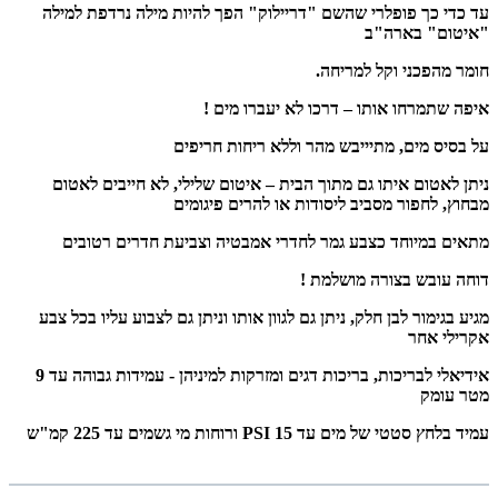
עד כדי כך פופלרי שהשם "דריילוק" הפך להיות מילה נרדפת למילה
"איטום" בארה"ב
חומר מהפכני וקל למריחה.
איפה שתמרחו אותו – דרכו לא יעברו מים !
על בסיס מים, מתיייבש מהר וללא ריחות חריפים
ניתן לאטום איתו גם מתוך הבית – איטום שלילי, לא חייבים לאטום
מבחוץ, לחפור מסביב ליסודות או להרים פיגומים
מתאים במיוחד כצבע גמר לחדרי אמבטיה וצביעת חדרים רטובים
דוחה עובש בצורה מושלמת !
מגיע בגימור לבן חלק, ניתן גם לגוון אותו וניתן גם לצבוע עליו בכל צבע
אקרילי אחר
אידיאלי לבריכות, בריכות דגים ומזרקות למיניהן - עמידות גבוהה עד 9
מטר עומק
עמיד בלחץ סטטי של מים עד 15 PSI ורוחות מי גשמים עד 225 קמ"ש