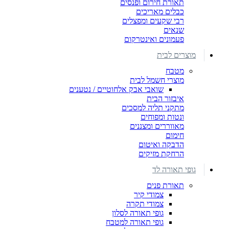
תאורת חירום ופנסים
כבלים מאריכים
רבי שקעים ומפצלים
שנאים
פעמונים ואינטרקום
מוצרים לבית
מטבח
מוצרי חשמל לבית
שואבי אבק אלחוטיים / נטענים
איבזור הבית
מתקני תליה למסכים
ונטות ומפוחים
מאווררים ומצננים
חימום
הדבקה ואיטום
הרחקת מזיקים
גופי תאורה לד
תאורת פנים
צמודי קיר
צמודי תקרה
גופי תאורה לסלון
גופי תאורה למטבח