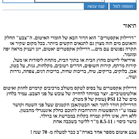
הוספה לסל
קנה עכשיו
תיאור
"דריילוק אקסטרים" הוא הדור הבא של חומרי האיטום. ה"צבע" החלק
והאוטם מים הזה מצוין גם לתנאים הקשים ביותר. בכל מקום שקיר או
תקרה נפגשים עם מים... דריילוק אקסטרים יאטום, ייגן ויעניק מראה יפה
ומוגמר.
אידיאלי ליישום מחוץ הבית או בתוך הבית, מתחת ליסודות או מעל,
קירות מרתף, קירות חשופים, חדרים רטובים, מקלחות, גגות, על בטון,
אבן, בלוקים, בריקים, טיח, בריכות שחיה, בריכות דגים, צפחה, גדרות
ועוד..
דריילוק אקסטרים על בסיס לטקס משולב מרכיבים קרמיים לחוזק ואיטום
אולטימטיביים. יוצר במיוחד לדחייה של עובש על פני הצבע. עמיד בלחץ
מים של 12 PSI (עומק של 9 מטר).
הדריילוק חודר לתוך תאי הבטון/אבן הקטנים שעל פני השטח וקושר
עצמו ע"י התפשטות והתרחבות לתוכם כחלק אינטגרלי מהבטון.
ללא ריח, אינו דליק ונמרח בקלות במברשת או ברולר.
כושר כיסוי : 8.5-11 מ"ר לליטר בשכבה אחת
צבע איטום מספר אחד בארה"ב כבר למעלה מ- 70 שנה !