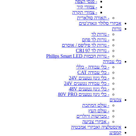
- פנסי הצפה
- צמודי קיר
- צמודי תקרה
- תאורה סולארית
אביזרי סלולר וגאדג'טים
נורות
- נורות לד
- נורות לד פחם
- נורות לד פיליפס / אוסרם
- נורות לד CRI 97
- נורות חכמות Philips Smart LED
כלי עבודה
- כלי עבודה - כללי
- כלי עבודה CAT
- כלי גינון נטענים 24V
- כלי עבודה נטענים 24V
- כלי גינון נטענים 48V
- כלי גינון נטענים 80V PRO
צבעים
- עולם המתכת
- עולם העץ
- מברשות ורולרים
- אביזרי צביעה
אינסטלציה ואביזרי אמבטיה
קמפינג