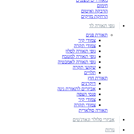
מאווררים ומצננים
חימום
הדבקה ואיטום
הרחקת מזיקים
גופי תאורה לד
תאורת פנים
צמודי קיר
צמודי תקרה
גופי תאורה לסלון
גופי תאורה למטבח
גופי תאורה לאמבטיה
שקועי תקרה
תלויים
תאורת חוץ
דוקרנים
אביזרים לתאורת גינה
פנסי הצפה
צמודי קיר
צמודי תקרה
תאורה סולארית
אביזרי סלולר וגאדג'טים
נורות