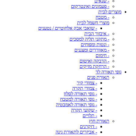
- שנאים
- פעמונים ואינטרקום
מוצרים לבית
- מטבח
מוצרי חשמל לבית
- שואבי אבק אלחוטיים / נטענים
- איבזור הבית
- מתקני תליה למסכים
- ונטות ומפוחים
- מאווררים ומצננים
- חימום
- הדבקה ואיטום
- הרחקת מזיקים
גופי תאורה לד
תאורת פנים
- צמודי קיר
- צמודי תקרה
- גופי תאורה לסלון
- גופי תאורה למטבח
- גופי תאורה לאמבטיה
- שקועי תקרה
- תלויים
תאורת חוץ
- דוקרנים
- אביזרים לתאורת גינה