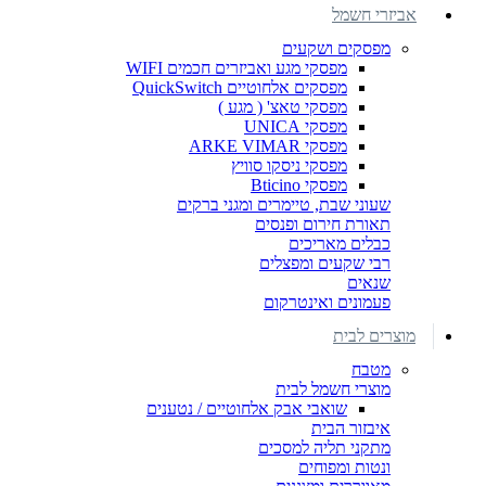
אביזרי חשמל
מפסקים ושקעים
מפסקי מגע ואביזרים חכמים WIFI
מפסקים אלחוטיים QuickSwitch
מפסקי טאצ' ( מגע )
מפסקי UNICA
מפסקי ARKE VIMAR
מפסקי ניסקו סוויץ
מפסקי Bticino
שעוני שבת, טיימרים ומגני ברקים
תאורת חירום ופנסים
כבלים מאריכים
רבי שקעים ומפצלים
שנאים
פעמונים ואינטרקום
מוצרים לבית
מטבח
מוצרי חשמל לבית
שואבי אבק אלחוטיים / נטענים
איבזור הבית
מתקני תליה למסכים
ונטות ומפוחים