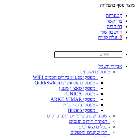
מוצר נוסף בהצלחה
קטגוריות
צרו קשר
דף הבית
החשבון שלי
0
עגלת קניות
אביזרי חשמל
מפסקים ושקעים
- מפסקי מגע ואביזרים חכמים WIFI
- מפסקים אלחוטיים QuickSwitch
- מפסקי טאצ' ( מגע )
- מפסקי UNICA
- מפסקי ARKE VIMAR
- מפסקי ניסקו סוויץ
- מפסקי Bticino
- שעוני שבת, טיימרים ומגני ברקים
- תאורת חירום ופנסים
- כבלים מאריכים
- רבי שקעים ומפצלים