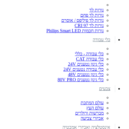
נורות לד
נורות לד פחם
נורות לד פיליפס / אוסרם
נורות לד CRI 97
נורות חכמות Philips Smart LED
כלי עבודה
כלי עבודה - כללי
כלי עבודה CAT
כלי גינון נטענים 24V
כלי עבודה נטענים 24V
כלי גינון נטענים 48V
כלי גינון נטענים 80V PRO
צבעים
עולם המתכת
עולם העץ
מברשות ורולרים
אביזרי צביעה
אינסטלציה ואביזרי אמבטיה