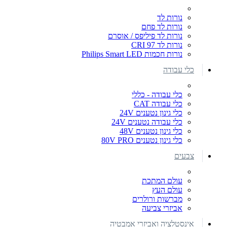
נורות לד
נורות לד פחם
נורות לד פיליפס / אוסרם
נורות לד CRI 97
נורות חכמות Philips Smart LED
כלי עבודה
כלי עבודה - כללי
כלי עבודה CAT
כלי גינון נטענים 24V
כלי עבודה נטענים 24V
כלי גינון נטענים 48V
כלי גינון נטענים 80V PRO
צבעים
עולם המתכת
עולם העץ
מברשות ורולרים
אביזרי צביעה
אינסטלציה ואביזרי אמבטיה