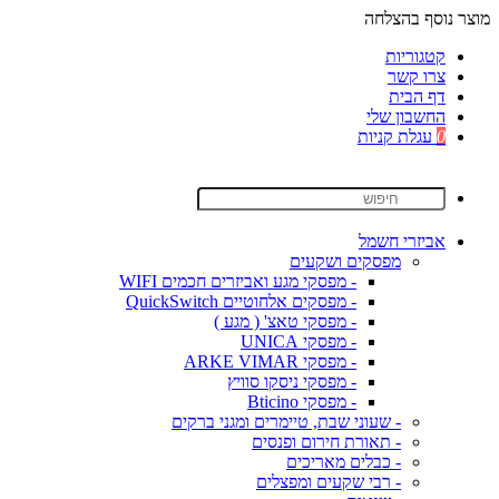
מוצר נוסף בהצלחה
קטגוריות
צרו קשר
דף הבית
החשבון שלי
0
עגלת קניות
אביזרי חשמל
מפסקים ושקעים
- מפסקי מגע ואביזרים חכמים WIFI
- מפסקים אלחוטיים QuickSwitch
- מפסקי טאצ' ( מגע )
- מפסקי UNICA
- מפסקי ARKE VIMAR
- מפסקי ניסקו סוויץ
- מפסקי Bticino
- שעוני שבת, טיימרים ומגני ברקים
- תאורת חירום ופנסים
- כבלים מאריכים
- רבי שקעים ומפצלים