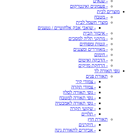
- שנאים
- פעמונים ואינטרקום
מוצרים לבית
- מטבח
מוצרי חשמל לבית
- שואבי אבק אלחוטיים / נטענים
- איבזור הבית
- מתקני תליה למסכים
- ונטות ומפוחים
- מאווררים ומצננים
- חימום
- הדבקה ואיטום
- הרחקת מזיקים
גופי תאורה לד
תאורת פנים
- צמודי קיר
- צמודי תקרה
- גופי תאורה לסלון
- גופי תאורה למטבח
- גופי תאורה לאמבטיה
- שקועי תקרה
- תלויים
תאורת חוץ
- דוקרנים
- אביזרים לתאורת גינה