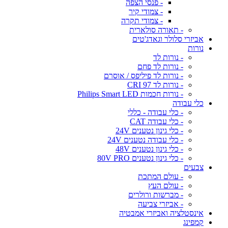
- פנסי הצפה
- צמודי קיר
- צמודי תקרה
- תאורה סולארית
אביזרי סלולר וגאדג'טים
נורות
- נורות לד
- נורות לד פחם
- נורות לד פיליפס / אוסרם
- נורות לד CRI 97
- נורות חכמות Philips Smart LED
כלי עבודה
- כלי עבודה - כללי
- כלי עבודה CAT
- כלי גינון נטענים 24V
- כלי עבודה נטענים 24V
- כלי גינון נטענים 48V
- כלי גינון נטענים 80V PRO
צבעים
- עולם המתכת
- עולם העץ
- מברשות ורולרים
- אביזרי צביעה
אינסטלציה ואביזרי אמבטיה
קמפינג