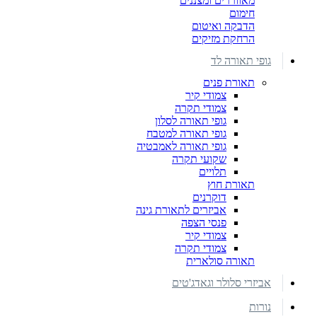
מאווררים ומצננים
חימום
הדבקה ואיטום
הרחקת מזיקים
גופי תאורה לד
תאורת פנים
צמודי קיר
צמודי תקרה
גופי תאורה לסלון
גופי תאורה למטבח
גופי תאורה לאמבטיה
שקועי תקרה
תלויים
תאורת חוץ
דוקרנים
אביזרים לתאורת גינה
פנסי הצפה
צמודי קיר
צמודי תקרה
תאורה סולארית
אביזרי סלולר וגאדג'טים
נורות