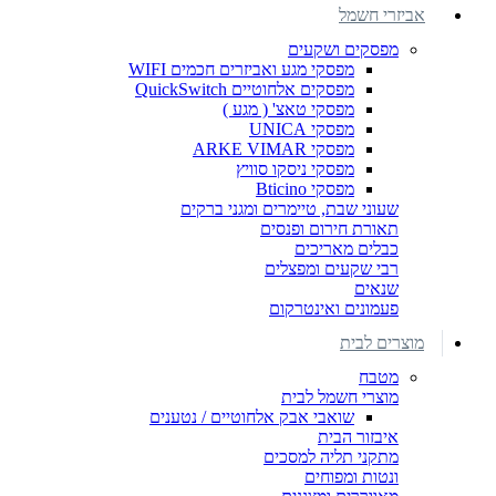
אביזרי חשמל
מפסקים ושקעים
מפסקי מגע ואביזרים חכמים WIFI
מפסקים אלחוטיים QuickSwitch
מפסקי טאצ' ( מגע )
מפסקי UNICA
מפסקי ARKE VIMAR
מפסקי ניסקו סוויץ
מפסקי Bticino
שעוני שבת, טיימרים ומגני ברקים
תאורת חירום ופנסים
כבלים מאריכים
רבי שקעים ומפצלים
שנאים
פעמונים ואינטרקום
מוצרים לבית
מטבח
מוצרי חשמל לבית
שואבי אבק אלחוטיים / נטענים
איבזור הבית
מתקני תליה למסכים
ונטות ומפוחים