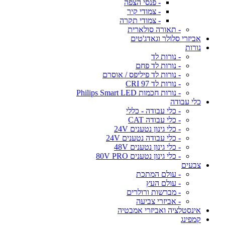
- פנסי הצפה
- צמודי קיר
- צמודי תקרה
- תאורה סולארית
אביזרי סלולר וגאדג'טים
נורות
- נורות לד
- נורות לד פחם
- נורות לד פיליפס / אוסרם
- נורות לד CRI 97
- נורות חכמות Philips Smart LED
כלי עבודה
- כלי עבודה - כללי
- כלי עבודה CAT
- כלי גינון נטענים 24V
- כלי עבודה נטענים 24V
- כלי גינון נטענים 48V
- כלי גינון נטענים 80V PRO
צבעים
- עולם המתכת
- עולם העץ
- מברשות ורולרים
- אביזרי צביעה
אינסטלציה ואביזרי אמבטיה
קמפינג