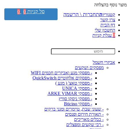
מוצר נוסף בהצלחה
סל קניות
0
0
התחברות \ הרשמה
קטגוריות
צרו קשר
דף הבית
החשבון שלי
0
עגלת קניות
אביזרי חשמל
מפסקים ושקעים
- מפסקי מגע ואביזרים חכמים WIFI
- מפסקים אלחוטיים QuickSwitch
- מפסקי טאצ' ( מגע )
- מפסקי UNICA
- מפסקי ARKE VIMAR
- מפסקי ניסקו סוויץ
- מפסקי Bticino
- שעוני שבת, טיימרים ומגני ברקים
- תאורת חירום ופנסים
- כבלים מאריכים
- רבי שקעים ומפצלים