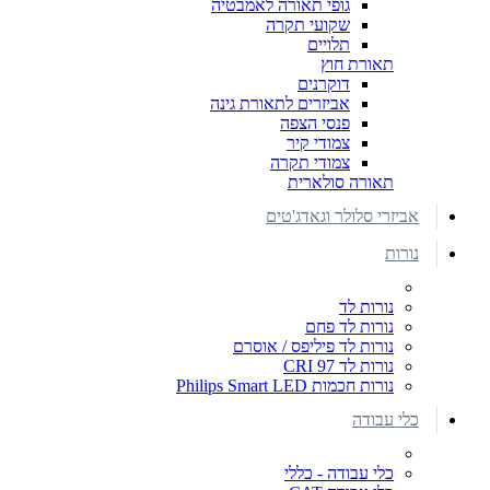
גופי תאורה לאמבטיה
שקועי תקרה
תלויים
תאורת חוץ
דוקרנים
אביזרים לתאורת גינה
פנסי הצפה
צמודי קיר
צמודי תקרה
תאורה סולארית
אביזרי סלולר וגאדג'טים
נורות
נורות לד
נורות לד פחם
נורות לד פיליפס / אוסרם
נורות לד CRI 97
נורות חכמות Philips Smart LED
כלי עבודה
כלי עבודה - כללי