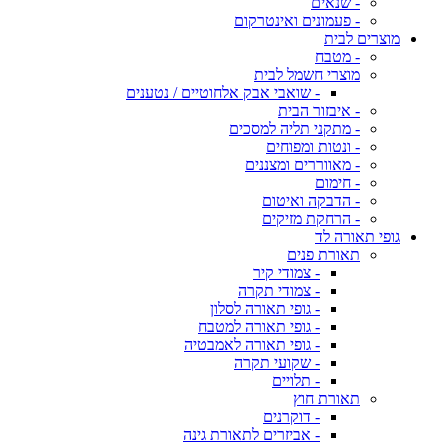
- שנאים
- פעמונים ואינטרקום
מוצרים לבית
- מטבח
מוצרי חשמל לבית
- שואבי אבק אלחוטיים / נטענים
- איבזור הבית
- מתקני תליה למסכים
- ונטות ומפוחים
- מאווררים ומצננים
- חימום
- הדבקה ואיטום
- הרחקת מזיקים
גופי תאורה לד
תאורת פנים
- צמודי קיר
- צמודי תקרה
- גופי תאורה לסלון
- גופי תאורה למטבח
- גופי תאורה לאמבטיה
- שקועי תקרה
- תלויים
תאורת חוץ
- דוקרנים
- אביזרים לתאורת גינה