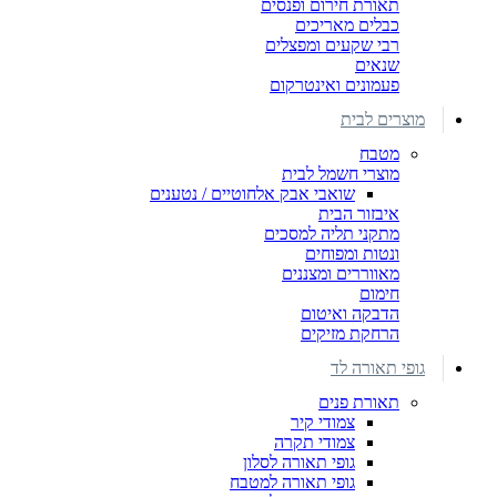
תאורת חירום ופנסים
כבלים מאריכים
רבי שקעים ומפצלים
שנאים
פעמונים ואינטרקום
מוצרים לבית
מטבח
מוצרי חשמל לבית
שואבי אבק אלחוטיים / נטענים
איבזור הבית
מתקני תליה למסכים
ונטות ומפוחים
מאווררים ומצננים
חימום
הדבקה ואיטום
הרחקת מזיקים
גופי תאורה לד
תאורת פנים
צמודי קיר
צמודי תקרה
גופי תאורה לסלון
גופי תאורה למטבח