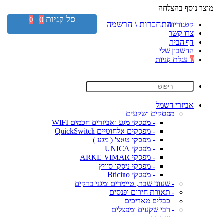
מוצר נוסף בהצלחה
סל קניות
0
0
התחברות \ הרשמה
קטגוריות
צרו קשר
דף הבית
החשבון שלי
0
עגלת קניות
אביזרי חשמל
מפסקים ושקעים
- מפסקי מגע ואביזרים חכמים WIFI
- מפסקים אלחוטיים QuickSwitch
- מפסקי טאצ' ( מגע )
- מפסקי UNICA
- מפסקי ARKE VIMAR
- מפסקי ניסקו סוויץ
- מפסקי Bticino
- שעוני שבת, טיימרים ומגני ברקים
- תאורת חירום ופנסים
- כבלים מאריכים
- רבי שקעים ומפצלים