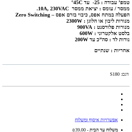
טמפ’ עבודה
: 25- עד °45C
ממסר / עומס
: יציאת ממסר 10A, 230VAC.
הפעלה במתח אפס, כיבוי בזרם אפס – Zero Switching
מנורות ליבון או הלוגן : 2300W
מנורות פלורסנט : 900VA
בלסט אלקטרוני : 600W
נורות לד : סה”כ עד 200W
אחריות : שנתיים
דגם:
S180
אפשרויות איסוף ומשלוח
משלוח עד הבית
- ₪39.00