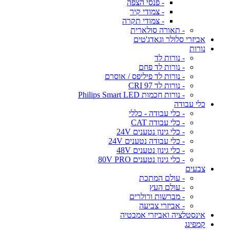
- פנסי הצפה
- צמודי קיר
- צמודי תקרה
- תאורה סולארית
אביזרי סלולר וגאדג'טים
נורות
- נורות לד
- נורות לד פחם
- נורות לד פיליפס / אוסרם
- נורות לד CRI 97
- נורות חכמות Philips Smart LED
כלי עבודה
- כלי עבודה - כללי
- כלי עבודה CAT
- כלי גינון נטענים 24V
- כלי עבודה נטענים 24V
- כלי גינון נטענים 48V
- כלי גינון נטענים 80V PRO
צבעים
- עולם המתכת
- עולם העץ
- מברשות ורולרים
- אביזרי צביעה
אינסטלציה ואביזרי אמבטיה
קמפינג