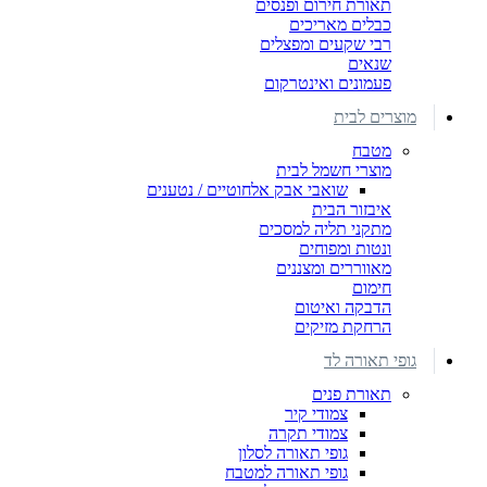
תאורת חירום ופנסים
כבלים מאריכים
רבי שקעים ומפצלים
שנאים
פעמונים ואינטרקום
מוצרים לבית
מטבח
מוצרי חשמל לבית
שואבי אבק אלחוטיים / נטענים
איבזור הבית
מתקני תליה למסכים
ונטות ומפוחים
מאווררים ומצננים
חימום
הדבקה ואיטום
הרחקת מזיקים
גופי תאורה לד
תאורת פנים
צמודי קיר
צמודי תקרה
גופי תאורה לסלון
גופי תאורה למטבח