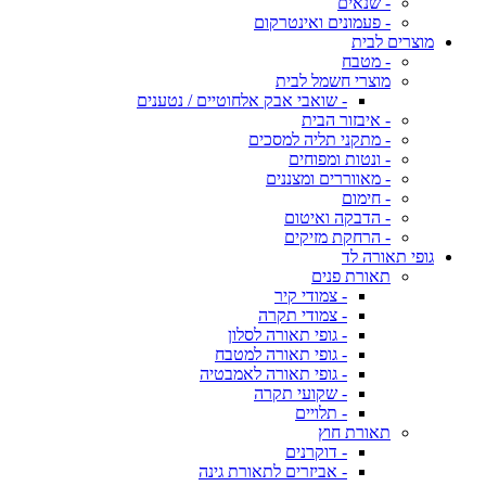
- שנאים
- פעמונים ואינטרקום
מוצרים לבית
- מטבח
מוצרי חשמל לבית
- שואבי אבק אלחוטיים / נטענים
- איבזור הבית
- מתקני תליה למסכים
- ונטות ומפוחים
- מאווררים ומצננים
- חימום
- הדבקה ואיטום
- הרחקת מזיקים
גופי תאורה לד
תאורת פנים
- צמודי קיר
- צמודי תקרה
- גופי תאורה לסלון
- גופי תאורה למטבח
- גופי תאורה לאמבטיה
- שקועי תקרה
- תלויים
תאורת חוץ
- דוקרנים
- אביזרים לתאורת גינה