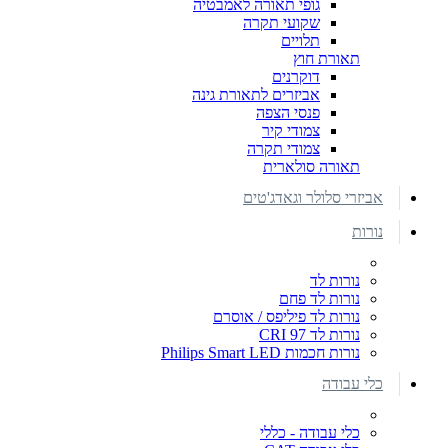
גופי תאורה לאמבטיה
שקועי תקרה
תלויים
תאורת חוץ
דוקרנים
אביזרים לתאורת גינה
פנסי הצפה
צמודי קיר
צמודי תקרה
תאורה סולארית
אביזרי סלולר וגאדג'טים
נורות
נורות לד
נורות לד פחם
נורות לד פיליפס / אוסרם
נורות לד CRI 97
נורות חכמות Philips Smart LED
כלי עבודה
כלי עבודה - כללי