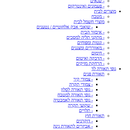
- שנאים
- פעמונים ואינטרקום
מוצרים לבית
- מטבח
מוצרי חשמל לבית
- שואבי אבק אלחוטיים / נטענים
- איבזור הבית
- מתקני תליה למסכים
- ונטות ומפוחים
- מאווררים ומצננים
- חימום
- הדבקה ואיטום
- הרחקת מזיקים
גופי תאורה לד
תאורת פנים
- צמודי קיר
- צמודי תקרה
- גופי תאורה לסלון
- גופי תאורה למטבח
- גופי תאורה לאמבטיה
- שקועי תקרה
- תלויים
תאורת חוץ
- דוקרנים
- אביזרים לתאורת גינה