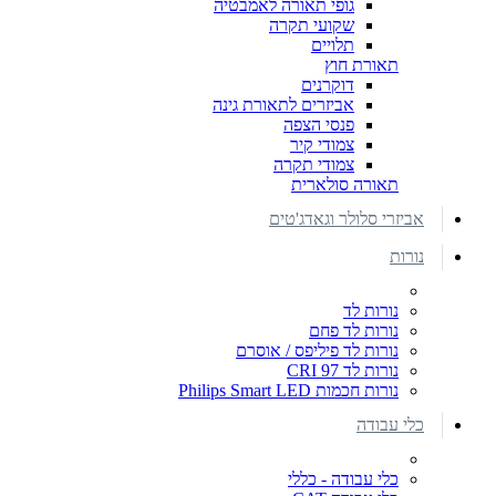
גופי תאורה לאמבטיה
שקועי תקרה
תלויים
תאורת חוץ
דוקרנים
אביזרים לתאורת גינה
פנסי הצפה
צמודי קיר
צמודי תקרה
תאורה סולארית
אביזרי סלולר וגאדג'טים
נורות
נורות לד
נורות לד פחם
נורות לד פיליפס / אוסרם
נורות לד CRI 97
נורות חכמות Philips Smart LED
כלי עבודה
כלי עבודה - כללי