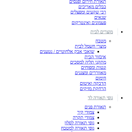
תאורת חירום ופנסים
כבלים מאריכים
רבי שקעים ומפצלים
שנאים
פעמונים ואינטרקום
מוצרים לבית
מטבח
מוצרי חשמל לבית
שואבי אבק אלחוטיים / נטענים
איבזור הבית
מתקני תליה למסכים
ונטות ומפוחים
מאווררים ומצננים
חימום
הדבקה ואיטום
הרחקת מזיקים
גופי תאורה לד
תאורת פנים
צמודי קיר
צמודי תקרה
גופי תאורה לסלון
גופי תאורה למטבח