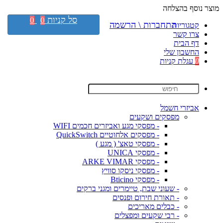
מוצר נוסף בהצלחה
סל קניות
0
0
התחברות \ הרשמה
קטגוריות
צרו קשר
דף הבית
החשבון שלי
0
עגלת קניות
אביזרי חשמל
מפסקים ושקעים
- מפסקי מגע ואביזרים חכמים WIFI
- מפסקים אלחוטיים QuickSwitch
- מפסקי טאצ' ( מגע )
- מפסקי UNICA
- מפסקי ARKE VIMAR
- מפסקי ניסקו סוויץ
- מפסקי Bticino
- שעוני שבת, טיימרים ומגני ברקים
- תאורת חירום ופנסים
- כבלים מאריכים
- רבי שקעים ומפצלים