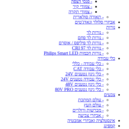
- פנסי הצפה
- צמודי קיר
- צמודי תקרה
- תאורה סולארית
אביזרי סלולר וגאדג'טים
נורות
- נורות לד
- נורות לד פחם
- נורות לד פיליפס / אוסרם
- נורות לד CRI 97
- נורות חכמות Philips Smart LED
כלי עבודה
- כלי עבודה - כללי
- כלי עבודה CAT
- כלי גינון נטענים 24V
- כלי עבודה נטענים 24V
- כלי גינון נטענים 48V
- כלי גינון נטענים 80V PRO
צבעים
- עולם המתכת
- עולם העץ
- מברשות ורולרים
- אביזרי צביעה
אינסטלציה ואביזרי אמבטיה
קמפינג