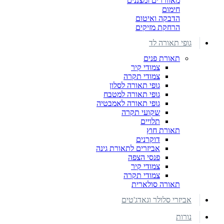
מאווררים ומצננים
חימום
הדבקה ואיטום
הרחקת מזיקים
גופי תאורה לד
תאורת פנים
צמודי קיר
צמודי תקרה
גופי תאורה לסלון
גופי תאורה למטבח
גופי תאורה לאמבטיה
שקועי תקרה
תלויים
תאורת חוץ
דוקרנים
אביזרים לתאורת גינה
פנסי הצפה
צמודי קיר
צמודי תקרה
תאורה סולארית
אביזרי סלולר וגאדג'טים
נורות