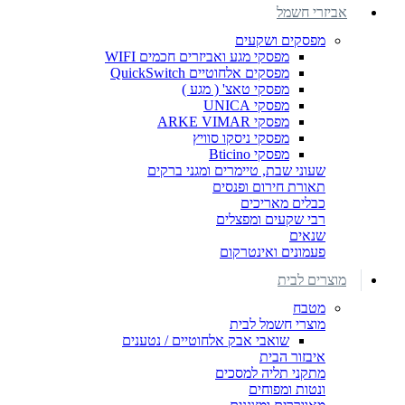
אביזרי חשמל
מפסקים ושקעים
מפסקי מגע ואביזרים חכמים WIFI
מפסקים אלחוטיים QuickSwitch
מפסקי טאצ' ( מגע )
מפסקי UNICA
מפסקי ARKE VIMAR
מפסקי ניסקו סוויץ
מפסקי Bticino
שעוני שבת, טיימרים ומגני ברקים
תאורת חירום ופנסים
כבלים מאריכים
רבי שקעים ומפצלים
שנאים
פעמונים ואינטרקום
מוצרים לבית
מטבח
מוצרי חשמל לבית
שואבי אבק אלחוטיים / נטענים
איבזור הבית
מתקני תליה למסכים
ונטות ומפוחים