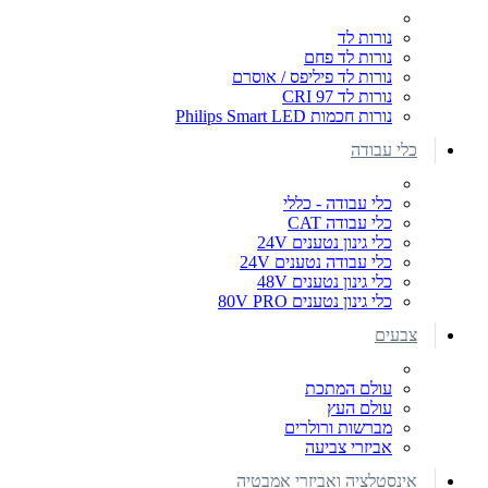
נורות לד
נורות לד פחם
נורות לד פיליפס / אוסרם
נורות לד CRI 97
נורות חכמות Philips Smart LED
כלי עבודה
כלי עבודה - כללי
כלי עבודה CAT
כלי גינון נטענים 24V
כלי עבודה נטענים 24V
כלי גינון נטענים 48V
כלי גינון נטענים 80V PRO
צבעים
עולם המתכת
עולם העץ
מברשות ורולרים
אביזרי צביעה
אינסטלציה ואביזרי אמבטיה