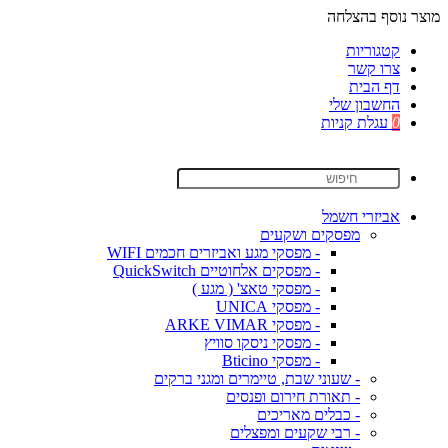
מוצר נוסף בהצלחה
קטגוריות
צרו קשר
דף הבית
החשבון שלי
0
עגלת קניות
אביזרי חשמל
מפסקים ושקעים
- מפסקי מגע ואביזרים חכמים WIFI
- מפסקים אלחוטיים QuickSwitch
- מפסקי טאצ' ( מגע )
- מפסקי UNICA
- מפסקי ARKE VIMAR
- מפסקי ניסקו סוויץ
- מפסקי Bticino
- שעוני שבת, טיימרים ומגני ברקים
- תאורת חירום ופנסים
- כבלים מאריכים
- רבי שקעים ומפצלים