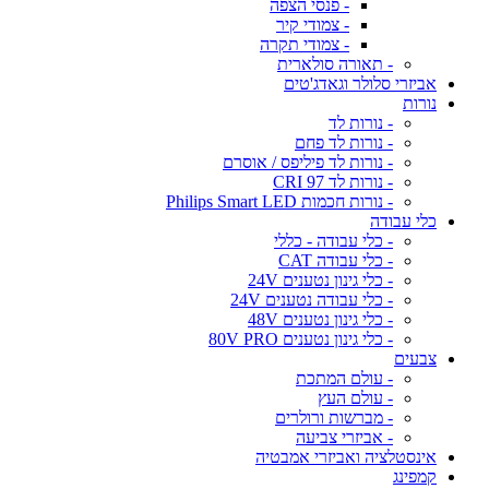
- פנסי הצפה
- צמודי קיר
- צמודי תקרה
- תאורה סולארית
אביזרי סלולר וגאדג'טים
נורות
- נורות לד
- נורות לד פחם
- נורות לד פיליפס / אוסרם
- נורות לד CRI 97
- נורות חכמות Philips Smart LED
כלי עבודה
- כלי עבודה - כללי
- כלי עבודה CAT
- כלי גינון נטענים 24V
- כלי עבודה נטענים 24V
- כלי גינון נטענים 48V
- כלי גינון נטענים 80V PRO
צבעים
- עולם המתכת
- עולם העץ
- מברשות ורולרים
- אביזרי צביעה
אינסטלציה ואביזרי אמבטיה
קמפינג