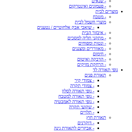
- שנאים
- פעמונים ואינטרקום
מוצרים לבית
- מטבח
מוצרי חשמל לבית
- שואבי אבק אלחוטיים / נטענים
- איבזור הבית
- מתקני תליה למסכים
- ונטות ומפוחים
- מאווררים ומצננים
- חימום
- הדבקה ואיטום
- הרחקת מזיקים
גופי תאורה לד
תאורת פנים
- צמודי קיר
- צמודי תקרה
- גופי תאורה לסלון
- גופי תאורה למטבח
- גופי תאורה לאמבטיה
- שקועי תקרה
- תלויים
תאורת חוץ
- דוקרנים
- אביזרים לתאורת גינה