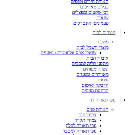
תאורת חירום ופנסים
כבלים מאריכים
רבי שקעים ומפצלים
שנאים
פעמונים ואינטרקום
מוצרים לבית
מטבח
מוצרי חשמל לבית
שואבי אבק אלחוטיים / נטענים
איבזור הבית
מתקני תליה למסכים
ונטות ומפוחים
מאווררים ומצננים
חימום
הדבקה ואיטום
הרחקת מזיקים
גופי תאורה לד
תאורת פנים
צמודי קיר
צמודי תקרה
גופי תאורה לסלון
גופי תאורה למטבח