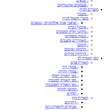
- שנאים
- פעמונים ואינטרקום
מוצרים לבית
- מטבח
מוצרי חשמל לבית
- שואבי אבק אלחוטיים / נטענים
- איבזור הבית
- מתקני תליה למסכים
- ונטות ומפוחים
- מאווררים ומצננים
- חימום
- הדבקה ואיטום
- הרחקת מזיקים
גופי תאורה לד
תאורת פנים
- צמודי קיר
- צמודי תקרה
- גופי תאורה לסלון
- גופי תאורה למטבח
- גופי תאורה לאמבטיה
- שקועי תקרה
- תלויים
תאורת חוץ
- דוקרנים
- אביזרים לתאורת גינה