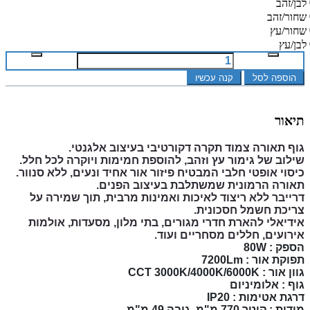
לבן/זהב
שחור/זהב
שחור/עץ
לבן/עץ
הוספה לסל
קנה עכשיו
תיאור
גוף תאורה צמוד תקרה דקורטיבי בעיצוב אלגנטי.
שילוב של גימור עץ וזהב, להוספת חמימות ויוקרה לכל חלל.
כיסוי אופטי חלבי המבטיח פיזור אור אחיד ונעים, ללא סנוור.
תאורה הרמונית שמשתלבת בעיצוב הפנים.
דרייבר ללא ריצוד לאיכות ואמינות מרבית, תוך שמירה על
צריכת חשמל חסכונית.
אידיאלי להארת חדרי מגורים, בתי מלון, מסעדות, אולמות
אירועים, חללים מסחריים ועוד.
הספק : 80W
תפוקת אור : 7200Lm
גוון אור : CCT 3000K/4000K/6000K
גוף : אלומיניום
דרגת אטימות : IP20
מידות : קוטר 770 מ"מ, גובה 49 מ"מ