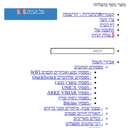
מוצר נוסף בהצלחה
סל קניות
0
0
התחברות \ הרשמה
קטגוריות
צרו קשר
דף הבית
החשבון שלי
0
עגלת קניות
אביזרי חשמל
מפסקים ושקעים
- מפסקי מגע ואביזרים חכמים WIFI
- מפסקים אלחוטיים QuickSwitch
- מפסקי טאצ' ( מגע )
- מפסקי UNICA
- מפסקי ARKE VIMAR
- מפסקי ניסקו סוויץ
- מפסקי Bticino
- שעוני שבת, טיימרים ומגני ברקים
- תאורת חירום ופנסים
- כבלים מאריכים
- רבי שקעים ומפצלים