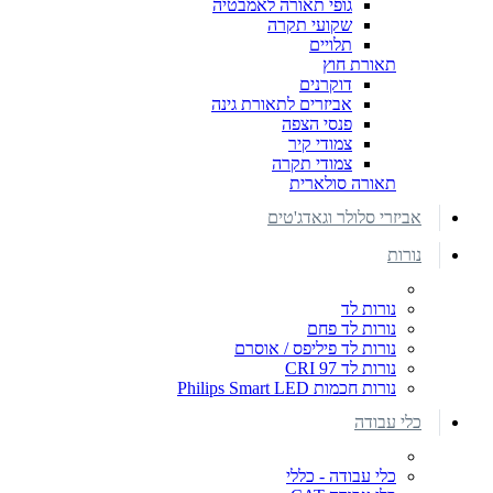
גופי תאורה לאמבטיה
שקועי תקרה
תלויים
תאורת חוץ
דוקרנים
אביזרים לתאורת גינה
פנסי הצפה
צמודי קיר
צמודי תקרה
תאורה סולארית
אביזרי סלולר וגאדג'טים
נורות
נורות לד
נורות לד פחם
נורות לד פיליפס / אוסרם
נורות לד CRI 97
נורות חכמות Philips Smart LED
כלי עבודה
כלי עבודה - כללי