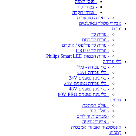
- פנסי הצפה
- צמודי קיר
- צמודי תקרה
- תאורה סולארית
אביזרי סלולר וגאדג'טים
נורות
- נורות לד
- נורות לד פחם
- נורות לד פיליפס / אוסרם
- נורות לד CRI 97
- נורות חכמות Philips Smart LED
כלי עבודה
- כלי עבודה - כללי
- כלי עבודה CAT
- כלי גינון נטענים 24V
- כלי עבודה נטענים 24V
- כלי גינון נטענים 48V
- כלי גינון נטענים 80V PRO
צבעים
- עולם המתכת
- עולם העץ
- מברשות ורולרים
- אביזרי צביעה
אינסטלציה ואביזרי אמבטיה
קמפינג