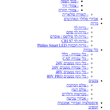
- פנסי הצפה
- צמודי קיר
- צמודי תקרה
- תאורה סולארית
אביזרי סלולר וגאדג'טים
נורות
- נורות לד
- נורות לד פחם
- נורות לד פיליפס / אוסרם
- נורות לד CRI 97
- נורות חכמות Philips Smart LED
כלי עבודה
- כלי עבודה - כללי
- כלי עבודה CAT
- כלי גינון נטענים 24V
- כלי עבודה נטענים 24V
- כלי גינון נטענים 48V
- כלי גינון נטענים 80V PRO
צבעים
- עולם המתכת
- עולם העץ
- מברשות ורולרים
- אביזרי צביעה
אינסטלציה ואביזרי אמבטיה
קמפינג