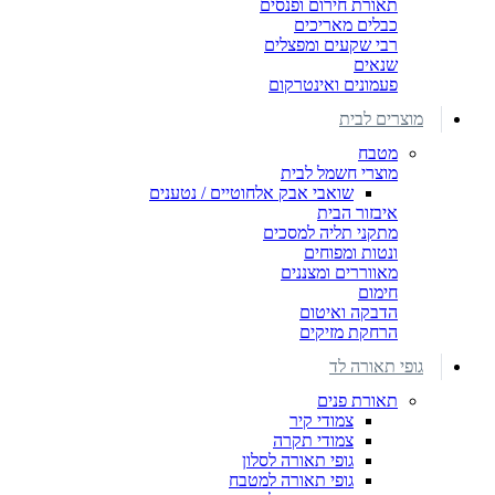
תאורת חירום ופנסים
כבלים מאריכים
רבי שקעים ומפצלים
שנאים
פעמונים ואינטרקום
מוצרים לבית
מטבח
מוצרי חשמל לבית
שואבי אבק אלחוטיים / נטענים
איבזור הבית
מתקני תליה למסכים
ונטות ומפוחים
מאווררים ומצננים
חימום
הדבקה ואיטום
הרחקת מזיקים
גופי תאורה לד
תאורת פנים
צמודי קיר
צמודי תקרה
גופי תאורה לסלון
גופי תאורה למטבח