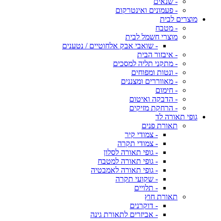
- שנאים
- פעמונים ואינטרקום
מוצרים לבית
- מטבח
מוצרי חשמל לבית
- שואבי אבק אלחוטיים / נטענים
- איבזור הבית
- מתקני תליה למסכים
- ונטות ומפוחים
- מאווררים ומצננים
- חימום
- הדבקה ואיטום
- הרחקת מזיקים
גופי תאורה לד
תאורת פנים
- צמודי קיר
- צמודי תקרה
- גופי תאורה לסלון
- גופי תאורה למטבח
- גופי תאורה לאמבטיה
- שקועי תקרה
- תלויים
תאורת חוץ
- דוקרנים
- אביזרים לתאורת גינה