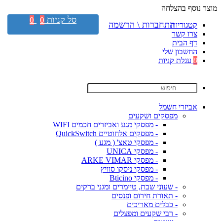
מוצר נוסף בהצלחה
סל קניות
0
0
התחברות \ הרשמה
קטגוריות
צרו קשר
דף הבית
החשבון שלי
0
עגלת קניות
אביזרי חשמל
מפסקים ושקעים
- מפסקי מגע ואביזרים חכמים WIFI
- מפסקים אלחוטיים QuickSwitch
- מפסקי טאצ' ( מגע )
- מפסקי UNICA
- מפסקי ARKE VIMAR
- מפסקי ניסקו סוויץ
- מפסקי Bticino
- שעוני שבת, טיימרים ומגני ברקים
- תאורת חירום ופנסים
- כבלים מאריכים
- רבי שקעים ומפצלים