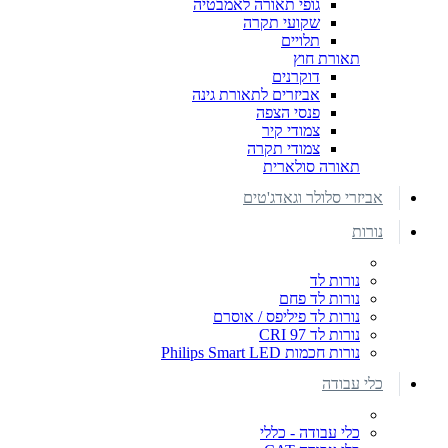
גופי תאורה לאמבטיה
שקועי תקרה
תלויים
תאורת חוץ
דוקרנים
אביזרים לתאורת גינה
פנסי הצפה
צמודי קיר
צמודי תקרה
תאורה סולארית
אביזרי סלולר וגאדג'טים
נורות
נורות לד
נורות לד פחם
נורות לד פיליפס / אוסרם
נורות לד CRI 97
נורות חכמות Philips Smart LED
כלי עבודה
כלי עבודה - כללי