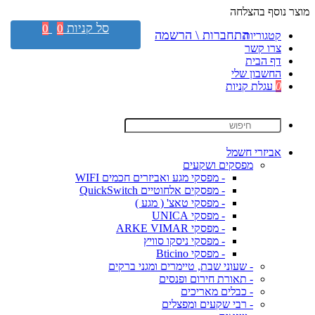
מוצר נוסף בהצלחה
סל קניות
0
0
התחברות \ הרשמה
קטגוריות
צרו קשר
דף הבית
החשבון שלי
0
עגלת קניות
אביזרי חשמל
מפסקים ושקעים
- מפסקי מגע ואביזרים חכמים WIFI
- מפסקים אלחוטיים QuickSwitch
- מפסקי טאצ' ( מגע )
- מפסקי UNICA
- מפסקי ARKE VIMAR
- מפסקי ניסקו סוויץ
- מפסקי Bticino
- שעוני שבת, טיימרים ומגני ברקים
- תאורת חירום ופנסים
- כבלים מאריכים
- רבי שקעים ומפצלים