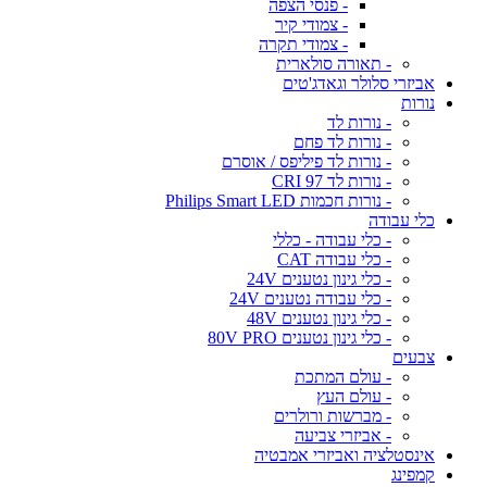
- פנסי הצפה
- צמודי קיר
- צמודי תקרה
- תאורה סולארית
אביזרי סלולר וגאדג'טים
נורות
- נורות לד
- נורות לד פחם
- נורות לד פיליפס / אוסרם
- נורות לד CRI 97
- נורות חכמות Philips Smart LED
כלי עבודה
- כלי עבודה - כללי
- כלי עבודה CAT
- כלי גינון נטענים 24V
- כלי עבודה נטענים 24V
- כלי גינון נטענים 48V
- כלי גינון נטענים 80V PRO
צבעים
- עולם המתכת
- עולם העץ
- מברשות ורולרים
- אביזרי צביעה
אינסטלציה ואביזרי אמבטיה
קמפינג