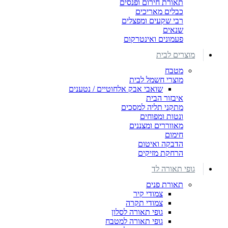
תאורת חירום ופנסים
כבלים מאריכים
רבי שקעים ומפצלים
שנאים
פעמונים ואינטרקום
מוצרים לבית
מטבח
מוצרי חשמל לבית
שואבי אבק אלחוטיים / נטענים
איבזור הבית
מתקני תליה למסכים
ונטות ומפוחים
מאווררים ומצננים
חימום
הדבקה ואיטום
הרחקת מזיקים
גופי תאורה לד
תאורת פנים
צמודי קיר
צמודי תקרה
גופי תאורה לסלון
גופי תאורה למטבח