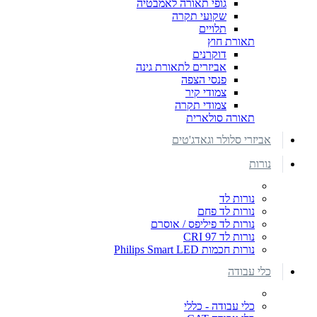
גופי תאורה לאמבטיה
שקועי תקרה
תלויים
תאורת חוץ
דוקרנים
אביזרים לתאורת גינה
פנסי הצפה
צמודי קיר
צמודי תקרה
תאורה סולארית
אביזרי סלולר וגאדג'טים
נורות
נורות לד
נורות לד פחם
נורות לד פיליפס / אוסרם
נורות לד CRI 97
נורות חכמות Philips Smart LED
כלי עבודה
כלי עבודה - כללי