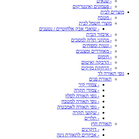
- שנאים
- פעמונים ואינטרקום
מוצרים לבית
- מטבח
מוצרי חשמל לבית
- שואבי אבק אלחוטיים / נטענים
- איבזור הבית
- מתקני תליה למסכים
- ונטות ומפוחים
- מאווררים ומצננים
- חימום
- הדבקה ואיטום
- הרחקת מזיקים
גופי תאורה לד
תאורת פנים
- צמודי קיר
- צמודי תקרה
- גופי תאורה לסלון
- גופי תאורה למטבח
- גופי תאורה לאמבטיה
- שקועי תקרה
- תלויים
תאורת חוץ
- דוקרנים
- אביזרים לתאורת גינה