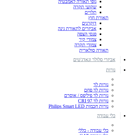
גופי תאורה לאמבטיה
שקועי תקרה
תלויים
תאורת חוץ
דוקרנים
אביזרים לתאורת גינה
פנסי הצפה
צמודי קיר
צמודי תקרה
תאורה סולארית
אביזרי סלולר וגאדג'טים
נורות
נורות לד
נורות לד פחם
נורות לד פיליפס / אוסרם
נורות לד CRI 97
נורות חכמות Philips Smart LED
כלי עבודה
כלי עבודה - כללי