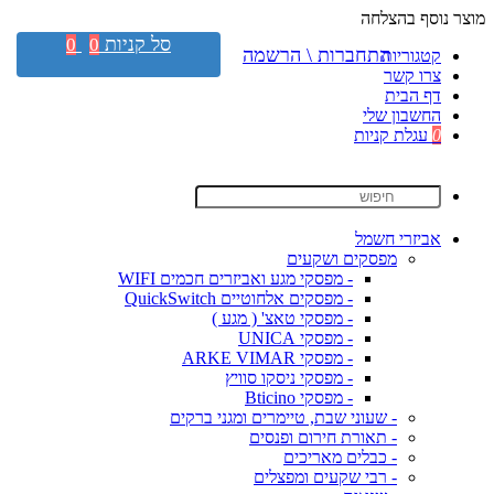
מוצר נוסף בהצלחה
סל קניות
0
0
התחברות \ הרשמה
קטגוריות
צרו קשר
דף הבית
החשבון שלי
0
עגלת קניות
אביזרי חשמל
מפסקים ושקעים
- מפסקי מגע ואביזרים חכמים WIFI
- מפסקים אלחוטיים QuickSwitch
- מפסקי טאצ' ( מגע )
- מפסקי UNICA
- מפסקי ARKE VIMAR
- מפסקי ניסקו סוויץ
- מפסקי Bticino
- שעוני שבת, טיימרים ומגני ברקים
- תאורת חירום ופנסים
- כבלים מאריכים
- רבי שקעים ומפצלים