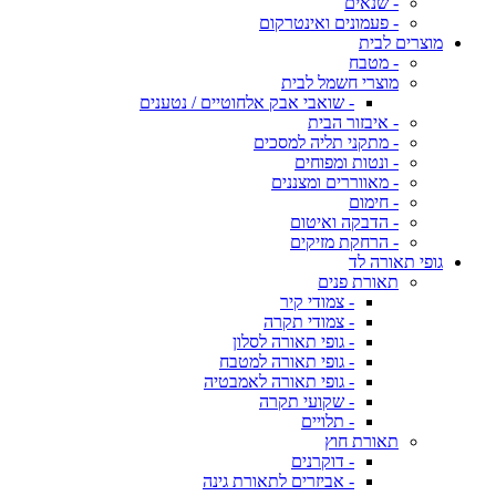
- שנאים
- פעמונים ואינטרקום
מוצרים לבית
- מטבח
מוצרי חשמל לבית
- שואבי אבק אלחוטיים / נטענים
- איבזור הבית
- מתקני תליה למסכים
- ונטות ומפוחים
- מאווררים ומצננים
- חימום
- הדבקה ואיטום
- הרחקת מזיקים
גופי תאורה לד
תאורת פנים
- צמודי קיר
- צמודי תקרה
- גופי תאורה לסלון
- גופי תאורה למטבח
- גופי תאורה לאמבטיה
- שקועי תקרה
- תלויים
תאורת חוץ
- דוקרנים
- אביזרים לתאורת גינה