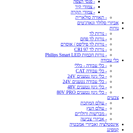
- פנסי הצפה
- צמודי קיר
- צמודי תקרה
- תאורה סולארית
אביזרי סלולר וגאדג'טים
נורות
- נורות לד
- נורות לד פחם
- נורות לד פיליפס / אוסרם
- נורות לד CRI 97
- נורות חכמות Philips Smart LED
כלי עבודה
- כלי עבודה - כללי
- כלי עבודה CAT
- כלי גינון נטענים 24V
- כלי עבודה נטענים 24V
- כלי גינון נטענים 48V
- כלי גינון נטענים 80V PRO
צבעים
- עולם המתכת
- עולם העץ
- מברשות ורולרים
- אביזרי צביעה
אינסטלציה ואביזרי אמבטיה
קמפינג