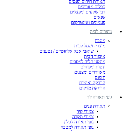
תאורת חירום ופנסים
כבלים מאריכים
רבי שקעים ומפצלים
שנאים
פעמונים ואינטרקום
מוצרים לבית
מטבח
מוצרי חשמל לבית
שואבי אבק אלחוטיים / נטענים
איבזור הבית
מתקני תליה למסכים
ונטות ומפוחים
מאווררים ומצננים
חימום
הדבקה ואיטום
הרחקת מזיקים
גופי תאורה לד
תאורת פנים
צמודי קיר
צמודי תקרה
גופי תאורה לסלון
גופי תאורה למטבח