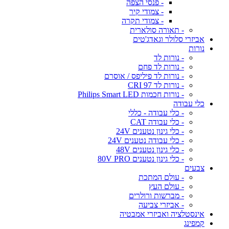
- פנסי הצפה
- צמודי קיר
- צמודי תקרה
- תאורה סולארית
אביזרי סלולר וגאדג'טים
נורות
- נורות לד
- נורות לד פחם
- נורות לד פיליפס / אוסרם
- נורות לד CRI 97
- נורות חכמות Philips Smart LED
כלי עבודה
- כלי עבודה - כללי
- כלי עבודה CAT
- כלי גינון נטענים 24V
- כלי עבודה נטענים 24V
- כלי גינון נטענים 48V
- כלי גינון נטענים 80V PRO
צבעים
- עולם המתכת
- עולם העץ
- מברשות ורולרים
- אביזרי צביעה
אינסטלציה ואביזרי אמבטיה
קמפינג