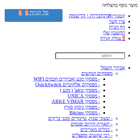
מוצר נוסף בהצלחה
סל קניות
0
0
התחברות \ הרשמה
קטגוריות
צרו קשר
דף הבית
החשבון שלי
0
עגלת קניות
אביזרי חשמל
מפסקים ושקעים
- מפסקי מגע ואביזרים חכמים WIFI
- מפסקים אלחוטיים QuickSwitch
- מפסקי טאצ' ( מגע )
- מפסקי UNICA
- מפסקי ARKE VIMAR
- מפסקי ניסקו סוויץ
- מפסקי Bticino
- שעוני שבת, טיימרים ומגני ברקים
- תאורת חירום ופנסים
- כבלים מאריכים
- רבי שקעים ומפצלים