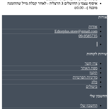
איסוף עצמי ( החושלים 3 הרצליה - לאחר קבלת מייל שההזמנה
מוכנה )
- ₪0.00
אודות
אודות
Ediorplus.store@gmail.com
09-9585735
שירות לקוחות
צרו קשר
מפת האתר
תקנון
מדיניות הפרטיות
בלוג
ביטולים
החשבון שלי
החשבון שלי