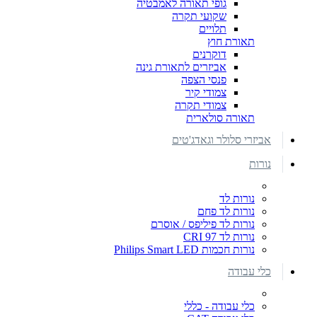
גופי תאורה לאמבטיה
שקועי תקרה
תלויים
תאורת חוץ
דוקרנים
אביזרים לתאורת גינה
פנסי הצפה
צמודי קיר
צמודי תקרה
תאורה סולארית
אביזרי סלולר וגאדג'טים
נורות
נורות לד
נורות לד פחם
נורות לד פיליפס / אוסרם
נורות לד CRI 97
נורות חכמות Philips Smart LED
כלי עבודה
כלי עבודה - כללי