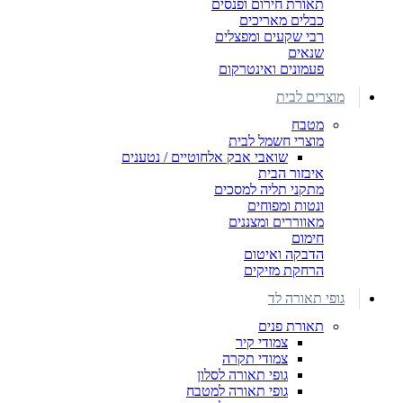
תאורת חירום ופנסים
כבלים מאריכים
רבי שקעים ומפצלים
שנאים
פעמונים ואינטרקום
מוצרים לבית
מטבח
מוצרי חשמל לבית
שואבי אבק אלחוטיים / נטענים
איבזור הבית
מתקני תליה למסכים
ונטות ומפוחים
מאווררים ומצננים
חימום
הדבקה ואיטום
הרחקת מזיקים
גופי תאורה לד
תאורת פנים
צמודי קיר
צמודי תקרה
גופי תאורה לסלון
גופי תאורה למטבח