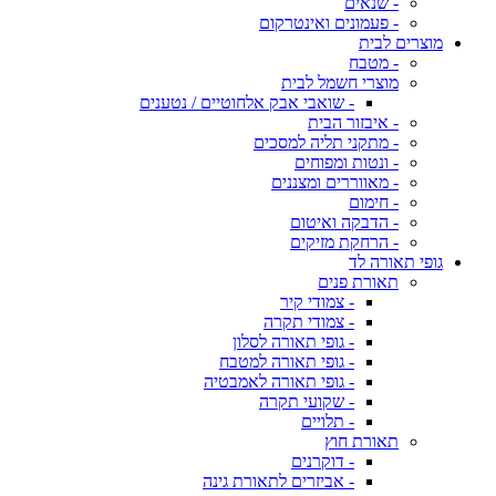
- שנאים
- פעמונים ואינטרקום
מוצרים לבית
- מטבח
מוצרי חשמל לבית
- שואבי אבק אלחוטיים / נטענים
- איבזור הבית
- מתקני תליה למסכים
- ונטות ומפוחים
- מאווררים ומצננים
- חימום
- הדבקה ואיטום
- הרחקת מזיקים
גופי תאורה לד
תאורת פנים
- צמודי קיר
- צמודי תקרה
- גופי תאורה לסלון
- גופי תאורה למטבח
- גופי תאורה לאמבטיה
- שקועי תקרה
- תלויים
תאורת חוץ
- דוקרנים
- אביזרים לתאורת גינה