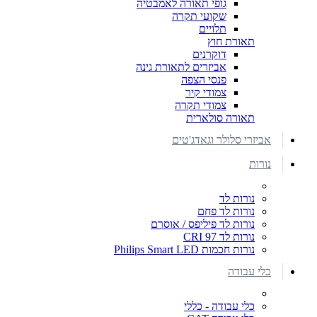
גופי תאורה לאמבטיה
שקועי תקרה
תלויים
תאורת חוץ
דוקרנים
אביזרים לתאורת גינה
פנסי הצפה
צמודי קיר
צמודי תקרה
תאורה סולארית
אביזרי סלולר וגאדג'טים
נורות
נורות לד
נורות לד פחם
נורות לד פיליפס / אוסרם
נורות לד CRI 97
נורות חכמות Philips Smart LED
כלי עבודה
כלי עבודה - כללי