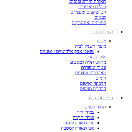
תאורת חירום ופנסים
כבלים מאריכים
רבי שקעים ומפצלים
שנאים
פעמונים ואינטרקום
מוצרים לבית
מטבח
מוצרי חשמל לבית
שואבי אבק אלחוטיים / נטענים
איבזור הבית
מתקני תליה למסכים
ונטות ומפוחים
מאווררים ומצננים
חימום
הדבקה ואיטום
הרחקת מזיקים
גופי תאורה לד
תאורת פנים
צמודי קיר
צמודי תקרה
גופי תאורה לסלון
גופי תאורה למטבח