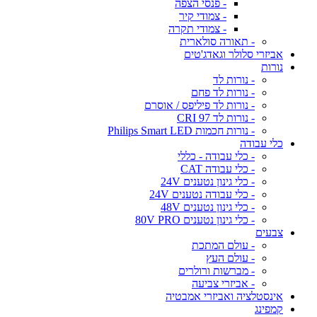
- פנסי הצפה
- צמודי קיר
- צמודי תקרה
- תאורה סולארית
אביזרי סלולר וגאדג'טים
נורות
- נורות לד
- נורות לד פחם
- נורות לד פיליפס / אוסרם
- נורות לד CRI 97
- נורות חכמות Philips Smart LED
כלי עבודה
- כלי עבודה - כללי
- כלי עבודה CAT
- כלי גינון נטענים 24V
- כלי עבודה נטענים 24V
- כלי גינון נטענים 48V
- כלי גינון נטענים 80V PRO
צבעים
- עולם המתכת
- עולם העץ
- מברשות ורולרים
- אביזרי צביעה
אינסטלציה ואביזרי אמבטיה
קמפינג