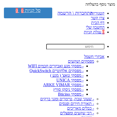
מוצר נוסף בהצלחה
סל קניות
0
0
התחברות \ הרשמה
קטגוריות
צרו קשר
דף הבית
החשבון שלי
0
עגלת קניות
אביזרי חשמל
מפסקים ושקעים
- מפסקי מגע ואביזרים חכמים WIFI
- מפסקים אלחוטיים QuickSwitch
- מפסקי טאצ' ( מגע )
- מפסקי UNICA
- מפסקי ARKE VIMAR
- מפסקי ניסקו סוויץ
- מפסקי Bticino
- שעוני שבת, טיימרים ומגני ברקים
- תאורת חירום ופנסים
- כבלים מאריכים
- רבי שקעים ומפצלים