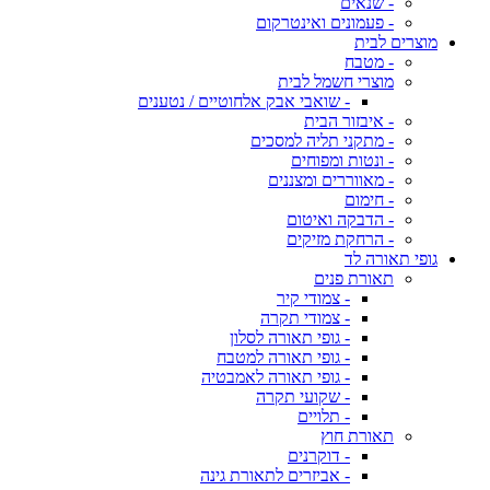
- שנאים
- פעמונים ואינטרקום
מוצרים לבית
- מטבח
מוצרי חשמל לבית
- שואבי אבק אלחוטיים / נטענים
- איבזור הבית
- מתקני תליה למסכים
- ונטות ומפוחים
- מאווררים ומצננים
- חימום
- הדבקה ואיטום
- הרחקת מזיקים
גופי תאורה לד
תאורת פנים
- צמודי קיר
- צמודי תקרה
- גופי תאורה לסלון
- גופי תאורה למטבח
- גופי תאורה לאמבטיה
- שקועי תקרה
- תלויים
תאורת חוץ
- דוקרנים
- אביזרים לתאורת גינה