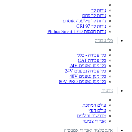
נורות לד
נורות לד פחם
נורות לד פיליפס / אוסרם
נורות לד CRI 97
נורות חכמות Philips Smart LED
כלי עבודה
כלי עבודה - כללי
כלי עבודה CAT
כלי גינון נטענים 24V
כלי עבודה נטענים 24V
כלי גינון נטענים 48V
כלי גינון נטענים 80V PRO
צבעים
עולם המתכת
עולם העץ
מברשות ורולרים
אביזרי צביעה
אינסטלציה ואביזרי אמבטיה