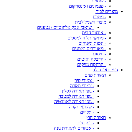
- שנאים
- פעמונים ואינטרקום
מוצרים לבית
- מטבח
מוצרי חשמל לבית
- שואבי אבק אלחוטיים / נטענים
- איבזור הבית
- מתקני תליה למסכים
- ונטות ומפוחים
- מאווררים ומצננים
- חימום
- הדבקה ואיטום
- הרחקת מזיקים
גופי תאורה לד
תאורת פנים
- צמודי קיר
- צמודי תקרה
- גופי תאורה לסלון
- גופי תאורה למטבח
- גופי תאורה לאמבטיה
- שקועי תקרה
- תלויים
תאורת חוץ
- דוקרנים
- אביזרים לתאורת גינה