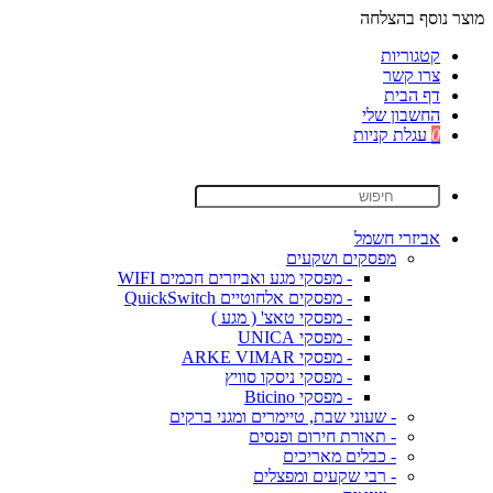
מוצר נוסף בהצלחה
קטגוריות
צרו קשר
דף הבית
החשבון שלי
0
עגלת קניות
אביזרי חשמל
מפסקים ושקעים
- מפסקי מגע ואביזרים חכמים WIFI
- מפסקים אלחוטיים QuickSwitch
- מפסקי טאצ' ( מגע )
- מפסקי UNICA
- מפסקי ARKE VIMAR
- מפסקי ניסקו סוויץ
- מפסקי Bticino
- שעוני שבת, טיימרים ומגני ברקים
- תאורת חירום ופנסים
- כבלים מאריכים
- רבי שקעים ומפצלים