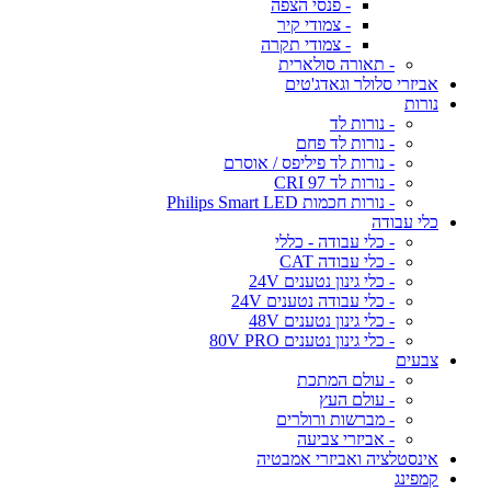
- פנסי הצפה
- צמודי קיר
- צמודי תקרה
- תאורה סולארית
אביזרי סלולר וגאדג'טים
נורות
- נורות לד
- נורות לד פחם
- נורות לד פיליפס / אוסרם
- נורות לד CRI 97
- נורות חכמות Philips Smart LED
כלי עבודה
- כלי עבודה - כללי
- כלי עבודה CAT
- כלי גינון נטענים 24V
- כלי עבודה נטענים 24V
- כלי גינון נטענים 48V
- כלי גינון נטענים 80V PRO
צבעים
- עולם המתכת
- עולם העץ
- מברשות ורולרים
- אביזרי צביעה
אינסטלציה ואביזרי אמבטיה
קמפינג