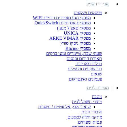
אביזרי חשמל
מפסקים ושקעים
מפסקי מגע ואביזרים חכמים WIFI
מפסקים אלחוטיים QuickSwitch
מפסקי טאצ' ( מגע )
מפסקי UNICA
מפסקי ARKE VIMAR
מפסקי ניסקו סוויץ
מפסקי Bticino
שעוני שבת, טיימרים ומגני ברקים
תאורת חירום ופנסים
כבלים מאריכים
רבי שקעים ומפצלים
שנאים
פעמונים ואינטרקום
מוצרים לבית
מטבח
מוצרי חשמל לבית
שואבי אבק אלחוטיים / נטענים
איבזור הבית
מתקני תליה למסכים
ונטות ומפוחים