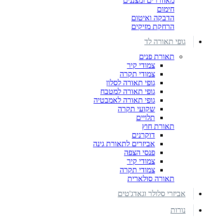
מאווררים ומצננים
חימום
הדבקה ואיטום
הרחקת מזיקים
גופי תאורה לד
תאורת פנים
צמודי קיר
צמודי תקרה
גופי תאורה לסלון
גופי תאורה למטבח
גופי תאורה לאמבטיה
שקועי תקרה
תלויים
תאורת חוץ
דוקרנים
אביזרים לתאורת גינה
פנסי הצפה
צמודי קיר
צמודי תקרה
תאורה סולארית
אביזרי סלולר וגאדג'טים
נורות