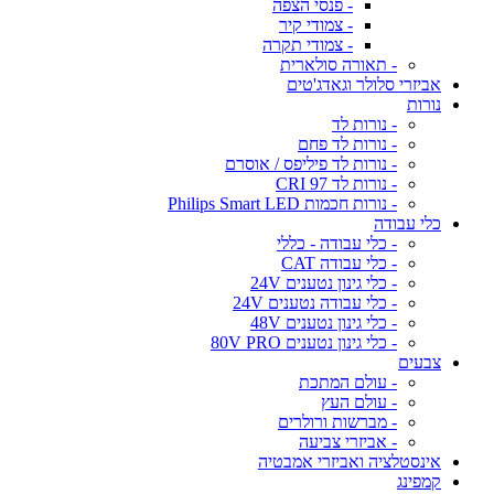
- פנסי הצפה
- צמודי קיר
- צמודי תקרה
- תאורה סולארית
אביזרי סלולר וגאדג'טים
נורות
- נורות לד
- נורות לד פחם
- נורות לד פיליפס / אוסרם
- נורות לד CRI 97
- נורות חכמות Philips Smart LED
כלי עבודה
- כלי עבודה - כללי
- כלי עבודה CAT
- כלי גינון נטענים 24V
- כלי עבודה נטענים 24V
- כלי גינון נטענים 48V
- כלי גינון נטענים 80V PRO
צבעים
- עולם המתכת
- עולם העץ
- מברשות ורולרים
- אביזרי צביעה
אינסטלציה ואביזרי אמבטיה
קמפינג