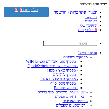
מוצר נוסף בהצלחה
סל קניות
0
0
התחברות \ הרשמה
קטגוריות
צרו קשר
דף הבית
החשבון שלי
0
עגלת קניות
אביזרי חשמל
מפסקים ושקעים
- מפסקי מגע ואביזרים חכמים WIFI
- מפסקים אלחוטיים QuickSwitch
- מפסקי טאצ' ( מגע )
- מפסקי UNICA
- מפסקי ARKE VIMAR
- מפסקי ניסקו סוויץ
- מפסקי Bticino
- שעוני שבת, טיימרים ומגני ברקים
- תאורת חירום ופנסים
- כבלים מאריכים
- רבי שקעים ומפצלים