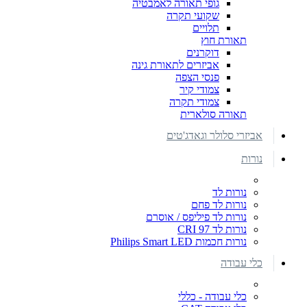
גופי תאורה לאמבטיה
שקועי תקרה
תלויים
תאורת חוץ
דוקרנים
אביזרים לתאורת גינה
פנסי הצפה
צמודי קיר
צמודי תקרה
תאורה סולארית
אביזרי סלולר וגאדג'טים
נורות
נורות לד
נורות לד פחם
נורות לד פיליפס / אוסרם
נורות לד CRI 97
נורות חכמות Philips Smart LED
כלי עבודה
כלי עבודה - כללי