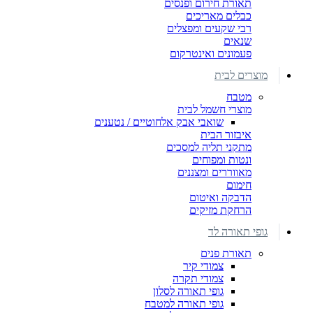
תאורת חירום ופנסים
כבלים מאריכים
רבי שקעים ומפצלים
שנאים
פעמונים ואינטרקום
מוצרים לבית
מטבח
מוצרי חשמל לבית
שואבי אבק אלחוטיים / נטענים
איבזור הבית
מתקני תליה למסכים
ונטות ומפוחים
מאווררים ומצננים
חימום
הדבקה ואיטום
הרחקת מזיקים
גופי תאורה לד
תאורת פנים
צמודי קיר
צמודי תקרה
גופי תאורה לסלון
גופי תאורה למטבח