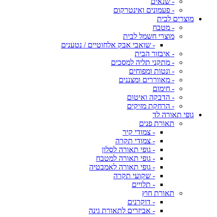
- שנאים
- פעמונים ואינטרקום
מוצרים לבית
- מטבח
מוצרי חשמל לבית
- שואבי אבק אלחוטיים / נטענים
- איבזור הבית
- מתקני תליה למסכים
- ונטות ומפוחים
- מאווררים ומצננים
- חימום
- הדבקה ואיטום
- הרחקת מזיקים
גופי תאורה לד
תאורת פנים
- צמודי קיר
- צמודי תקרה
- גופי תאורה לסלון
- גופי תאורה למטבח
- גופי תאורה לאמבטיה
- שקועי תקרה
- תלויים
תאורת חוץ
- דוקרנים
- אביזרים לתאורת גינה