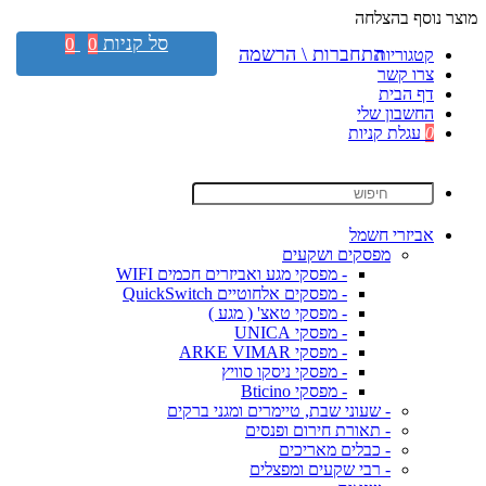
מוצר נוסף בהצלחה
סל קניות
0
0
התחברות \ הרשמה
קטגוריות
צרו קשר
דף הבית
החשבון שלי
0
עגלת קניות
אביזרי חשמל
מפסקים ושקעים
- מפסקי מגע ואביזרים חכמים WIFI
- מפסקים אלחוטיים QuickSwitch
- מפסקי טאצ' ( מגע )
- מפסקי UNICA
- מפסקי ARKE VIMAR
- מפסקי ניסקו סוויץ
- מפסקי Bticino
- שעוני שבת, טיימרים ומגני ברקים
- תאורת חירום ופנסים
- כבלים מאריכים
- רבי שקעים ומפצלים