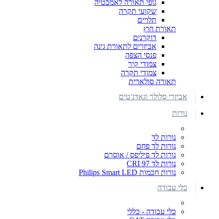
גופי תאורה לאמבטיה
שקועי תקרה
תלויים
תאורת חוץ
דוקרנים
אביזרים לתאורת גינה
פנסי הצפה
צמודי קיר
צמודי תקרה
תאורה סולארית
אביזרי סלולר וגאדג'טים
נורות
נורות לד
נורות לד פחם
נורות לד פיליפס / אוסרם
נורות לד CRI 97
נורות חכמות Philips Smart LED
כלי עבודה
כלי עבודה - כללי