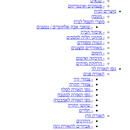
- שנאים
- פעמונים ואינטרקום
מוצרים לבית
- מטבח
מוצרי חשמל לבית
- שואבי אבק אלחוטיים / נטענים
- איבזור הבית
- מתקני תליה למסכים
- ונטות ומפוחים
- מאווררים ומצננים
- חימום
- הדבקה ואיטום
- הרחקת מזיקים
גופי תאורה לד
תאורת פנים
- צמודי קיר
- צמודי תקרה
- גופי תאורה לסלון
- גופי תאורה למטבח
- גופי תאורה לאמבטיה
- שקועי תקרה
- תלויים
תאורת חוץ
- דוקרנים
- אביזרים לתאורת גינה