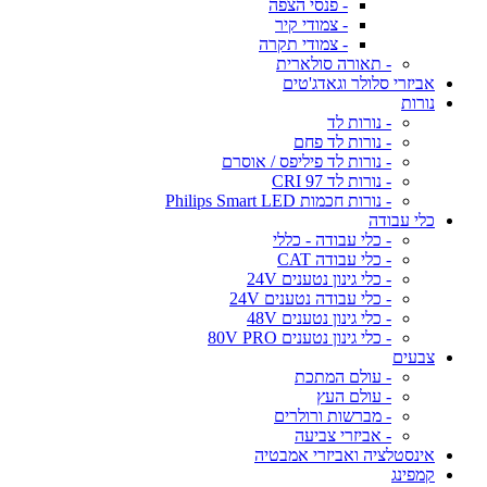
- פנסי הצפה
- צמודי קיר
- צמודי תקרה
- תאורה סולארית
אביזרי סלולר וגאדג'טים
נורות
- נורות לד
- נורות לד פחם
- נורות לד פיליפס / אוסרם
- נורות לד CRI 97
- נורות חכמות Philips Smart LED
כלי עבודה
- כלי עבודה - כללי
- כלי עבודה CAT
- כלי גינון נטענים 24V
- כלי עבודה נטענים 24V
- כלי גינון נטענים 48V
- כלי גינון נטענים 80V PRO
צבעים
- עולם המתכת
- עולם העץ
- מברשות ורולרים
- אביזרי צביעה
אינסטלציה ואביזרי אמבטיה
קמפינג