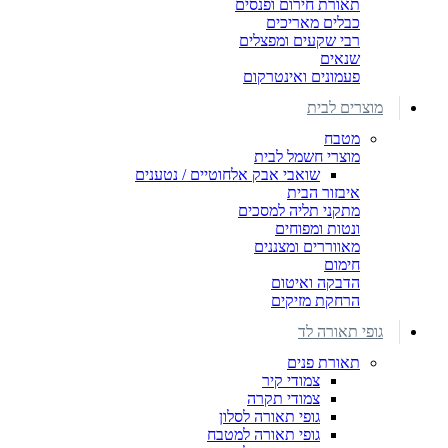
תאורת חירום ופנסים
כבלים מאריכים
רבי שקעים ומפצלים
שנאים
פעמונים ואינטרקום
מוצרים לבית
מטבח
מוצרי חשמל לבית
שואבי אבק אלחוטיים / נטענים
איבזור הבית
מתקני תליה למסכים
ונטות ומפוחים
מאווררים ומצננים
חימום
הדבקה ואיטום
הרחקת מזיקים
גופי תאורה לד
תאורת פנים
צמודי קיר
צמודי תקרה
גופי תאורה לסלון
גופי תאורה למטבח