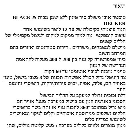
תיאור
טוסטר אובן משולב סיר טיגון ללא שמן מבית BLACK &
DECKER
תנור עוצמתי בקיבולת של עד 12 ליטר בשימוש אחד
עיצוב קומפקטי- נוח לניוד ממקום למקום ולניצול מקסימלי של
חללים קטנים
מושלם למטבחים, משרדים , דירות סטודנטים ואזורים בהם
המרחב חשוב
כיוון טמפרטורה קל ונוח בין 200 ל-400 מעלות להתאמה
הנדרשת של המזון
טיימר מובנה לכיבוי אוטומטי עד 60 דקות
צד דיגיטלי גדול הכולל אפשרות תכנות של 8 מצבי בישול, טיגון
באוויר חם, צליה, אפיה, יבוש פירות/ירקות, רוטיסרי וחימום
חוזר
דלת זכוכית גדולה למעקב על תהליך הבישול
חסכוני באנרגיה וזמן עם בישול במערכת מעגל אוויר חם
מוט גריל מסתובב 360° להכנת עוף או נתח בשר ברוטיסרי
חלקים נשלפים מנירוסטה איכותיים וקלים לניקוי ומאושרים
לשימוש במדיח כלים
מגוון מוצרים נלווים כלולים בערכה : מגש קליטת נוזלים, שתי