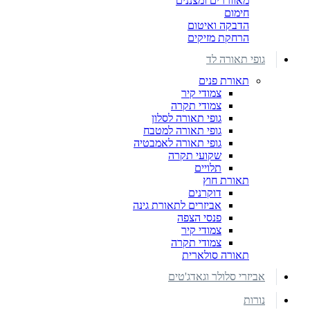
מאווררים ומצננים
חימום
הדבקה ואיטום
הרחקת מזיקים
גופי תאורה לד
תאורת פנים
צמודי קיר
צמודי תקרה
גופי תאורה לסלון
גופי תאורה למטבח
גופי תאורה לאמבטיה
שקועי תקרה
תלויים
תאורת חוץ
דוקרנים
אביזרים לתאורת גינה
פנסי הצפה
צמודי קיר
צמודי תקרה
תאורה סולארית
אביזרי סלולר וגאדג'טים
נורות