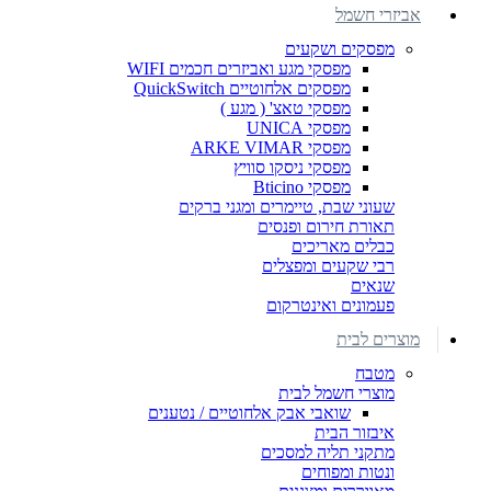
אביזרי חשמל
מפסקים ושקעים
מפסקי מגע ואביזרים חכמים WIFI
מפסקים אלחוטיים QuickSwitch
מפסקי טאצ' ( מגע )
מפסקי UNICA
מפסקי ARKE VIMAR
מפסקי ניסקו סוויץ
מפסקי Bticino
שעוני שבת, טיימרים ומגני ברקים
תאורת חירום ופנסים
כבלים מאריכים
רבי שקעים ומפצלים
שנאים
פעמונים ואינטרקום
מוצרים לבית
מטבח
מוצרי חשמל לבית
שואבי אבק אלחוטיים / נטענים
איבזור הבית
מתקני תליה למסכים
ונטות ומפוחים