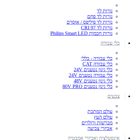
נורות לד
נורות לד פחם
נורות לד פיליפס / אוסרם
נורות לד CRI 97
נורות חכמות Philips Smart LED
כלי עבודה
כלי עבודה - כללי
כלי עבודה CAT
כלי גינון נטענים 24V
כלי עבודה נטענים 24V
כלי גינון נטענים 48V
כלי גינון נטענים 80V PRO
צבעים
עולם המתכת
עולם העץ
מברשות ורולרים
אביזרי צביעה
אינסטלציה ואביזרי אמבטיה