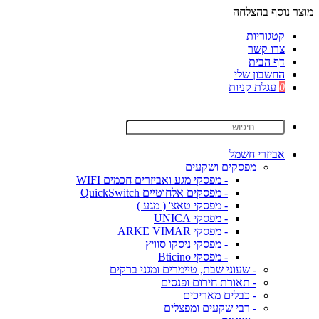
מוצר נוסף בהצלחה
קטגוריות
צרו קשר
דף הבית
החשבון שלי
0
עגלת קניות
אביזרי חשמל
מפסקים ושקעים
- מפסקי מגע ואביזרים חכמים WIFI
- מפסקים אלחוטיים QuickSwitch
- מפסקי טאצ' ( מגע )
- מפסקי UNICA
- מפסקי ARKE VIMAR
- מפסקי ניסקו סוויץ
- מפסקי Bticino
- שעוני שבת, טיימרים ומגני ברקים
- תאורת חירום ופנסים
- כבלים מאריכים
- רבי שקעים ומפצלים