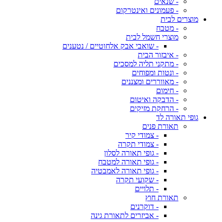
- שנאים
- פעמונים ואינטרקום
מוצרים לבית
- מטבח
מוצרי חשמל לבית
- שואבי אבק אלחוטיים / נטענים
- איבזור הבית
- מתקני תליה למסכים
- ונטות ומפוחים
- מאווררים ומצננים
- חימום
- הדבקה ואיטום
- הרחקת מזיקים
גופי תאורה לד
תאורת פנים
- צמודי קיר
- צמודי תקרה
- גופי תאורה לסלון
- גופי תאורה למטבח
- גופי תאורה לאמבטיה
- שקועי תקרה
- תלויים
תאורת חוץ
- דוקרנים
- אביזרים לתאורת גינה