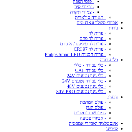
- פנסי הצפה
- צמודי קיר
- צמודי תקרה
- תאורה סולארית
אביזרי סלולר וגאדג'טים
נורות
- נורות לד
- נורות לד פחם
- נורות לד פיליפס / אוסרם
- נורות לד CRI 97
- נורות חכמות Philips Smart LED
כלי עבודה
- כלי עבודה - כללי
- כלי עבודה CAT
- כלי גינון נטענים 24V
- כלי עבודה נטענים 24V
- כלי גינון נטענים 48V
- כלי גינון נטענים 80V PRO
צבעים
- עולם המתכת
- עולם העץ
- מברשות ורולרים
- אביזרי צביעה
אינסטלציה ואביזרי אמבטיה
קמפינג