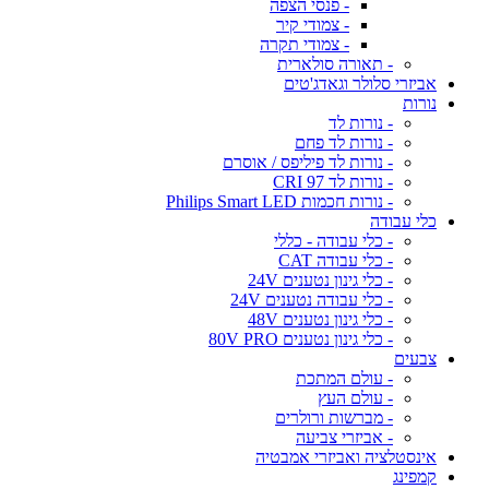
- פנסי הצפה
- צמודי קיר
- צמודי תקרה
- תאורה סולארית
אביזרי סלולר וגאדג'טים
נורות
- נורות לד
- נורות לד פחם
- נורות לד פיליפס / אוסרם
- נורות לד CRI 97
- נורות חכמות Philips Smart LED
כלי עבודה
- כלי עבודה - כללי
- כלי עבודה CAT
- כלי גינון נטענים 24V
- כלי עבודה נטענים 24V
- כלי גינון נטענים 48V
- כלי גינון נטענים 80V PRO
צבעים
- עולם המתכת
- עולם העץ
- מברשות ורולרים
- אביזרי צביעה
אינסטלציה ואביזרי אמבטיה
קמפינג