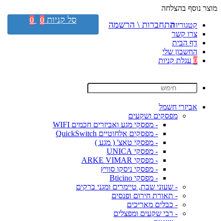
מוצר נוסף בהצלחה
סל קניות
0
0
התחברות \ הרשמה
קטגוריות
צרו קשר
דף הבית
החשבון שלי
0
עגלת קניות
אביזרי חשמל
מפסקים ושקעים
- מפסקי מגע ואביזרים חכמים WIFI
- מפסקים אלחוטיים QuickSwitch
- מפסקי טאצ' ( מגע )
- מפסקי UNICA
- מפסקי ARKE VIMAR
- מפסקי ניסקו סוויץ
- מפסקי Bticino
- שעוני שבת, טיימרים ומגני ברקים
- תאורת חירום ופנסים
- כבלים מאריכים
- רבי שקעים ומפצלים