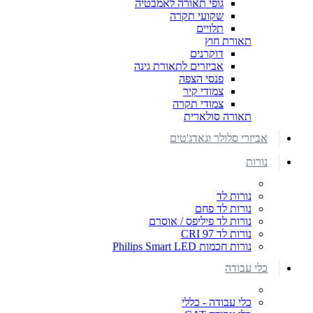
גופי תאורה לאמבטיה
שקועי תקרה
תלויים
תאורת חוץ
דוקרנים
אביזרים לתאורת גינה
פנסי הצפה
צמודי קיר
צמודי תקרה
תאורה סולארית
אביזרי סלולר וגאדג'טים
נורות
נורות לד
נורות לד פחם
נורות לד פיליפס / אוסרם
נורות לד CRI 97
נורות חכמות Philips Smart LED
כלי עבודה
כלי עבודה - כללי