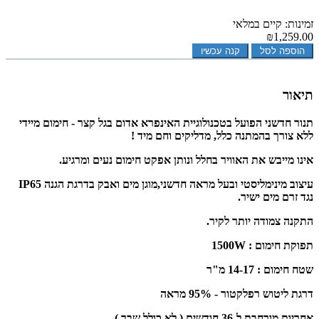
זמינות: קיים במלאי
₪1,259.00
הוספה לסל
קנה עכשיו
תיאור
תנור חדשני הפועל בטכנולוגיית האינפרא אדום בגל קצר - חימום מיידי
ללא צורך בהמתנה כלל, מדליקים וחם מיד !
אינו מייבש את האוויר בחלל ונותן אפקט חימום נעים ומרגיע.
עיצוב מינימליסטי ובעל מראה חדשני,מוגן מים ואבק בדרגת הגנה IP65
נגד זרם מים ישיר.
התקנה צמודה יותר לקיר.
תפוקת חימום : 1500W
שטח חימום : 14-17 מ"ר
דרגת ליטוש רפלקטור - 95% מראה
אחריות מורחבת ל-36 חודשים ( לא כולל שבר ).