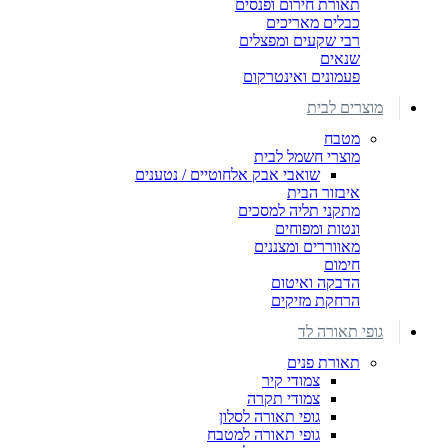
תאורת חירום ופנסים
כבלים מאריכים
רבי שקעים ומפצלים
שנאים
פעמונים ואינטרקום
מוצרים לבית
מטבח
מוצרי חשמל לבית
שואבי אבק אלחוטיים / נטענים
איבזור הבית
מתקני תליה למסכים
ונטות ומפוחים
מאווררים ומצננים
חימום
הדבקה ואיטום
הרחקת מזיקים
גופי תאורה לד
תאורת פנים
צמודי קיר
צמודי תקרה
גופי תאורה לסלון
גופי תאורה למטבח