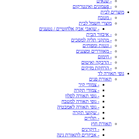
- שנאים
- פעמונים ואינטרקום
מוצרים לבית
- מטבח
מוצרי חשמל לבית
- שואבי אבק אלחוטיים / נטענים
- איבזור הבית
- מתקני תליה למסכים
- ונטות ומפוחים
- מאווררים ומצננים
- חימום
- הדבקה ואיטום
- הרחקת מזיקים
גופי תאורה לד
תאורת פנים
- צמודי קיר
- צמודי תקרה
- גופי תאורה לסלון
- גופי תאורה למטבח
- גופי תאורה לאמבטיה
- שקועי תקרה
- תלויים
תאורת חוץ
- דוקרנים
- אביזרים לתאורת גינה