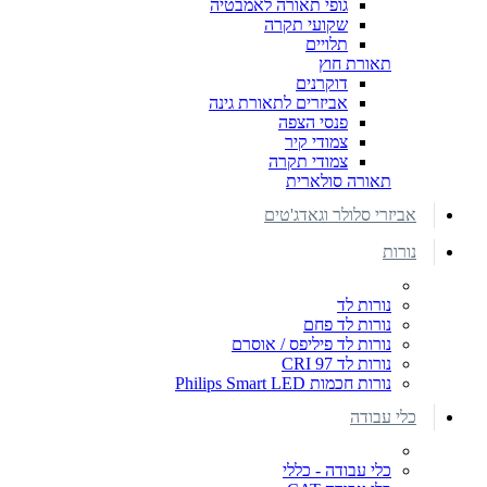
גופי תאורה לאמבטיה
שקועי תקרה
תלויים
תאורת חוץ
דוקרנים
אביזרים לתאורת גינה
פנסי הצפה
צמודי קיר
צמודי תקרה
תאורה סולארית
אביזרי סלולר וגאדג'טים
נורות
נורות לד
נורות לד פחם
נורות לד פיליפס / אוסרם
נורות לד CRI 97
נורות חכמות Philips Smart LED
כלי עבודה
כלי עבודה - כללי