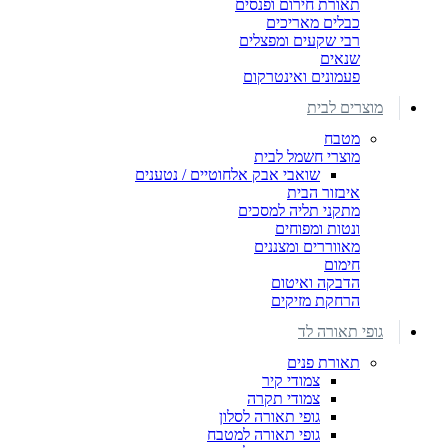
תאורת חירום ופנסים
כבלים מאריכים
רבי שקעים ומפצלים
שנאים
פעמונים ואינטרקום
מוצרים לבית
מטבח
מוצרי חשמל לבית
שואבי אבק אלחוטיים / נטענים
איבזור הבית
מתקני תליה למסכים
ונטות ומפוחים
מאווררים ומצננים
חימום
הדבקה ואיטום
הרחקת מזיקים
גופי תאורה לד
תאורת פנים
צמודי קיר
צמודי תקרה
גופי תאורה לסלון
גופי תאורה למטבח