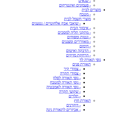
- שנאים
- פעמונים ואינטרקום
מוצרים לבית
- מטבח
מוצרי חשמל לבית
- שואבי אבק אלחוטיים / נטענים
- איבזור הבית
- מתקני תליה למסכים
- ונטות ומפוחים
- מאווררים ומצננים
- חימום
- הדבקה ואיטום
- הרחקת מזיקים
גופי תאורה לד
תאורת פנים
- צמודי קיר
- צמודי תקרה
- גופי תאורה לסלון
- גופי תאורה למטבח
- גופי תאורה לאמבטיה
- שקועי תקרה
- תלויים
תאורת חוץ
- דוקרנים
- אביזרים לתאורת גינה