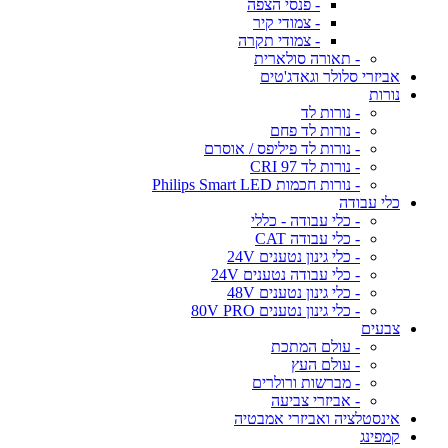
- פנסי הצפה
- צמודי קיר
- צמודי תקרה
- תאורה סולארית
אביזרי סלולר וגאדג'טים
נורות
- נורות לד
- נורות לד פחם
- נורות לד פיליפס / אוסרם
- נורות לד CRI 97
- נורות חכמות Philips Smart LED
כלי עבודה
- כלי עבודה - כללי
- כלי עבודה CAT
- כלי גינון נטענים 24V
- כלי עבודה נטענים 24V
- כלי גינון נטענים 48V
- כלי גינון נטענים 80V PRO
צבעים
- עולם המתכת
- עולם העץ
- מברשות ורולרים
- אביזרי צביעה
אינסטלציה ואביזרי אמבטיה
קמפינג