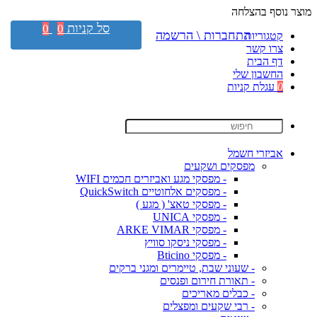
מוצר נוסף בהצלחה
סל קניות
0
0
התחברות \ הרשמה
קטגוריות
צרו קשר
דף הבית
החשבון שלי
0
עגלת קניות
אביזרי חשמל
מפסקים ושקעים
- מפסקי מגע ואביזרים חכמים WIFI
- מפסקים אלחוטיים QuickSwitch
- מפסקי טאצ' ( מגע )
- מפסקי UNICA
- מפסקי ARKE VIMAR
- מפסקי ניסקו סוויץ
- מפסקי Bticino
- שעוני שבת, טיימרים ומגני ברקים
- תאורת חירום ופנסים
- כבלים מאריכים
- רבי שקעים ומפצלים