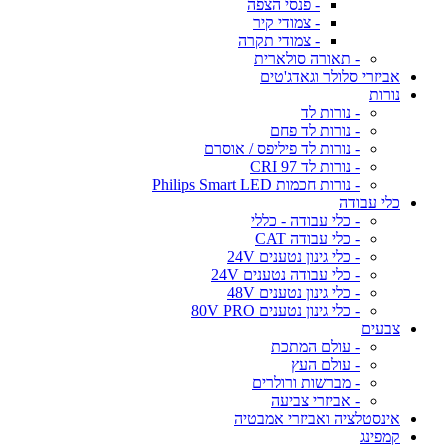
- פנסי הצפה
- צמודי קיר
- צמודי תקרה
- תאורה סולארית
אביזרי סלולר וגאדג'טים
נורות
- נורות לד
- נורות לד פחם
- נורות לד פיליפס / אוסרם
- נורות לד CRI 97
- נורות חכמות Philips Smart LED
כלי עבודה
- כלי עבודה - כללי
- כלי עבודה CAT
- כלי גינון נטענים 24V
- כלי עבודה נטענים 24V
- כלי גינון נטענים 48V
- כלי גינון נטענים 80V PRO
צבעים
- עולם המתכת
- עולם העץ
- מברשות ורולרים
- אביזרי צביעה
אינסטלציה ואביזרי אמבטיה
קמפינג