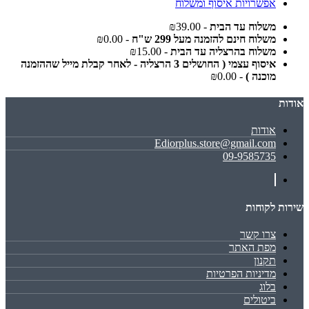
אפשרויות איסוף ומשלוח
משלוח עד הבית
- ₪39.00
משלוח חינם להזמנה מעל 299 ש"ח
- ₪0.00
משלוח בהרצליה עד הבית
- ₪15.00
איסוף עצמי ( החושלים 3 הרצליה - לאחר קבלת מייל שההזמנה
מוכנה )
- ₪0.00
אודות
אודות
Ediorplus.store@gmail.com
09-9585735
שירות לקוחות
צרו קשר
מפת האתר
תקנון
מדיניות הפרטיות
בלוג
ביטולים