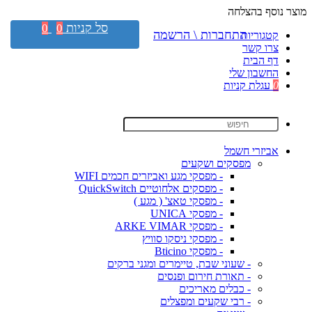
מוצר נוסף בהצלחה
סל קניות
0
0
התחברות \ הרשמה
קטגוריות
צרו קשר
דף הבית
החשבון שלי
0
עגלת קניות
אביזרי חשמל
מפסקים ושקעים
- מפסקי מגע ואביזרים חכמים WIFI
- מפסקים אלחוטיים QuickSwitch
- מפסקי טאצ' ( מגע )
- מפסקי UNICA
- מפסקי ARKE VIMAR
- מפסקי ניסקו סוויץ
- מפסקי Bticino
- שעוני שבת, טיימרים ומגני ברקים
- תאורת חירום ופנסים
- כבלים מאריכים
- רבי שקעים ומפצלים