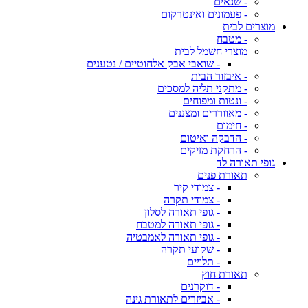
- שנאים
- פעמונים ואינטרקום
מוצרים לבית
- מטבח
מוצרי חשמל לבית
- שואבי אבק אלחוטיים / נטענים
- איבזור הבית
- מתקני תליה למסכים
- ונטות ומפוחים
- מאווררים ומצננים
- חימום
- הדבקה ואיטום
- הרחקת מזיקים
גופי תאורה לד
תאורת פנים
- צמודי קיר
- צמודי תקרה
- גופי תאורה לסלון
- גופי תאורה למטבח
- גופי תאורה לאמבטיה
- שקועי תקרה
- תלויים
תאורת חוץ
- דוקרנים
- אביזרים לתאורת גינה