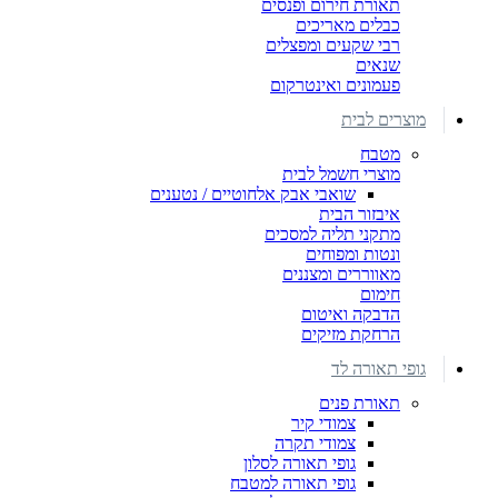
תאורת חירום ופנסים
כבלים מאריכים
רבי שקעים ומפצלים
שנאים
פעמונים ואינטרקום
מוצרים לבית
מטבח
מוצרי חשמל לבית
שואבי אבק אלחוטיים / נטענים
איבזור הבית
מתקני תליה למסכים
ונטות ומפוחים
מאווררים ומצננים
חימום
הדבקה ואיטום
הרחקת מזיקים
גופי תאורה לד
תאורת פנים
צמודי קיר
צמודי תקרה
גופי תאורה לסלון
גופי תאורה למטבח