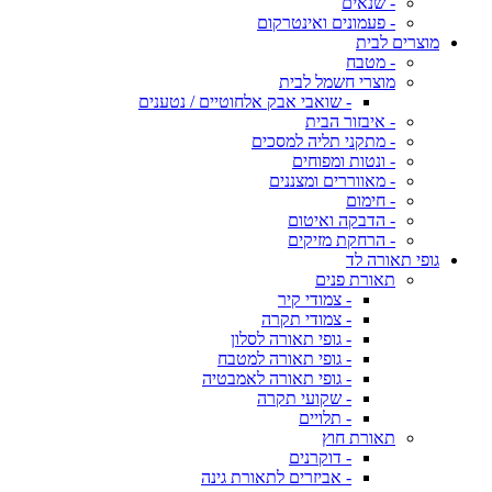
- שנאים
- פעמונים ואינטרקום
מוצרים לבית
- מטבח
מוצרי חשמל לבית
- שואבי אבק אלחוטיים / נטענים
- איבזור הבית
- מתקני תליה למסכים
- ונטות ומפוחים
- מאווררים ומצננים
- חימום
- הדבקה ואיטום
- הרחקת מזיקים
גופי תאורה לד
תאורת פנים
- צמודי קיר
- צמודי תקרה
- גופי תאורה לסלון
- גופי תאורה למטבח
- גופי תאורה לאמבטיה
- שקועי תקרה
- תלויים
תאורת חוץ
- דוקרנים
- אביזרים לתאורת גינה