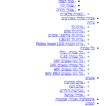
- פנסי הצפה
- צמודי קיר
- צמודי תקרה
- תאורה סולארית
אביזרי סלולר וגאדג'טים
נורות
- נורות לד
- נורות לד פחם
- נורות לד פיליפס / אוסרם
- נורות לד CRI 97
- נורות חכמות Philips Smart LED
כלי עבודה
- כלי עבודה - כללי
- כלי עבודה CAT
- כלי גינון נטענים 24V
- כלי עבודה נטענים 24V
- כלי גינון נטענים 48V
- כלי גינון נטענים 80V PRO
צבעים
- עולם המתכת
- עולם העץ
- מברשות ורולרים
- אביזרי צביעה
אינסטלציה ואביזרי אמבטיה
קמפינג