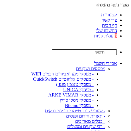
מוצר נוסף בהצלחה
קטגוריות
צרו קשר
דף הבית
החשבון שלי
0
עגלת קניות
אביזרי חשמל
מפסקים ושקעים
- מפסקי מגע ואביזרים חכמים WIFI
- מפסקים אלחוטיים QuickSwitch
- מפסקי טאצ' ( מגע )
- מפסקי UNICA
- מפסקי ARKE VIMAR
- מפסקי ניסקו סוויץ
- מפסקי Bticino
- שעוני שבת, טיימרים ומגני ברקים
- תאורת חירום ופנסים
- כבלים מאריכים
- רבי שקעים ומפצלים