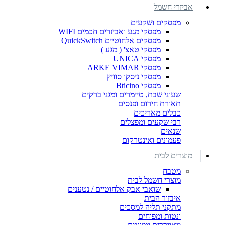
אביזרי חשמל
מפסקים ושקעים
מפסקי מגע ואביזרים חכמים WIFI
מפסקים אלחוטיים QuickSwitch
מפסקי טאצ' ( מגע )
מפסקי UNICA
מפסקי ARKE VIMAR
מפסקי ניסקו סוויץ
מפסקי Bticino
שעוני שבת, טיימרים ומגני ברקים
תאורת חירום ופנסים
כבלים מאריכים
רבי שקעים ומפצלים
שנאים
פעמונים ואינטרקום
מוצרים לבית
מטבח
מוצרי חשמל לבית
שואבי אבק אלחוטיים / נטענים
איבזור הבית
מתקני תליה למסכים
ונטות ומפוחים