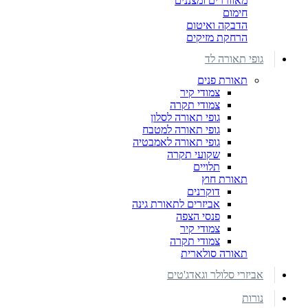
מאווררים ומצננים
חימום
הדבקה ואיטום
הרחקת מזיקים
גופי תאורה לד
תאורת פנים
צמודי קיר
צמודי תקרה
גופי תאורה לסלון
גופי תאורה למטבח
גופי תאורה לאמבטיה
שקועי תקרה
תלויים
תאורת חוץ
דוקרנים
אביזרים לתאורת גינה
פנסי הצפה
צמודי קיר
צמודי תקרה
תאורה סולארית
אביזרי סלולר וגאדג'טים
נורות