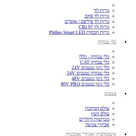
נורות לד
נורות לד פחם
נורות לד פיליפס / אוסרם
נורות לד CRI 97
נורות חכמות Philips Smart LED
כלי עבודה
כלי עבודה - כללי
כלי עבודה CAT
כלי גינון נטענים 24V
כלי עבודה נטענים 24V
כלי גינון נטענים 48V
כלי גינון נטענים 80V PRO
צבעים
עולם המתכת
עולם העץ
מברשות ורולרים
אביזרי צביעה
אינסטלציה ואביזרי אמבטיה