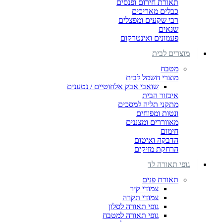
תאורת חירום ופנסים
כבלים מאריכים
רבי שקעים ומפצלים
שנאים
פעמונים ואינטרקום
מוצרים לבית
מטבח
מוצרי חשמל לבית
שואבי אבק אלחוטיים / נטענים
איבזור הבית
מתקני תליה למסכים
ונטות ומפוחים
מאווררים ומצננים
חימום
הדבקה ואיטום
הרחקת מזיקים
גופי תאורה לד
תאורת פנים
צמודי קיר
צמודי תקרה
גופי תאורה לסלון
גופי תאורה למטבח