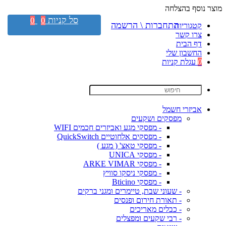
מוצר נוסף בהצלחה
סל קניות
0
0
התחברות \ הרשמה
קטגוריות
צרו קשר
דף הבית
החשבון שלי
0
עגלת קניות
אביזרי חשמל
מפסקים ושקעים
- מפסקי מגע ואביזרים חכמים WIFI
- מפסקים אלחוטיים QuickSwitch
- מפסקי טאצ' ( מגע )
- מפסקי UNICA
- מפסקי ARKE VIMAR
- מפסקי ניסקו סוויץ
- מפסקי Bticino
- שעוני שבת, טיימרים ומגני ברקים
- תאורת חירום ופנסים
- כבלים מאריכים
- רבי שקעים ומפצלים