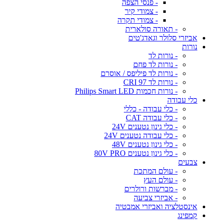
- פנסי הצפה
- צמודי קיר
- צמודי תקרה
- תאורה סולארית
אביזרי סלולר וגאדג'טים
נורות
- נורות לד
- נורות לד פחם
- נורות לד פיליפס / אוסרם
- נורות לד CRI 97
- נורות חכמות Philips Smart LED
כלי עבודה
- כלי עבודה - כללי
- כלי עבודה CAT
- כלי גינון נטענים 24V
- כלי עבודה נטענים 24V
- כלי גינון נטענים 48V
- כלי גינון נטענים 80V PRO
צבעים
- עולם המתכת
- עולם העץ
- מברשות ורולרים
- אביזרי צביעה
אינסטלציה ואביזרי אמבטיה
קמפינג