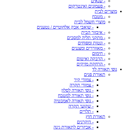
- שנאים
- פעמונים ואינטרקום
מוצרים לבית
- מטבח
מוצרי חשמל לבית
- שואבי אבק אלחוטיים / נטענים
- איבזור הבית
- מתקני תליה למסכים
- ונטות ומפוחים
- מאווררים ומצננים
- חימום
- הדבקה ואיטום
- הרחקת מזיקים
גופי תאורה לד
תאורת פנים
- צמודי קיר
- צמודי תקרה
- גופי תאורה לסלון
- גופי תאורה למטבח
- גופי תאורה לאמבטיה
- שקועי תקרה
- תלויים
תאורת חוץ
- דוקרנים
- אביזרים לתאורת גינה