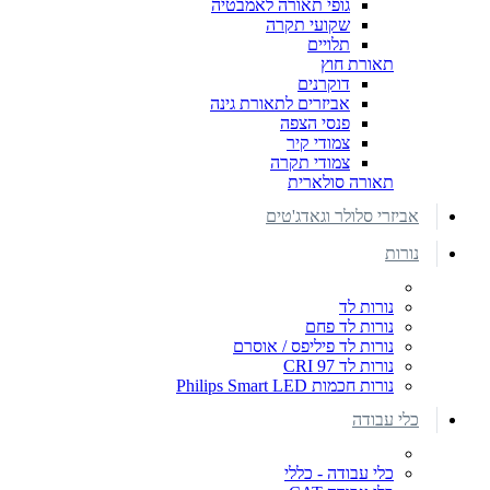
גופי תאורה לאמבטיה
שקועי תקרה
תלויים
תאורת חוץ
דוקרנים
אביזרים לתאורת גינה
פנסי הצפה
צמודי קיר
צמודי תקרה
תאורה סולארית
אביזרי סלולר וגאדג'טים
נורות
נורות לד
נורות לד פחם
נורות לד פיליפס / אוסרם
נורות לד CRI 97
נורות חכמות Philips Smart LED
כלי עבודה
כלי עבודה - כללי