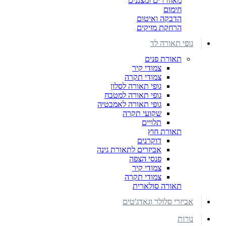
מאווררים ומצננים
חימום
הדבקה ואיטום
הרחקת מזיקים
גופי תאורה לד
תאורת פנים
צמודי קיר
צמודי תקרה
גופי תאורה לסלון
גופי תאורה למטבח
גופי תאורה לאמבטיה
שקועי תקרה
תלויים
תאורת חוץ
דוקרנים
אביזרים לתאורת גינה
פנסי הצפה
צמודי קיר
צמודי תקרה
תאורה סולארית
אביזרי סלולר וגאדג'טים
נורות