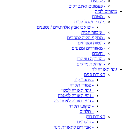
- שנאים
- פעמונים ואינטרקום
מוצרים לבית
- מטבח
מוצרי חשמל לבית
- שואבי אבק אלחוטיים / נטענים
- איבזור הבית
- מתקני תליה למסכים
- ונטות ומפוחים
- מאווררים ומצננים
- חימום
- הדבקה ואיטום
- הרחקת מזיקים
גופי תאורה לד
תאורת פנים
- צמודי קיר
- צמודי תקרה
- גופי תאורה לסלון
- גופי תאורה למטבח
- גופי תאורה לאמבטיה
- שקועי תקרה
- תלויים
תאורת חוץ
- דוקרנים
- אביזרים לתאורת גינה