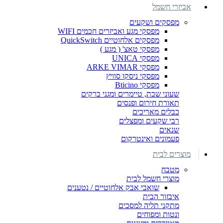
אביזרי חשמל
מפסקים ושקעים
מפסקי מגע ואביזרים חכמים WIFI
מפסקים אלחוטיים QuickSwitch
מפסקי טאצ' ( מגע )
מפסקי UNICA
מפסקי ARKE VIMAR
מפסקי ניסקו סוויץ
מפסקי Bticino
שעוני שבת, טיימרים ומגני ברקים
תאורת חירום ופנסים
כבלים מאריכים
רבי שקעים ומפצלים
שנאים
פעמונים ואינטרקום
מוצרים לבית
מטבח
מוצרי חשמל לבית
שואבי אבק אלחוטיים / נטענים
איבזור הבית
מתקני תליה למסכים
ונטות ומפוחים