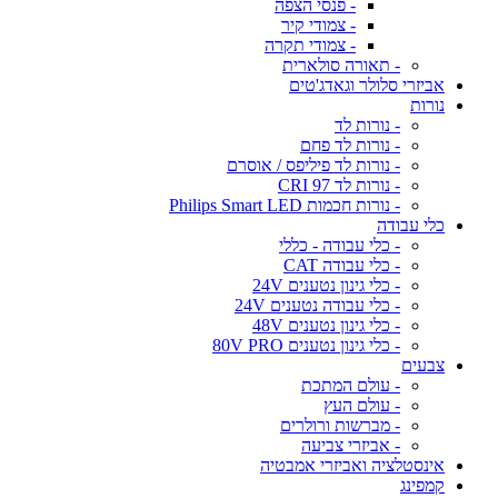
- פנסי הצפה
- צמודי קיר
- צמודי תקרה
- תאורה סולארית
אביזרי סלולר וגאדג'טים
נורות
- נורות לד
- נורות לד פחם
- נורות לד פיליפס / אוסרם
- נורות לד CRI 97
- נורות חכמות Philips Smart LED
כלי עבודה
- כלי עבודה - כללי
- כלי עבודה CAT
- כלי גינון נטענים 24V
- כלי עבודה נטענים 24V
- כלי גינון נטענים 48V
- כלי גינון נטענים 80V PRO
צבעים
- עולם המתכת
- עולם העץ
- מברשות ורולרים
- אביזרי צביעה
אינסטלציה ואביזרי אמבטיה
קמפינג