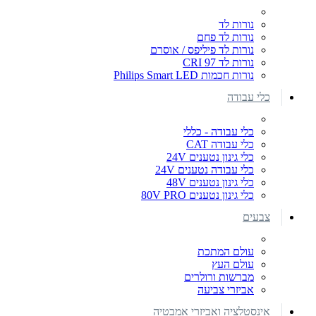
נורות לד
נורות לד פחם
נורות לד פיליפס / אוסרם
נורות לד CRI 97
נורות חכמות Philips Smart LED
כלי עבודה
כלי עבודה - כללי
כלי עבודה CAT
כלי גינון נטענים 24V
כלי עבודה נטענים 24V
כלי גינון נטענים 48V
כלי גינון נטענים 80V PRO
צבעים
עולם המתכת
עולם העץ
מברשות ורולרים
אביזרי צביעה
אינסטלציה ואביזרי אמבטיה