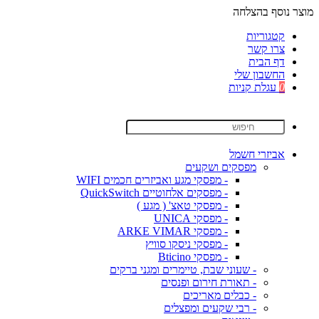
מוצר נוסף בהצלחה
קטגוריות
צרו קשר
דף הבית
החשבון שלי
0
עגלת קניות
אביזרי חשמל
מפסקים ושקעים
- מפסקי מגע ואביזרים חכמים WIFI
- מפסקים אלחוטיים QuickSwitch
- מפסקי טאצ' ( מגע )
- מפסקי UNICA
- מפסקי ARKE VIMAR
- מפסקי ניסקו סוויץ
- מפסקי Bticino
- שעוני שבת, טיימרים ומגני ברקים
- תאורת חירום ופנסים
- כבלים מאריכים
- רבי שקעים ומפצלים