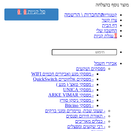
מוצר נוסף בהצלחה
סל קניות
0
0
התחברות \ הרשמה
קטגוריות
צרו קשר
דף הבית
החשבון שלי
0
עגלת קניות
אביזרי חשמל
מפסקים ושקעים
- מפסקי מגע ואביזרים חכמים WIFI
- מפסקים אלחוטיים QuickSwitch
- מפסקי טאצ' ( מגע )
- מפסקי UNICA
- מפסקי ARKE VIMAR
- מפסקי ניסקו סוויץ
- מפסקי Bticino
- שעוני שבת, טיימרים ומגני ברקים
- תאורת חירום ופנסים
- כבלים מאריכים
- רבי שקעים ומפצלים