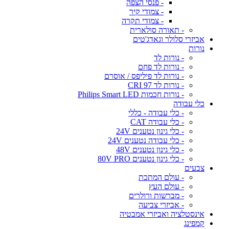
- פנסי הצפה
- צמודי קיר
- צמודי תקרה
- תאורה סולארית
אביזרי סלולר וגאדג'טים
נורות
- נורות לד
- נורות לד פחם
- נורות לד פיליפס / אוסרם
- נורות לד CRI 97
- נורות חכמות Philips Smart LED
כלי עבודה
- כלי עבודה - כללי
- כלי עבודה CAT
- כלי גינון נטענים 24V
- כלי עבודה נטענים 24V
- כלי גינון נטענים 48V
- כלי גינון נטענים 80V PRO
צבעים
- עולם המתכת
- עולם העץ
- מברשות ורולרים
- אביזרי צביעה
אינסטלציה ואביזרי אמבטיה
קמפינג