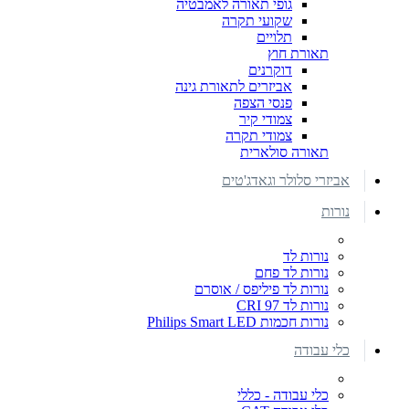
גופי תאורה לאמבטיה
שקועי תקרה
תלויים
תאורת חוץ
דוקרנים
אביזרים לתאורת גינה
פנסי הצפה
צמודי קיר
צמודי תקרה
תאורה סולארית
אביזרי סלולר וגאדג'טים
נורות
נורות לד
נורות לד פחם
נורות לד פיליפס / אוסרם
נורות לד CRI 97
נורות חכמות Philips Smart LED
כלי עבודה
כלי עבודה - כללי