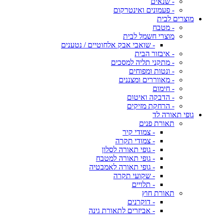
- שנאים
- פעמונים ואינטרקום
מוצרים לבית
- מטבח
מוצרי חשמל לבית
- שואבי אבק אלחוטיים / נטענים
- איבזור הבית
- מתקני תליה למסכים
- ונטות ומפוחים
- מאווררים ומצננים
- חימום
- הדבקה ואיטום
- הרחקת מזיקים
גופי תאורה לד
תאורת פנים
- צמודי קיר
- צמודי תקרה
- גופי תאורה לסלון
- גופי תאורה למטבח
- גופי תאורה לאמבטיה
- שקועי תקרה
- תלויים
תאורת חוץ
- דוקרנים
- אביזרים לתאורת גינה