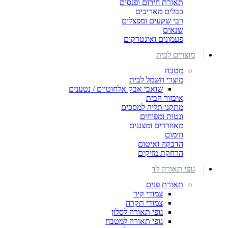
תאורת חירום ופנסים
כבלים מאריכים
רבי שקעים ומפצלים
שנאים
פעמונים ואינטרקום
מוצרים לבית
מטבח
מוצרי חשמל לבית
שואבי אבק אלחוטיים / נטענים
איבזור הבית
מתקני תליה למסכים
ונטות ומפוחים
מאווררים ומצננים
חימום
הדבקה ואיטום
הרחקת מזיקים
גופי תאורה לד
תאורת פנים
צמודי קיר
צמודי תקרה
גופי תאורה לסלון
גופי תאורה למטבח