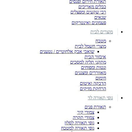
תאורת חירום ופנסים
כבלים מאריכים
רבי שקעים ומפצלים
שנאים
פעמונים ואינטרקום
מוצרים לבית
מטבח
מוצרי חשמל לבית
שואבי אבק אלחוטיים / נטענים
איבזור הבית
מתקני תליה למסכים
ונטות ומפוחים
מאווררים ומצננים
חימום
הדבקה ואיטום
הרחקת מזיקים
גופי תאורה לד
תאורת פנים
צמודי קיר
צמודי תקרה
גופי תאורה לסלון
גופי תאורה למטבח