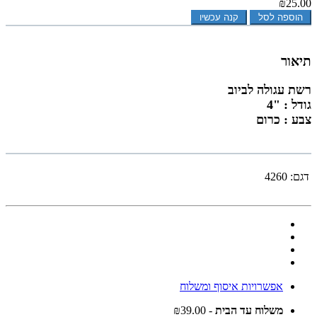
₪25.00
הוספה לסל
קנה עכשיו
תיאור
רשת עגולה לביוב
גודל : "4
צבע : כרום
דגם:
4260
אפשרויות איסוף ומשלוח
משלוח עד הבית
- ₪39.00