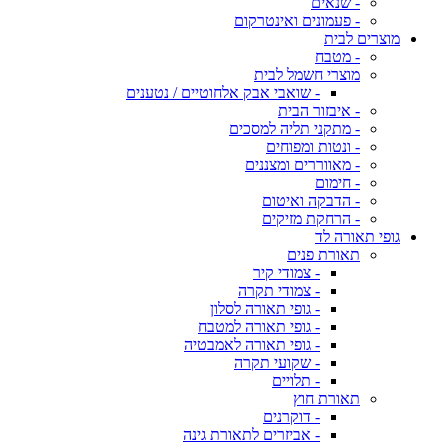
- שנאים
- פעמונים ואינטרקום
מוצרים לבית
- מטבח
מוצרי חשמל לבית
- שואבי אבק אלחוטיים / נטענים
- איבזור הבית
- מתקני תליה למסכים
- ונטות ומפוחים
- מאווררים ומצננים
- חימום
- הדבקה ואיטום
- הרחקת מזיקים
גופי תאורה לד
תאורת פנים
- צמודי קיר
- צמודי תקרה
- גופי תאורה לסלון
- גופי תאורה למטבח
- גופי תאורה לאמבטיה
- שקועי תקרה
- תלויים
תאורת חוץ
- דוקרנים
- אביזרים לתאורת גינה