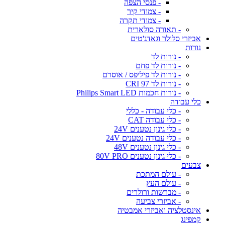
- פנסי הצפה
- צמודי קיר
- צמודי תקרה
- תאורה סולארית
אביזרי סלולר וגאדג'טים
נורות
- נורות לד
- נורות לד פחם
- נורות לד פיליפס / אוסרם
- נורות לד CRI 97
- נורות חכמות Philips Smart LED
כלי עבודה
- כלי עבודה - כללי
- כלי עבודה CAT
- כלי גינון נטענים 24V
- כלי עבודה נטענים 24V
- כלי גינון נטענים 48V
- כלי גינון נטענים 80V PRO
צבעים
- עולם המתכת
- עולם העץ
- מברשות ורולרים
- אביזרי צביעה
אינסטלציה ואביזרי אמבטיה
קמפינג