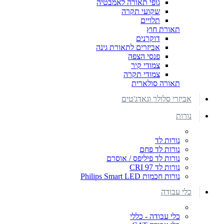
גופי תאורה לאמבטיה
שקועי תקרה
תלויים
תאורת חוץ
דוקרנים
אביזרים לתאורת גינה
פנסי הצפה
צמודי קיר
צמודי תקרה
תאורה סולארית
אביזרי סלולר וגאדג'טים
נורות
נורות לד
נורות לד פחם
נורות לד פיליפס / אוסרם
נורות לד CRI 97
נורות חכמות Philips Smart LED
כלי עבודה
כלי עבודה - כללי