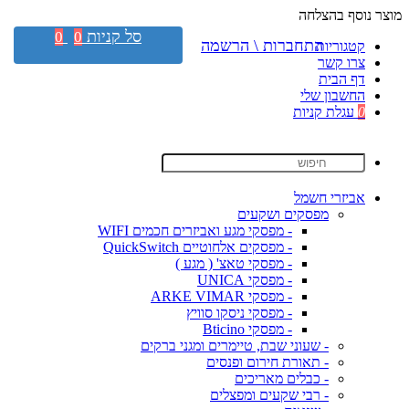
מוצר נוסף בהצלחה
סל קניות
0
0
התחברות \ הרשמה
קטגוריות
צרו קשר
דף הבית
החשבון שלי
0
עגלת קניות
אביזרי חשמל
מפסקים ושקעים
- מפסקי מגע ואביזרים חכמים WIFI
- מפסקים אלחוטיים QuickSwitch
- מפסקי טאצ' ( מגע )
- מפסקי UNICA
- מפסקי ARKE VIMAR
- מפסקי ניסקו סוויץ
- מפסקי Bticino
- שעוני שבת, טיימרים ומגני ברקים
- תאורת חירום ופנסים
- כבלים מאריכים
- רבי שקעים ומפצלים