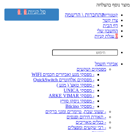
מוצר נוסף בהצלחה
סל קניות
0
0
התחברות \ הרשמה
קטגוריות
צרו קשר
דף הבית
החשבון שלי
0
עגלת קניות
אביזרי חשמל
מפסקים ושקעים
- מפסקי מגע ואביזרים חכמים WIFI
- מפסקים אלחוטיים QuickSwitch
- מפסקי טאצ' ( מגע )
- מפסקי UNICA
- מפסקי ARKE VIMAR
- מפסקי ניסקו סוויץ
- מפסקי Bticino
- שעוני שבת, טיימרים ומגני ברקים
- תאורת חירום ופנסים
- כבלים מאריכים
- רבי שקעים ומפצלים