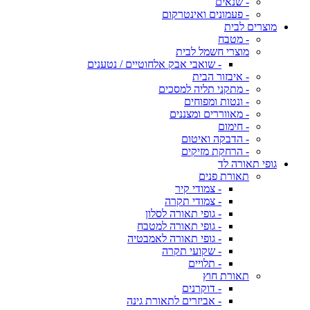
- שנאים
- פעמונים ואינטרקום
מוצרים לבית
- מטבח
מוצרי חשמל לבית
- שואבי אבק אלחוטיים / נטענים
- איבזור הבית
- מתקני תליה למסכים
- ונטות ומפוחים
- מאווררים ומצננים
- חימום
- הדבקה ואיטום
- הרחקת מזיקים
גופי תאורה לד
תאורת פנים
- צמודי קיר
- צמודי תקרה
- גופי תאורה לסלון
- גופי תאורה למטבח
- גופי תאורה לאמבטיה
- שקועי תקרה
- תלויים
תאורת חוץ
- דוקרנים
- אביזרים לתאורת גינה