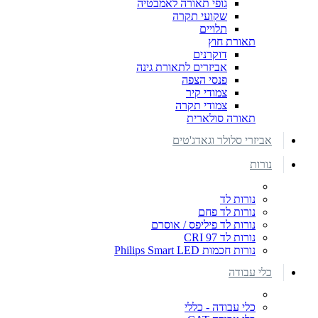
גופי תאורה לאמבטיה
שקועי תקרה
תלויים
תאורת חוץ
דוקרנים
אביזרים לתאורת גינה
פנסי הצפה
צמודי קיר
צמודי תקרה
תאורה סולארית
אביזרי סלולר וגאדג'טים
נורות
נורות לד
נורות לד פחם
נורות לד פיליפס / אוסרם
נורות לד CRI 97
נורות חכמות Philips Smart LED
כלי עבודה
כלי עבודה - כללי