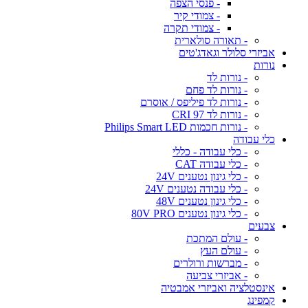
- פנסי הצפה
- צמודי קיר
- צמודי תקרה
- תאורה סולארית
אביזרי סלולר וגאדג'טים
נורות
- נורות לד
- נורות לד פחם
- נורות לד פיליפס / אוסרם
- נורות לד CRI 97
- נורות חכמות Philips Smart LED
כלי עבודה
- כלי עבודה - כללי
- כלי עבודה CAT
- כלי גינון נטענים 24V
- כלי עבודה נטענים 24V
- כלי גינון נטענים 48V
- כלי גינון נטענים 80V PRO
צבעים
- עולם המתכת
- עולם העץ
- מברשות ורולרים
- אביזרי צביעה
אינסטלציה ואביזרי אמבטיה
קמפינג