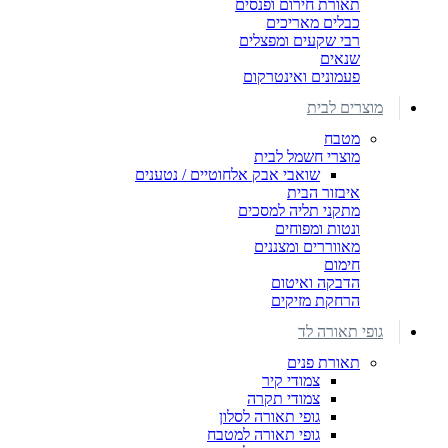
תאורת חירום ופנסים
כבלים מאריכים
רבי שקעים ומפצלים
שנאים
פעמונים ואינטרקום
מוצרים לבית
מטבח
מוצרי חשמל לבית
שואבי אבק אלחוטיים / נטענים
איבזור הבית
מתקני תליה למסכים
ונטות ומפוחים
מאווררים ומצננים
חימום
הדבקה ואיטום
הרחקת מזיקים
גופי תאורה לד
תאורת פנים
צמודי קיר
צמודי תקרה
גופי תאורה לסלון
גופי תאורה למטבח