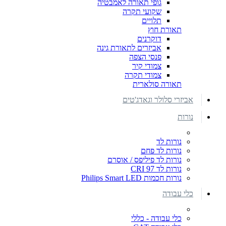
גופי תאורה לאמבטיה
שקועי תקרה
תלויים
תאורת חוץ
דוקרנים
אביזרים לתאורת גינה
פנסי הצפה
צמודי קיר
צמודי תקרה
תאורה סולארית
אביזרי סלולר וגאדג'טים
נורות
נורות לד
נורות לד פחם
נורות לד פיליפס / אוסרם
נורות לד CRI 97
נורות חכמות Philips Smart LED
כלי עבודה
כלי עבודה - כללי