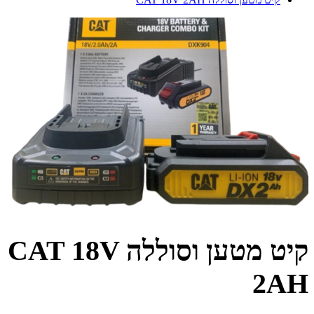
קיט מטען וסוללה CAT 18V
2AH