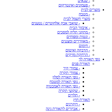
- שנאים
- פעמונים ואינטרקום
מוצרים לבית
- מטבח
מוצרי חשמל לבית
- שואבי אבק אלחוטיים / נטענים
- איבזור הבית
- מתקני תליה למסכים
- ונטות ומפוחים
- מאווררים ומצננים
- חימום
- הדבקה ואיטום
- הרחקת מזיקים
גופי תאורה לד
תאורת פנים
- צמודי קיר
- צמודי תקרה
- גופי תאורה לסלון
- גופי תאורה למטבח
- גופי תאורה לאמבטיה
- שקועי תקרה
- תלויים
תאורת חוץ
- דוקרנים
- אביזרים לתאורת גינה