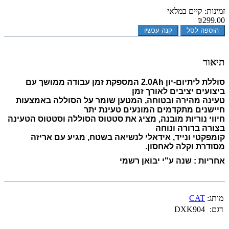
זמינות: קיים במלאי
₪299.00
הוספה לסל
קנה עכשיו
תיאור
סוללת ליתיום-יון 2.0Ah המספקת זמן עבודה ממושך עם
ביצועים יציבים לאורך זמן
טעינה מהירה ובטוחה, המטען שומר על הסוללה באמצעות
חיישנים מתקדמים המונעים טעינת יתר
חיווי נוריות מובנה, מציג את סטטוס הסוללה וסטטוס הטעינה
בצורה ברורה ונוחה
קומפקטי ונייד, אידאלי לנשיאה בשטח, מגיע עם אריזה
מסודרת וקלה לאחסון.
אחריות : שנה ע"י יבואן רשמי
מותג:
CAT
דגם:
DXK904