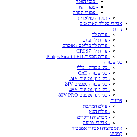
- פנסי הצפה
- צמודי קיר
- צמודי תקרה
- תאורה סולארית
אביזרי סלולר וגאדג'טים
נורות
- נורות לד
- נורות לד פחם
- נורות לד פיליפס / אוסרם
- נורות לד CRI 97
- נורות חכמות Philips Smart LED
כלי עבודה
- כלי עבודה - כללי
- כלי עבודה CAT
- כלי גינון נטענים 24V
- כלי עבודה נטענים 24V
- כלי גינון נטענים 48V
- כלי גינון נטענים 80V PRO
צבעים
- עולם המתכת
- עולם העץ
- מברשות ורולרים
- אביזרי צביעה
אינסטלציה ואביזרי אמבטיה
קמפינג