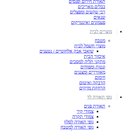
תאורת חירום ופנסים
כבלים מאריכים
רבי שקעים ומפצלים
שנאים
פעמונים ואינטרקום
מוצרים לבית
מטבח
מוצרי חשמל לבית
שואבי אבק אלחוטיים / נטענים
איבזור הבית
מתקני תליה למסכים
ונטות ומפוחים
מאווררים ומצננים
חימום
הדבקה ואיטום
הרחקת מזיקים
גופי תאורה לד
תאורת פנים
צמודי קיר
צמודי תקרה
גופי תאורה לסלון
גופי תאורה למטבח