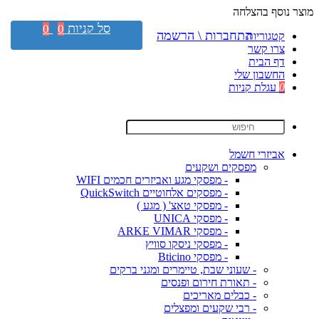
מוצר נוסף בהצלחה
סל קניות
0
0
התחברות \ הרשמה
קטגוריות
צרו קשר
דף הבית
החשבון שלי
0
עגלת קניות
אביזרי חשמל
מפסקים ושקעים
- מפסקי מגע ואביזרים חכמים WIFI
- מפסקים אלחוטיים QuickSwitch
- מפסקי טאצ' ( מגע )
- מפסקי UNICA
- מפסקי ARKE VIMAR
- מפסקי ניסקו סוויץ
- מפסקי Bticino
- שעוני שבת, טיימרים ומגני ברקים
- תאורת חירום ופנסים
- כבלים מאריכים
- רבי שקעים ומפצלים