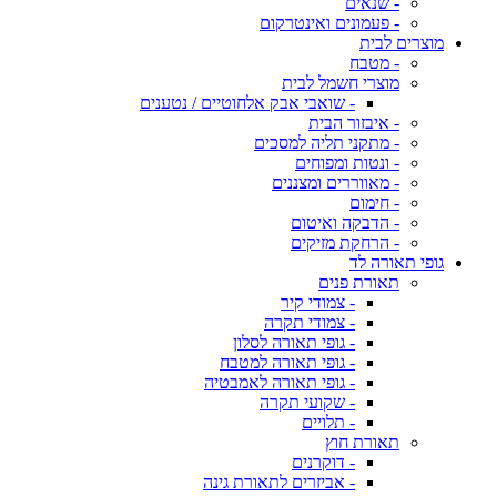
- שנאים
- פעמונים ואינטרקום
מוצרים לבית
- מטבח
מוצרי חשמל לבית
- שואבי אבק אלחוטיים / נטענים
- איבזור הבית
- מתקני תליה למסכים
- ונטות ומפוחים
- מאווררים ומצננים
- חימום
- הדבקה ואיטום
- הרחקת מזיקים
גופי תאורה לד
תאורת פנים
- צמודי קיר
- צמודי תקרה
- גופי תאורה לסלון
- גופי תאורה למטבח
- גופי תאורה לאמבטיה
- שקועי תקרה
- תלויים
תאורת חוץ
- דוקרנים
- אביזרים לתאורת גינה