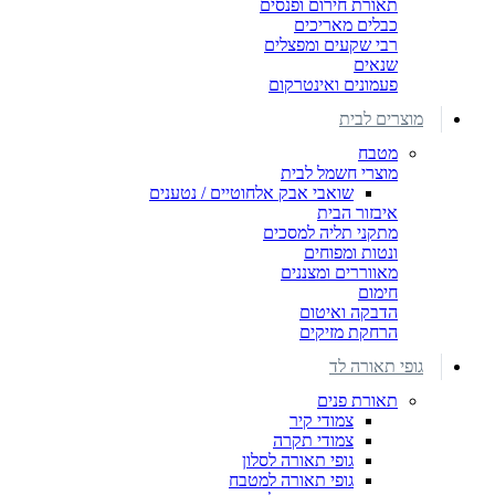
תאורת חירום ופנסים
כבלים מאריכים
רבי שקעים ומפצלים
שנאים
פעמונים ואינטרקום
מוצרים לבית
מטבח
מוצרי חשמל לבית
שואבי אבק אלחוטיים / נטענים
איבזור הבית
מתקני תליה למסכים
ונטות ומפוחים
מאווררים ומצננים
חימום
הדבקה ואיטום
הרחקת מזיקים
גופי תאורה לד
תאורת פנים
צמודי קיר
צמודי תקרה
גופי תאורה לסלון
גופי תאורה למטבח