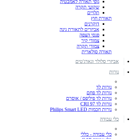
גופי תאורה לאמבטיה
שקועי תקרה
תלויים
תאורת חוץ
דוקרנים
אביזרים לתאורת גינה
פנסי הצפה
צמודי קיר
צמודי תקרה
תאורה סולארית
אביזרי סלולר וגאדג'טים
נורות
נורות לד
נורות לד פחם
נורות לד פיליפס / אוסרם
נורות לד CRI 97
נורות חכמות Philips Smart LED
כלי עבודה
כלי עבודה - כללי