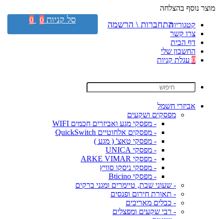
מוצר נוסף בהצלחה
סל קניות
0
0
התחברות \ הרשמה
קטגוריות
צרו קשר
דף הבית
החשבון שלי
0
עגלת קניות
אביזרי חשמל
מפסקים ושקעים
- מפסקי מגע ואביזרים חכמים WIFI
- מפסקים אלחוטיים QuickSwitch
- מפסקי טאצ' ( מגע )
- מפסקי UNICA
- מפסקי ARKE VIMAR
- מפסקי ניסקו סוויץ
- מפסקי Bticino
- שעוני שבת, טיימרים ומגני ברקים
- תאורת חירום ופנסים
- כבלים מאריכים
- רבי שקעים ומפצלים