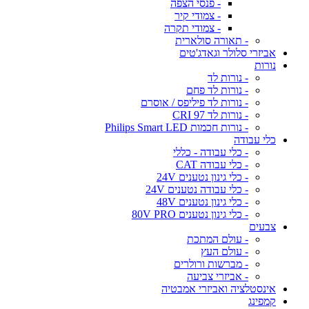
- פנסי הצפה
- צמודי קיר
- צמודי תקרה
- תאורה סולארית
אביזרי סלולר וגאדג'טים
נורות
- נורות לד
- נורות לד פחם
- נורות לד פיליפס / אוסרם
- נורות לד CRI 97
- נורות חכמות Philips Smart LED
כלי עבודה
- כלי עבודה - כללי
- כלי עבודה CAT
- כלי גינון נטענים 24V
- כלי עבודה נטענים 24V
- כלי גינון נטענים 48V
- כלי גינון נטענים 80V PRO
צבעים
- עולם המתכת
- עולם העץ
- מברשות ורולרים
- אביזרי צביעה
אינסטלציה ואביזרי אמבטיה
קמפינג