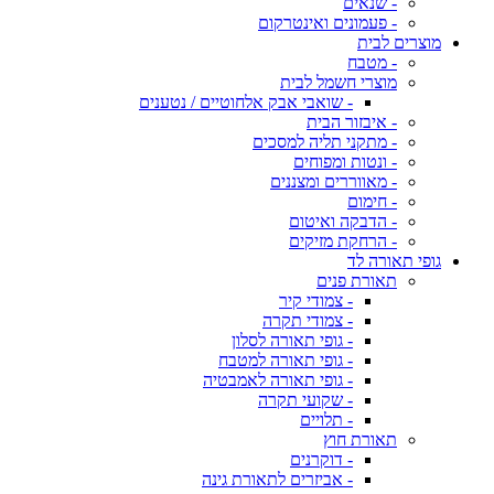
- שנאים
- פעמונים ואינטרקום
מוצרים לבית
- מטבח
מוצרי חשמל לבית
- שואבי אבק אלחוטיים / נטענים
- איבזור הבית
- מתקני תליה למסכים
- ונטות ומפוחים
- מאווררים ומצננים
- חימום
- הדבקה ואיטום
- הרחקת מזיקים
גופי תאורה לד
תאורת פנים
- צמודי קיר
- צמודי תקרה
- גופי תאורה לסלון
- גופי תאורה למטבח
- גופי תאורה לאמבטיה
- שקועי תקרה
- תלויים
תאורת חוץ
- דוקרנים
- אביזרים לתאורת גינה