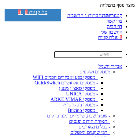
מוצר נוסף בהצלחה
סל קניות
0
0
התחברות \ הרשמה
קטגוריות
צרו קשר
דף הבית
החשבון שלי
0
עגלת קניות
אביזרי חשמל
מפסקים ושקעים
- מפסקי מגע ואביזרים חכמים WIFI
- מפסקים אלחוטיים QuickSwitch
- מפסקי טאצ' ( מגע )
- מפסקי UNICA
- מפסקי ARKE VIMAR
- מפסקי ניסקו סוויץ
- מפסקי Bticino
- שעוני שבת, טיימרים ומגני ברקים
- תאורת חירום ופנסים
- כבלים מאריכים
- רבי שקעים ומפצלים