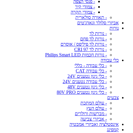
- פנסי הצפה
- צמודי קיר
- צמודי תקרה
- תאורה סולארית
אביזרי סלולר וגאדג'טים
נורות
- נורות לד
- נורות לד פחם
- נורות לד פיליפס / אוסרם
- נורות לד CRI 97
- נורות חכמות Philips Smart LED
כלי עבודה
- כלי עבודה - כללי
- כלי עבודה CAT
- כלי גינון נטענים 24V
- כלי עבודה נטענים 24V
- כלי גינון נטענים 48V
- כלי גינון נטענים 80V PRO
צבעים
- עולם המתכת
- עולם העץ
- מברשות ורולרים
- אביזרי צביעה
אינסטלציה ואביזרי אמבטיה
קמפינג