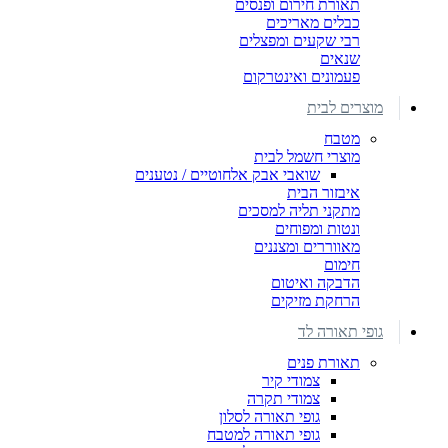
תאורת חירום ופנסים
כבלים מאריכים
רבי שקעים ומפצלים
שנאים
פעמונים ואינטרקום
מוצרים לבית
מטבח
מוצרי חשמל לבית
שואבי אבק אלחוטיים / נטענים
איבזור הבית
מתקני תליה למסכים
ונטות ומפוחים
מאווררים ומצננים
חימום
הדבקה ואיטום
הרחקת מזיקים
גופי תאורה לד
תאורת פנים
צמודי קיר
צמודי תקרה
גופי תאורה לסלון
גופי תאורה למטבח