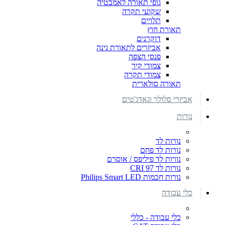
גופי תאורה לאמבטיה
שקועי תקרה
תלויים
תאורת חוץ
דוקרנים
אביזרים לתאורת גינה
פנסי הצפה
צמודי קיר
צמודי תקרה
תאורה סולארית
אביזרי סלולר וגאדג'טים
נורות
נורות לד
נורות לד פחם
נורות לד פיליפס / אוסרם
נורות לד CRI 97
נורות חכמות Philips Smart LED
כלי עבודה
כלי עבודה - כללי