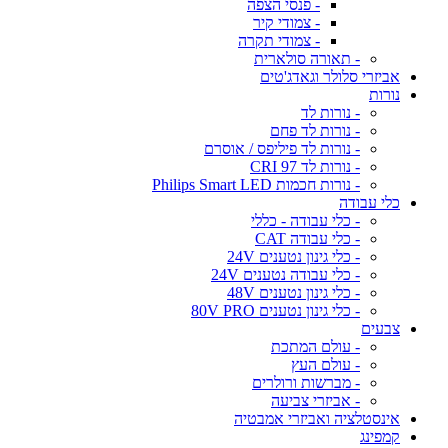
- פנסי הצפה
- צמודי קיר
- צמודי תקרה
- תאורה סולארית
אביזרי סלולר וגאדג'טים
נורות
- נורות לד
- נורות לד פחם
- נורות לד פיליפס / אוסרם
- נורות לד CRI 97
- נורות חכמות Philips Smart LED
כלי עבודה
- כלי עבודה - כללי
- כלי עבודה CAT
- כלי גינון נטענים 24V
- כלי עבודה נטענים 24V
- כלי גינון נטענים 48V
- כלי גינון נטענים 80V PRO
צבעים
- עולם המתכת
- עולם העץ
- מברשות ורולרים
- אביזרי צביעה
אינסטלציה ואביזרי אמבטיה
קמפינג