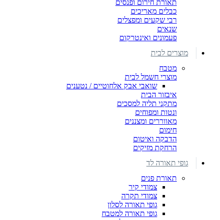
תאורת חירום ופנסים
כבלים מאריכים
רבי שקעים ומפצלים
שנאים
פעמונים ואינטרקום
מוצרים לבית
מטבח
מוצרי חשמל לבית
שואבי אבק אלחוטיים / נטענים
איבזור הבית
מתקני תליה למסכים
ונטות ומפוחים
מאווררים ומצננים
חימום
הדבקה ואיטום
הרחקת מזיקים
גופי תאורה לד
תאורת פנים
צמודי קיר
צמודי תקרה
גופי תאורה לסלון
גופי תאורה למטבח