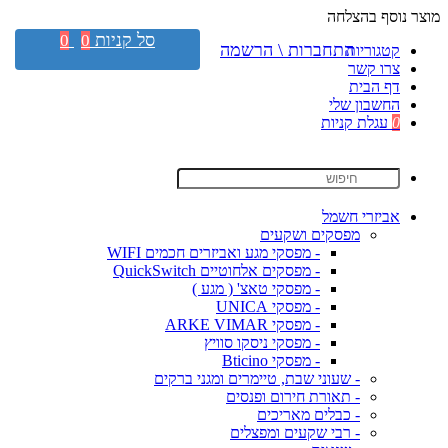
מוצר נוסף בהצלחה
סל קניות
0
0
התחברות \ הרשמה
קטגוריות
צרו קשר
דף הבית
החשבון שלי
0
עגלת קניות
אביזרי חשמל
מפסקים ושקעים
- מפסקי מגע ואביזרים חכמים WIFI
- מפסקים אלחוטיים QuickSwitch
- מפסקי טאצ' ( מגע )
- מפסקי UNICA
- מפסקי ARKE VIMAR
- מפסקי ניסקו סוויץ
- מפסקי Bticino
- שעוני שבת, טיימרים ומגני ברקים
- תאורת חירום ופנסים
- כבלים מאריכים
- רבי שקעים ומפצלים