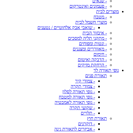
- שנאים
- פעמונים ואינטרקום
מוצרים לבית
- מטבח
מוצרי חשמל לבית
- שואבי אבק אלחוטיים / נטענים
- איבזור הבית
- מתקני תליה למסכים
- ונטות ומפוחים
- מאווררים ומצננים
- חימום
- הדבקה ואיטום
- הרחקת מזיקים
גופי תאורה לד
תאורת פנים
- צמודי קיר
- צמודי תקרה
- גופי תאורה לסלון
- גופי תאורה למטבח
- גופי תאורה לאמבטיה
- שקועי תקרה
- תלויים
תאורת חוץ
- דוקרנים
- אביזרים לתאורת גינה