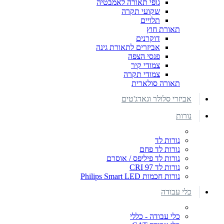
גופי תאורה לאמבטיה
שקועי תקרה
תלויים
תאורת חוץ
דוקרנים
אביזרים לתאורת גינה
פנסי הצפה
צמודי קיר
צמודי תקרה
תאורה סולארית
אביזרי סלולר וגאדג'טים
נורות
נורות לד
נורות לד פחם
נורות לד פיליפס / אוסרם
נורות לד CRI 97
נורות חכמות Philips Smart LED
כלי עבודה
כלי עבודה - כללי