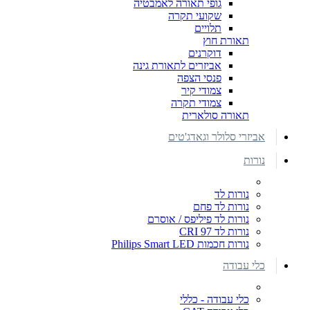
גופי תאורה לאמבטיה
שקועי תקרה
תלויים
תאורת חוץ
דוקרנים
אביזרים לתאורת גינה
פנסי הצפה
צמודי קיר
צמודי תקרה
תאורה סולארית
אביזרי סלולר וגאדג'טים
נורות
נורות לד
נורות לד פחם
נורות לד פיליפס / אוסרם
נורות לד CRI 97
נורות חכמות Philips Smart LED
כלי עבודה
כלי עבודה - כללי