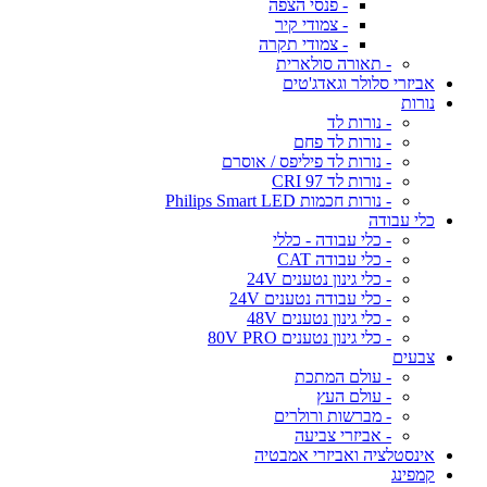
- פנסי הצפה
- צמודי קיר
- צמודי תקרה
- תאורה סולארית
אביזרי סלולר וגאדג'טים
נורות
- נורות לד
- נורות לד פחם
- נורות לד פיליפס / אוסרם
- נורות לד CRI 97
- נורות חכמות Philips Smart LED
כלי עבודה
- כלי עבודה - כללי
- כלי עבודה CAT
- כלי גינון נטענים 24V
- כלי עבודה נטענים 24V
- כלי גינון נטענים 48V
- כלי גינון נטענים 80V PRO
צבעים
- עולם המתכת
- עולם העץ
- מברשות ורולרים
- אביזרי צביעה
אינסטלציה ואביזרי אמבטיה
קמפינג