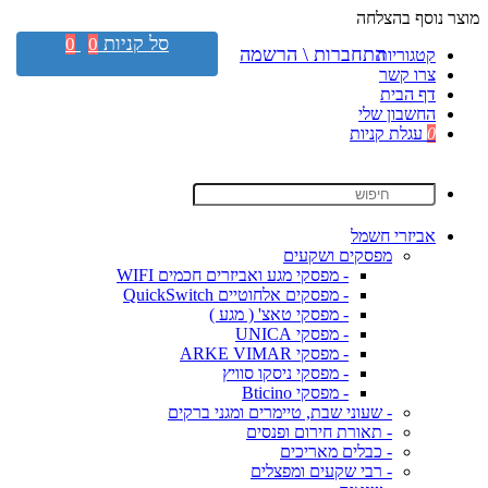
מוצר נוסף בהצלחה
סל קניות
0
0
התחברות \ הרשמה
קטגוריות
צרו קשר
דף הבית
החשבון שלי
0
עגלת קניות
אביזרי חשמל
מפסקים ושקעים
- מפסקי מגע ואביזרים חכמים WIFI
- מפסקים אלחוטיים QuickSwitch
- מפסקי טאצ' ( מגע )
- מפסקי UNICA
- מפסקי ARKE VIMAR
- מפסקי ניסקו סוויץ
- מפסקי Bticino
- שעוני שבת, טיימרים ומגני ברקים
- תאורת חירום ופנסים
- כבלים מאריכים
- רבי שקעים ומפצלים