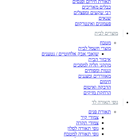
תאורת חירום ופנסים
כבלים מאריכים
רבי שקעים ומפצלים
שנאים
פעמונים ואינטרקום
מוצרים לבית
מטבח
מוצרי חשמל לבית
שואבי אבק אלחוטיים / נטענים
איבזור הבית
מתקני תליה למסכים
ונטות ומפוחים
מאווררים ומצננים
חימום
הדבקה ואיטום
הרחקת מזיקים
גופי תאורה לד
תאורת פנים
צמודי קיר
צמודי תקרה
גופי תאורה לסלון
גופי תאורה למטבח