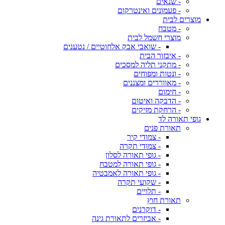
- שנאים
- פעמונים ואינטרקום
מוצרים לבית
- מטבח
מוצרי חשמל לבית
- שואבי אבק אלחוטיים / נטענים
- איבזור הבית
- מתקני תליה למסכים
- ונטות ומפוחים
- מאווררים ומצננים
- חימום
- הדבקה ואיטום
- הרחקת מזיקים
גופי תאורה לד
תאורת פנים
- צמודי קיר
- צמודי תקרה
- גופי תאורה לסלון
- גופי תאורה למטבח
- גופי תאורה לאמבטיה
- שקועי תקרה
- תלויים
תאורת חוץ
- דוקרנים
- אביזרים לתאורת גינה