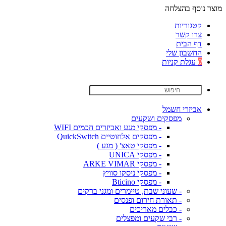
מוצר נוסף בהצלחה
קטגוריות
צרו קשר
דף הבית
החשבון שלי
0
עגלת קניות
אביזרי חשמל
מפסקים ושקעים
- מפסקי מגע ואביזרים חכמים WIFI
- מפסקים אלחוטיים QuickSwitch
- מפסקי טאצ' ( מגע )
- מפסקי UNICA
- מפסקי ARKE VIMAR
- מפסקי ניסקו סוויץ
- מפסקי Bticino
- שעוני שבת, טיימרים ומגני ברקים
- תאורת חירום ופנסים
- כבלים מאריכים
- רבי שקעים ומפצלים