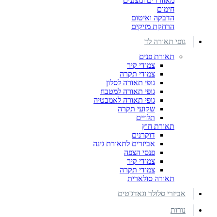
מאווררים ומצננים
חימום
הדבקה ואיטום
הרחקת מזיקים
גופי תאורה לד
תאורת פנים
צמודי קיר
צמודי תקרה
גופי תאורה לסלון
גופי תאורה למטבח
גופי תאורה לאמבטיה
שקועי תקרה
תלויים
תאורת חוץ
דוקרנים
אביזרים לתאורת גינה
פנסי הצפה
צמודי קיר
צמודי תקרה
תאורה סולארית
אביזרי סלולר וגאדג'טים
נורות