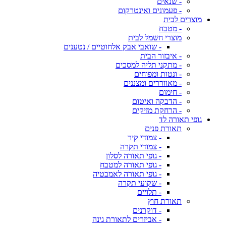
- שנאים
- פעמונים ואינטרקום
מוצרים לבית
- מטבח
מוצרי חשמל לבית
- שואבי אבק אלחוטיים / נטענים
- איבזור הבית
- מתקני תליה למסכים
- ונטות ומפוחים
- מאווררים ומצננים
- חימום
- הדבקה ואיטום
- הרחקת מזיקים
גופי תאורה לד
תאורת פנים
- צמודי קיר
- צמודי תקרה
- גופי תאורה לסלון
- גופי תאורה למטבח
- גופי תאורה לאמבטיה
- שקועי תקרה
- תלויים
תאורת חוץ
- דוקרנים
- אביזרים לתאורת גינה