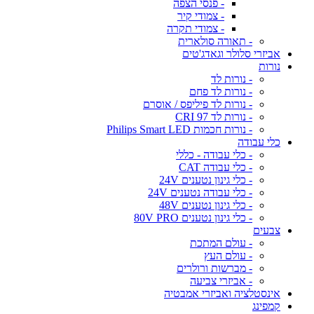
- פנסי הצפה
- צמודי קיר
- צמודי תקרה
- תאורה סולארית
אביזרי סלולר וגאדג'טים
נורות
- נורות לד
- נורות לד פחם
- נורות לד פיליפס / אוסרם
- נורות לד CRI 97
- נורות חכמות Philips Smart LED
כלי עבודה
- כלי עבודה - כללי
- כלי עבודה CAT
- כלי גינון נטענים 24V
- כלי עבודה נטענים 24V
- כלי גינון נטענים 48V
- כלי גינון נטענים 80V PRO
צבעים
- עולם המתכת
- עולם העץ
- מברשות ורולרים
- אביזרי צביעה
אינסטלציה ואביזרי אמבטיה
קמפינג