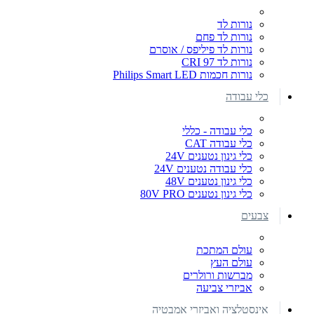
נורות לד
נורות לד פחם
נורות לד פיליפס / אוסרם
נורות לד CRI 97
נורות חכמות Philips Smart LED
כלי עבודה
כלי עבודה - כללי
כלי עבודה CAT
כלי גינון נטענים 24V
כלי עבודה נטענים 24V
כלי גינון נטענים 48V
כלי גינון נטענים 80V PRO
צבעים
עולם המתכת
עולם העץ
מברשות ורולרים
אביזרי צביעה
אינסטלציה ואביזרי אמבטיה