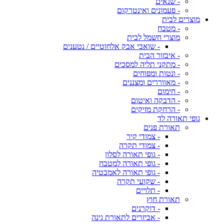
- שנאים
- פעמונים ואינטרקום
מוצרים לבית
- מטבח
מוצרי חשמל לבית
- שואבי אבק אלחוטיים / נטענים
- איבזור הבית
- מתקני תליה למסכים
- ונטות ומפוחים
- מאווררים ומצננים
- חימום
- הדבקה ואיטום
- הרחקת מזיקים
גופי תאורה לד
תאורת פנים
- צמודי קיר
- צמודי תקרה
- גופי תאורה לסלון
- גופי תאורה למטבח
- גופי תאורה לאמבטיה
- שקועי תקרה
- תלויים
תאורת חוץ
- דוקרנים
- אביזרים לתאורת גינה