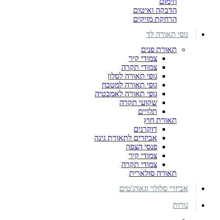
חימום
הדבקה ואיטום
הרחקת מזיקים
גופי תאורה לד
תאורת פנים
צמודי קיר
צמודי תקרה
גופי תאורה לסלון
גופי תאורה למטבח
גופי תאורה לאמבטיה
שקועי תקרה
תלויים
תאורת חוץ
דוקרנים
אביזרים לתאורת גינה
פנסי הצפה
צמודי קיר
צמודי תקרה
תאורה סולארית
אביזרי סלולר וגאדג'טים
נורות