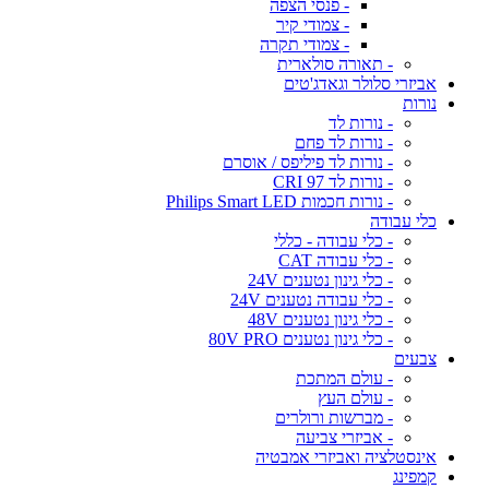
- פנסי הצפה
- צמודי קיר
- צמודי תקרה
- תאורה סולארית
אביזרי סלולר וגאדג'טים
נורות
- נורות לד
- נורות לד פחם
- נורות לד פיליפס / אוסרם
- נורות לד CRI 97
- נורות חכמות Philips Smart LED
כלי עבודה
- כלי עבודה - כללי
- כלי עבודה CAT
- כלי גינון נטענים 24V
- כלי עבודה נטענים 24V
- כלי גינון נטענים 48V
- כלי גינון נטענים 80V PRO
צבעים
- עולם המתכת
- עולם העץ
- מברשות ורולרים
- אביזרי צביעה
אינסטלציה ואביזרי אמבטיה
קמפינג