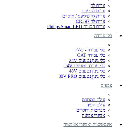
נורות לד
נורות לד פחם
נורות לד פיליפס / אוסרם
נורות לד CRI 97
נורות חכמות Philips Smart LED
כלי עבודה
כלי עבודה - כללי
כלי עבודה CAT
כלי גינון נטענים 24V
כלי עבודה נטענים 24V
כלי גינון נטענים 48V
כלי גינון נטענים 80V PRO
צבעים
עולם המתכת
עולם העץ
מברשות ורולרים
אביזרי צביעה
אינסטלציה ואביזרי אמבטיה