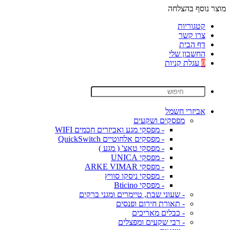
מוצר נוסף בהצלחה
קטגוריות
צרו קשר
דף הבית
החשבון שלי
0
עגלת קניות
אביזרי חשמל
מפסקים ושקעים
- מפסקי מגע ואביזרים חכמים WIFI
- מפסקים אלחוטיים QuickSwitch
- מפסקי טאצ' ( מגע )
- מפסקי UNICA
- מפסקי ARKE VIMAR
- מפסקי ניסקו סוויץ
- מפסקי Bticino
- שעוני שבת, טיימרים ומגני ברקים
- תאורת חירום ופנסים
- כבלים מאריכים
- רבי שקעים ומפצלים