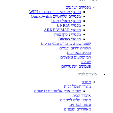
מפסקים ושקעים
מפסקי מגע ואביזרים חכמים WIFI
מפסקים אלחוטיים QuickSwitch
מפסקי טאצ' ( מגע )
מפסקי UNICA
מפסקי ARKE VIMAR
מפסקי ניסקו סוויץ
מפסקי Bticino
שעוני שבת, טיימרים ומגני ברקים
תאורת חירום ופנסים
כבלים מאריכים
רבי שקעים ומפצלים
שנאים
פעמונים ואינטרקום
מוצרים לבית
מטבח
מוצרי חשמל לבית
שואבי אבק אלחוטיים / נטענים
איבזור הבית
מתקני תליה למסכים
ונטות ומפוחים
מאווררים ומצננים