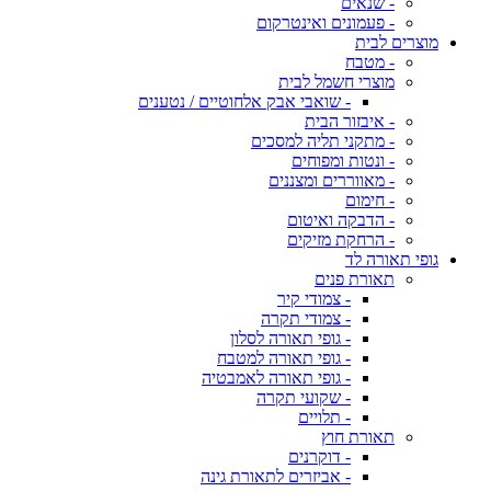
- שנאים
- פעמונים ואינטרקום
מוצרים לבית
- מטבח
מוצרי חשמל לבית
- שואבי אבק אלחוטיים / נטענים
- איבזור הבית
- מתקני תליה למסכים
- ונטות ומפוחים
- מאווררים ומצננים
- חימום
- הדבקה ואיטום
- הרחקת מזיקים
גופי תאורה לד
תאורת פנים
- צמודי קיר
- צמודי תקרה
- גופי תאורה לסלון
- גופי תאורה למטבח
- גופי תאורה לאמבטיה
- שקועי תקרה
- תלויים
תאורת חוץ
- דוקרנים
- אביזרים לתאורת גינה