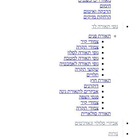
מאווררים ומצננים
חימום
הדבקה ואיטום
הרחקת מזיקים
גופי תאורה לד
תאורת פנים
צמודי קיר
צמודי תקרה
גופי תאורה לסלון
גופי תאורה למטבח
גופי תאורה לאמבטיה
שקועי תקרה
תלויים
תאורת חוץ
דוקרנים
אביזרים לתאורת גינה
פנסי הצפה
צמודי קיר
צמודי תקרה
תאורה סולארית
אביזרי סלולר וגאדג'טים
נורות