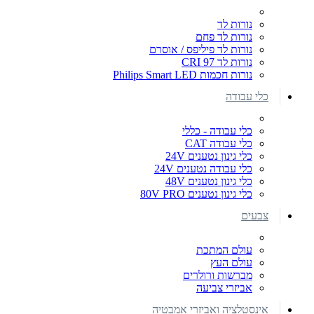
נורות לד
נורות לד פחם
נורות לד פיליפס / אוסרם
נורות לד CRI 97
נורות חכמות Philips Smart LED
כלי עבודה
כלי עבודה - כללי
כלי עבודה CAT
כלי גינון נטענים 24V
כלי עבודה נטענים 24V
כלי גינון נטענים 48V
כלי גינון נטענים 80V PRO
צבעים
עולם המתכת
עולם העץ
מברשות ורולרים
אביזרי צביעה
אינסטלציה ואביזרי אמבטיה