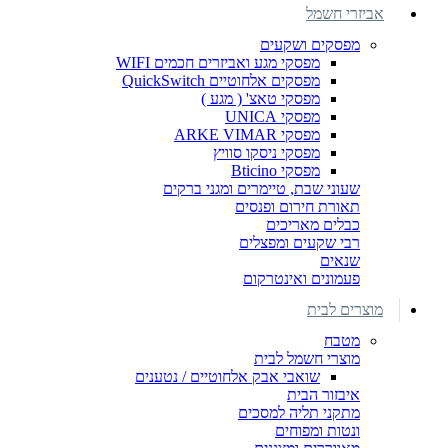
אביזרי חשמל
מפסקים ושקעים
מפסקי מגע ואביזרים חכמים WIFI
מפסקים אלחוטיים QuickSwitch
מפסקי טאצ' ( מגע )
מפסקי UNICA
מפסקי ARKE VIMAR
מפסקי ניסקו סוויץ
מפסקי Bticino
שעוני שבת, טיימרים ומגני ברקים
תאורת חירום ופנסים
כבלים מאריכים
רבי שקעים ומפצלים
שנאים
פעמונים ואינטרקום
מוצרים לבית
מטבח
מוצרי חשמל לבית
שואבי אבק אלחוטיים / נטענים
איבזור הבית
מתקני תליה למסכים
ונטות ומפוחים