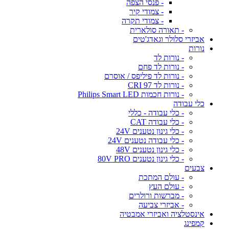
- פנסי הצפה
- צמודי קיר
- צמודי תקרה
- תאורה סולארית
אביזרי סלולר וגאדג'טים
נורות
- נורות לד
- נורות לד פחם
- נורות לד פיליפס / אוסרם
- נורות לד CRI 97
- נורות חכמות Philips Smart LED
כלי עבודה
- כלי עבודה - כללי
- כלי עבודה CAT
- כלי גינון נטענים 24V
- כלי עבודה נטענים 24V
- כלי גינון נטענים 48V
- כלי גינון נטענים 80V PRO
צבעים
- עולם המתכת
- עולם העץ
- מברשות ורולרים
- אביזרי צביעה
אינסטלציה ואביזרי אמבטיה
קמפינג