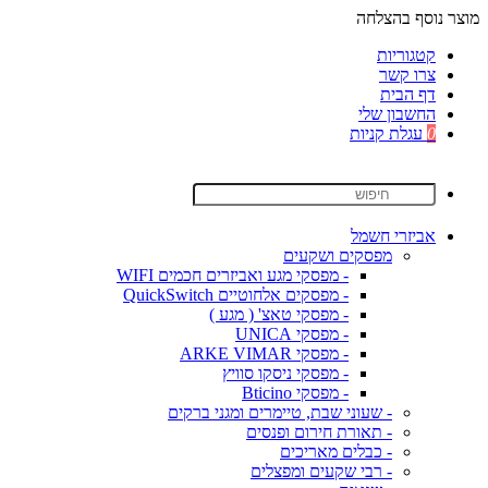
מוצר נוסף בהצלחה
קטגוריות
צרו קשר
דף הבית
החשבון שלי
0
עגלת קניות
אביזרי חשמל
מפסקים ושקעים
- מפסקי מגע ואביזרים חכמים WIFI
- מפסקים אלחוטיים QuickSwitch
- מפסקי טאצ' ( מגע )
- מפסקי UNICA
- מפסקי ARKE VIMAR
- מפסקי ניסקו סוויץ
- מפסקי Bticino
- שעוני שבת, טיימרים ומגני ברקים
- תאורת חירום ופנסים
- כבלים מאריכים
- רבי שקעים ומפצלים