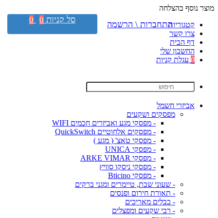
מוצר נוסף בהצלחה
סל קניות
0
0
התחברות \ הרשמה
קטגוריות
צרו קשר
דף הבית
החשבון שלי
0
עגלת קניות
אביזרי חשמל
מפסקים ושקעים
- מפסקי מגע ואביזרים חכמים WIFI
- מפסקים אלחוטיים QuickSwitch
- מפסקי טאצ' ( מגע )
- מפסקי UNICA
- מפסקי ARKE VIMAR
- מפסקי ניסקו סוויץ
- מפסקי Bticino
- שעוני שבת, טיימרים ומגני ברקים
- תאורת חירום ופנסים
- כבלים מאריכים
- רבי שקעים ומפצלים