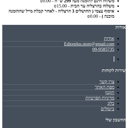
משלוח חינם להזמנה מעל 299 ש"ח
- ₪0.00
משלוח בהרצליה עד הבית
- ₪15.00
איסוף עצמי ( החושלים 3 הרצליה - לאחר קבלת מייל שההזמנה
מוכנה )
- ₪0.00
אודות
אודות
Ediorplus.store@gmail.com
09-9585735
שירות לקוחות
צרו קשר
מפת האתר
תקנון
מדיניות הפרטיות
בלוג
ביטולים
החשבון שלי