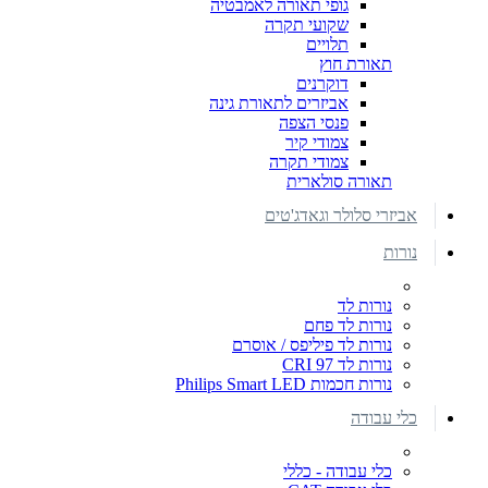
גופי תאורה לאמבטיה
שקועי תקרה
תלויים
תאורת חוץ
דוקרנים
אביזרים לתאורת גינה
פנסי הצפה
צמודי קיר
צמודי תקרה
תאורה סולארית
אביזרי סלולר וגאדג'טים
נורות
נורות לד
נורות לד פחם
נורות לד פיליפס / אוסרם
נורות לד CRI 97
נורות חכמות Philips Smart LED
כלי עבודה
כלי עבודה - כללי