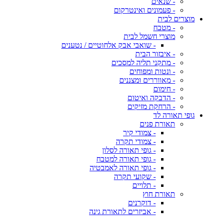
- שנאים
- פעמונים ואינטרקום
מוצרים לבית
- מטבח
מוצרי חשמל לבית
- שואבי אבק אלחוטיים / נטענים
- איבזור הבית
- מתקני תליה למסכים
- ונטות ומפוחים
- מאווררים ומצננים
- חימום
- הדבקה ואיטום
- הרחקת מזיקים
גופי תאורה לד
תאורת פנים
- צמודי קיר
- צמודי תקרה
- גופי תאורה לסלון
- גופי תאורה למטבח
- גופי תאורה לאמבטיה
- שקועי תקרה
- תלויים
תאורת חוץ
- דוקרנים
- אביזרים לתאורת גינה