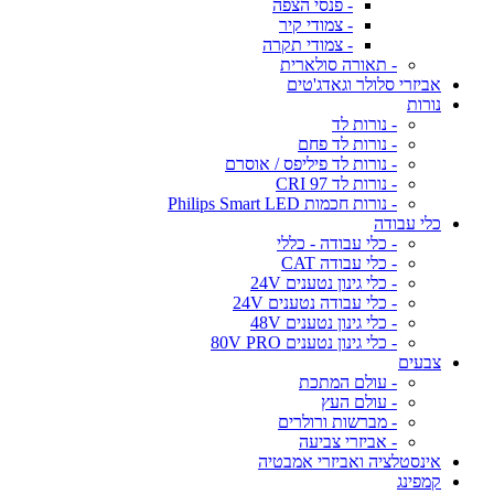
- פנסי הצפה
- צמודי קיר
- צמודי תקרה
- תאורה סולארית
אביזרי סלולר וגאדג'טים
נורות
- נורות לד
- נורות לד פחם
- נורות לד פיליפס / אוסרם
- נורות לד CRI 97
- נורות חכמות Philips Smart LED
כלי עבודה
- כלי עבודה - כללי
- כלי עבודה CAT
- כלי גינון נטענים 24V
- כלי עבודה נטענים 24V
- כלי גינון נטענים 48V
- כלי גינון נטענים 80V PRO
צבעים
- עולם המתכת
- עולם העץ
- מברשות ורולרים
- אביזרי צביעה
אינסטלציה ואביזרי אמבטיה
קמפינג