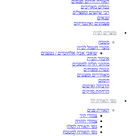
תאורת חירום ופנסים
כבלים מאריכים
רבי שקעים ומפצלים
שנאים
פעמונים ואינטרקום
מוצרים לבית
מטבח
מוצרי חשמל לבית
שואבי אבק אלחוטיים / נטענים
איבזור הבית
מתקני תליה למסכים
ונטות ומפוחים
מאווררים ומצננים
חימום
הדבקה ואיטום
הרחקת מזיקים
גופי תאורה לד
תאורת פנים
צמודי קיר
צמודי תקרה
גופי תאורה לסלון
גופי תאורה למטבח