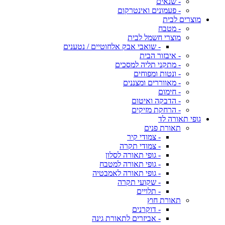
- שנאים
- פעמונים ואינטרקום
מוצרים לבית
- מטבח
מוצרי חשמל לבית
- שואבי אבק אלחוטיים / נטענים
- איבזור הבית
- מתקני תליה למסכים
- ונטות ומפוחים
- מאווררים ומצננים
- חימום
- הדבקה ואיטום
- הרחקת מזיקים
גופי תאורה לד
תאורת פנים
- צמודי קיר
- צמודי תקרה
- גופי תאורה לסלון
- גופי תאורה למטבח
- גופי תאורה לאמבטיה
- שקועי תקרה
- תלויים
תאורת חוץ
- דוקרנים
- אביזרים לתאורת גינה