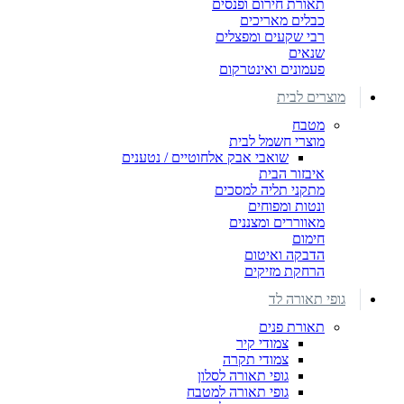
תאורת חירום ופנסים
כבלים מאריכים
רבי שקעים ומפצלים
שנאים
פעמונים ואינטרקום
מוצרים לבית
מטבח
מוצרי חשמל לבית
שואבי אבק אלחוטיים / נטענים
איבזור הבית
מתקני תליה למסכים
ונטות ומפוחים
מאווררים ומצננים
חימום
הדבקה ואיטום
הרחקת מזיקים
גופי תאורה לד
תאורת פנים
צמודי קיר
צמודי תקרה
גופי תאורה לסלון
גופי תאורה למטבח