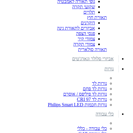
גופי תאורה לאמבטיה
שקועי תקרה
תלויים
תאורת חוץ
דוקרנים
אביזרים לתאורת גינה
פנסי הצפה
צמודי קיר
צמודי תקרה
תאורה סולארית
אביזרי סלולר וגאדג'טים
נורות
נורות לד
נורות לד פחם
נורות לד פיליפס / אוסרם
נורות לד CRI 97
נורות חכמות Philips Smart LED
כלי עבודה
כלי עבודה - כללי