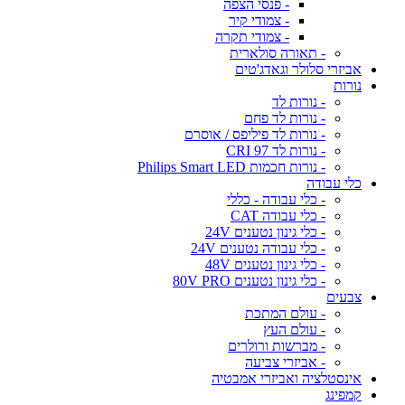
- פנסי הצפה
- צמודי קיר
- צמודי תקרה
- תאורה סולארית
אביזרי סלולר וגאדג'טים
נורות
- נורות לד
- נורות לד פחם
- נורות לד פיליפס / אוסרם
- נורות לד CRI 97
- נורות חכמות Philips Smart LED
כלי עבודה
- כלי עבודה - כללי
- כלי עבודה CAT
- כלי גינון נטענים 24V
- כלי עבודה נטענים 24V
- כלי גינון נטענים 48V
- כלי גינון נטענים 80V PRO
צבעים
- עולם המתכת
- עולם העץ
- מברשות ורולרים
- אביזרי צביעה
אינסטלציה ואביזרי אמבטיה
קמפינג