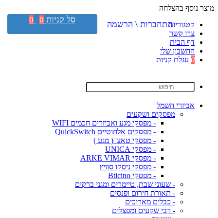
מוצר נוסף בהצלחה
סל קניות
0
0
התחברות \ הרשמה
קטגוריות
צרו קשר
דף הבית
החשבון שלי
0
עגלת קניות
אביזרי חשמל
מפסקים ושקעים
- מפסקי מגע ואביזרים חכמים WIFI
- מפסקים אלחוטיים QuickSwitch
- מפסקי טאצ' ( מגע )
- מפסקי UNICA
- מפסקי ARKE VIMAR
- מפסקי ניסקו סוויץ
- מפסקי Bticino
- שעוני שבת, טיימרים ומגני ברקים
- תאורת חירום ופנסים
- כבלים מאריכים
- רבי שקעים ומפצלים