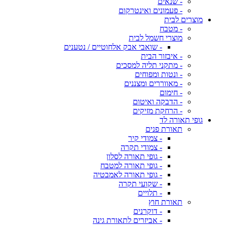
- שנאים
- פעמונים ואינטרקום
מוצרים לבית
- מטבח
מוצרי חשמל לבית
- שואבי אבק אלחוטיים / נטענים
- איבזור הבית
- מתקני תליה למסכים
- ונטות ומפוחים
- מאווררים ומצננים
- חימום
- הדבקה ואיטום
- הרחקת מזיקים
גופי תאורה לד
תאורת פנים
- צמודי קיר
- צמודי תקרה
- גופי תאורה לסלון
- גופי תאורה למטבח
- גופי תאורה לאמבטיה
- שקועי תקרה
- תלויים
תאורת חוץ
- דוקרנים
- אביזרים לתאורת גינה