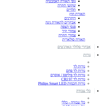
גופי תאורה לאמבטיה
שקועי תקרה
תלויים
תאורת חוץ
דוקרנים
אביזרים לתאורת גינה
פנסי הצפה
צמודי קיר
צמודי תקרה
תאורה סולארית
אביזרי סלולר וגאדג'טים
נורות
נורות לד
נורות לד פחם
נורות לד פיליפס / אוסרם
נורות לד CRI 97
נורות חכמות Philips Smart LED
כלי עבודה
כלי עבודה - כללי