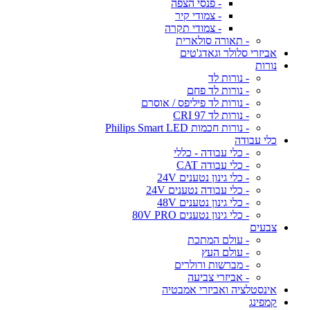
- פנסי הצפה
- צמודי קיר
- צמודי תקרה
- תאורה סולארית
אביזרי סלולר וגאדג'טים
נורות
- נורות לד
- נורות לד פחם
- נורות לד פיליפס / אוסרם
- נורות לד CRI 97
- נורות חכמות Philips Smart LED
כלי עבודה
- כלי עבודה - כללי
- כלי עבודה CAT
- כלי גינון נטענים 24V
- כלי עבודה נטענים 24V
- כלי גינון נטענים 48V
- כלי גינון נטענים 80V PRO
צבעים
- עולם המתכת
- עולם העץ
- מברשות ורולרים
- אביזרי צביעה
אינסטלציה ואביזרי אמבטיה
קמפינג