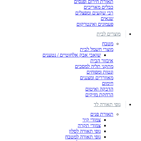
תאורת חירום ופנסים
כבלים מאריכים
רבי שקעים ומפצלים
שנאים
פעמונים ואינטרקום
מוצרים לבית
מטבח
מוצרי חשמל לבית
שואבי אבק אלחוטיים / נטענים
איבזור הבית
מתקני תליה למסכים
ונטות ומפוחים
מאווררים ומצננים
חימום
הדבקה ואיטום
הרחקת מזיקים
גופי תאורה לד
תאורת פנים
צמודי קיר
צמודי תקרה
גופי תאורה לסלון
גופי תאורה למטבח