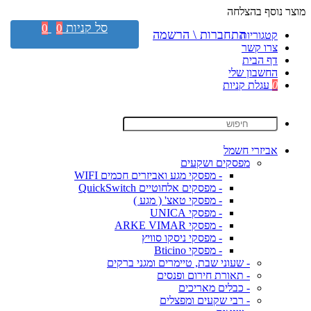
מוצר נוסף בהצלחה
סל קניות
0
0
התחברות \ הרשמה
קטגוריות
צרו קשר
דף הבית
החשבון שלי
0
עגלת קניות
אביזרי חשמל
מפסקים ושקעים
- מפסקי מגע ואביזרים חכמים WIFI
- מפסקים אלחוטיים QuickSwitch
- מפסקי טאצ' ( מגע )
- מפסקי UNICA
- מפסקי ARKE VIMAR
- מפסקי ניסקו סוויץ
- מפסקי Bticino
- שעוני שבת, טיימרים ומגני ברקים
- תאורת חירום ופנסים
- כבלים מאריכים
- רבי שקעים ומפצלים