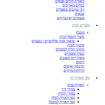
תאורת חירום ופנסים
כבלים מאריכים
רבי שקעים ומפצלים
שנאים
פעמונים ואינטרקום
מוצרים לבית
מטבח
מוצרי חשמל לבית
שואבי אבק אלחוטיים / נטענים
איבזור הבית
מתקני תליה למסכים
ונטות ומפוחים
מאווררים ומצננים
חימום
הדבקה ואיטום
הרחקת מזיקים
גופי תאורה לד
תאורת פנים
צמודי קיר
צמודי תקרה
גופי תאורה לסלון
גופי תאורה למטבח