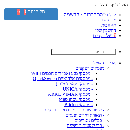
מוצר נוסף בהצלחה
סל קניות
0
0
התחברות \ הרשמה
קטגוריות
צרו קשר
דף הבית
החשבון שלי
0
עגלת קניות
אביזרי חשמל
מפסקים ושקעים
- מפסקי מגע ואביזרים חכמים WIFI
- מפסקים אלחוטיים QuickSwitch
- מפסקי טאצ' ( מגע )
- מפסקי UNICA
- מפסקי ARKE VIMAR
- מפסקי ניסקו סוויץ
- מפסקי Bticino
- שעוני שבת, טיימרים ומגני ברקים
- תאורת חירום ופנסים
- כבלים מאריכים
- רבי שקעים ומפצלים