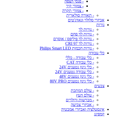
- פנסי הצפה
- צמודי קיר
- צמודי תקרה
- תאורה סולארית
אביזרי סלולר וגאדג'טים
נורות
- נורות לד
- נורות לד פחם
- נורות לד פיליפס / אוסרם
- נורות לד CRI 97
- נורות חכמות Philips Smart LED
כלי עבודה
- כלי עבודה - כללי
- כלי עבודה CAT
- כלי גינון נטענים 24V
- כלי עבודה נטענים 24V
- כלי גינון נטענים 48V
- כלי גינון נטענים 80V PRO
צבעים
- עולם המתכת
- עולם העץ
- מברשות ורולרים
- אביזרי צביעה
אינסטלציה ואביזרי אמבטיה
קמפינג