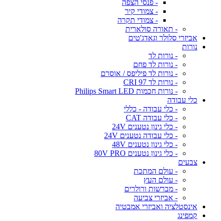
- פנסי הצפה
- צמודי קיר
- צמודי תקרה
- תאורה סולארית
אביזרי סלולר וגאדג'טים
נורות
- נורות לד
- נורות לד פחם
- נורות לד פיליפס / אוסרם
- נורות לד CRI 97
- נורות חכמות Philips Smart LED
כלי עבודה
- כלי עבודה - כללי
- כלי עבודה CAT
- כלי גינון נטענים 24V
- כלי עבודה נטענים 24V
- כלי גינון נטענים 48V
- כלי גינון נטענים 80V PRO
צבעים
- עולם המתכת
- עולם העץ
- מברשות ורולרים
- אביזרי צביעה
אינסטלציה ואביזרי אמבטיה
קמפינג