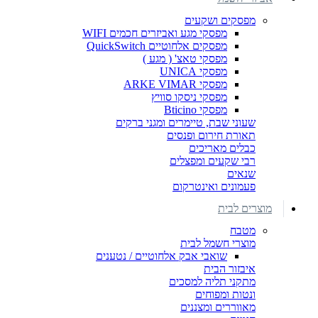
מפסקים ושקעים
מפסקי מגע ואביזרים חכמים WIFI
מפסקים אלחוטיים QuickSwitch
מפסקי טאצ' ( מגע )
מפסקי UNICA
מפסקי ARKE VIMAR
מפסקי ניסקו סוויץ
מפסקי Bticino
שעוני שבת, טיימרים ומגני ברקים
תאורת חירום ופנסים
כבלים מאריכים
רבי שקעים ומפצלים
שנאים
פעמונים ואינטרקום
מוצרים לבית
מטבח
מוצרי חשמל לבית
שואבי אבק אלחוטיים / נטענים
איבזור הבית
מתקני תליה למסכים
ונטות ומפוחים
מאווררים ומצננים