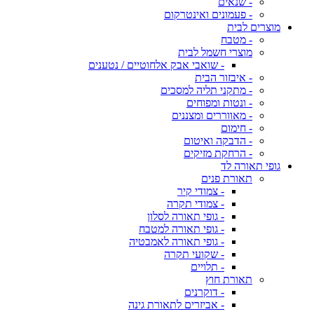
- שנאים
- פעמונים ואינטרקום
מוצרים לבית
- מטבח
מוצרי חשמל לבית
- שואבי אבק אלחוטיים / נטענים
- איבזור הבית
- מתקני תליה למסכים
- ונטות ומפוחים
- מאווררים ומצננים
- חימום
- הדבקה ואיטום
- הרחקת מזיקים
גופי תאורה לד
תאורת פנים
- צמודי קיר
- צמודי תקרה
- גופי תאורה לסלון
- גופי תאורה למטבח
- גופי תאורה לאמבטיה
- שקועי תקרה
- תלויים
תאורת חוץ
- דוקרנים
- אביזרים לתאורת גינה