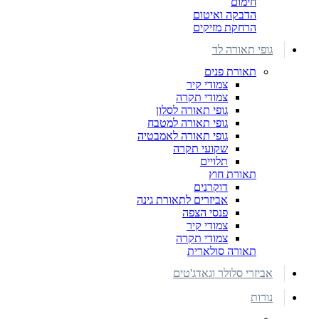
חימום
הדבקה ואיטום
הרחקת מזיקים
גופי תאורה לד
תאורת פנים
צמודי קיר
צמודי תקרה
גופי תאורה לסלון
גופי תאורה למטבח
גופי תאורה לאמבטיה
שקועי תקרה
תלויים
תאורת חוץ
דוקרנים
אביזרים לתאורת גינה
פנסי הצפה
צמודי קיר
צמודי תקרה
תאורה סולארית
אביזרי סלולר וגאדג'טים
נורות