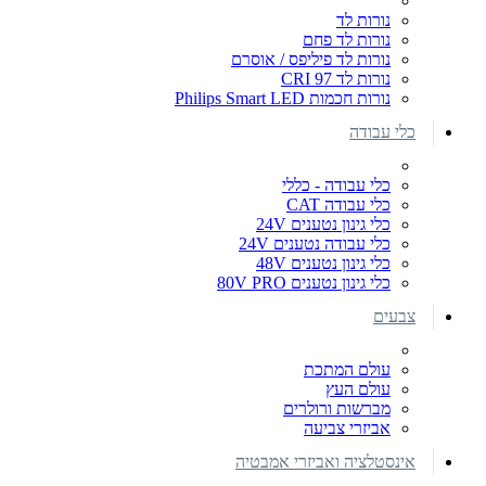
נורות לד
נורות לד פחם
נורות לד פיליפס / אוסרם
נורות לד CRI 97
נורות חכמות Philips Smart LED
כלי עבודה
כלי עבודה - כללי
כלי עבודה CAT
כלי גינון נטענים 24V
כלי עבודה נטענים 24V
כלי גינון נטענים 48V
כלי גינון נטענים 80V PRO
צבעים
עולם המתכת
עולם העץ
מברשות ורולרים
אביזרי צביעה
אינסטלציה ואביזרי אמבטיה