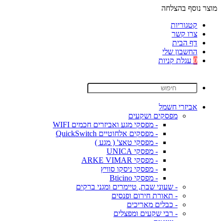
מוצר נוסף בהצלחה
קטגוריות
צרו קשר
דף הבית
החשבון שלי
0
עגלת קניות
אביזרי חשמל
מפסקים ושקעים
- מפסקי מגע ואביזרים חכמים WIFI
- מפסקים אלחוטיים QuickSwitch
- מפסקי טאצ' ( מגע )
- מפסקי UNICA
- מפסקי ARKE VIMAR
- מפסקי ניסקו סוויץ
- מפסקי Bticino
- שעוני שבת, טיימרים ומגני ברקים
- תאורת חירום ופנסים
- כבלים מאריכים
- רבי שקעים ומפצלים