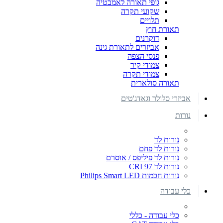
גופי תאורה לאמבטיה
שקועי תקרה
תלויים
תאורת חוץ
דוקרנים
אביזרים לתאורת גינה
פנסי הצפה
צמודי קיר
צמודי תקרה
תאורה סולארית
אביזרי סלולר וגאדג'טים
נורות
נורות לד
נורות לד פחם
נורות לד פיליפס / אוסרם
נורות לד CRI 97
נורות חכמות Philips Smart LED
כלי עבודה
כלי עבודה - כללי