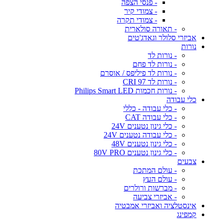
- פנסי הצפה
- צמודי קיר
- צמודי תקרה
- תאורה סולארית
אביזרי סלולר וגאדג'טים
נורות
- נורות לד
- נורות לד פחם
- נורות לד פיליפס / אוסרם
- נורות לד CRI 97
- נורות חכמות Philips Smart LED
כלי עבודה
- כלי עבודה - כללי
- כלי עבודה CAT
- כלי גינון נטענים 24V
- כלי עבודה נטענים 24V
- כלי גינון נטענים 48V
- כלי גינון נטענים 80V PRO
צבעים
- עולם המתכת
- עולם העץ
- מברשות ורולרים
- אביזרי צביעה
אינסטלציה ואביזרי אמבטיה
קמפינג