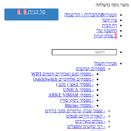
מוצר נוסף בהצלחה
סל קניות
0
0
התחברות \ הרשמה
קטגוריות
צרו קשר
דף הבית
החשבון שלי
0
עגלת קניות
אביזרי חשמל
מפסקים ושקעים
- מפסקי מגע ואביזרים חכמים WIFI
- מפסקים אלחוטיים QuickSwitch
- מפסקי טאצ' ( מגע )
- מפסקי UNICA
- מפסקי ARKE VIMAR
- מפסקי ניסקו סוויץ
- מפסקי Bticino
- שעוני שבת, טיימרים ומגני ברקים
- תאורת חירום ופנסים
- כבלים מאריכים
- רבי שקעים ומפצלים