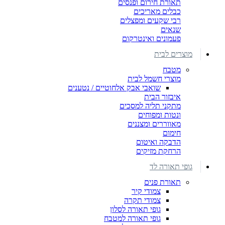
תאורת חירום ופנסים
כבלים מאריכים
רבי שקעים ומפצלים
שנאים
פעמונים ואינטרקום
מוצרים לבית
מטבח
מוצרי חשמל לבית
שואבי אבק אלחוטיים / נטענים
איבזור הבית
מתקני תליה למסכים
ונטות ומפוחים
מאווררים ומצננים
חימום
הדבקה ואיטום
הרחקת מזיקים
גופי תאורה לד
תאורת פנים
צמודי קיר
צמודי תקרה
גופי תאורה לסלון
גופי תאורה למטבח