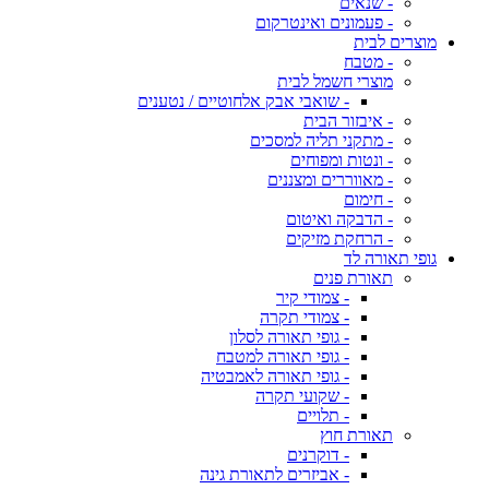
- שנאים
- פעמונים ואינטרקום
מוצרים לבית
- מטבח
מוצרי חשמל לבית
- שואבי אבק אלחוטיים / נטענים
- איבזור הבית
- מתקני תליה למסכים
- ונטות ומפוחים
- מאווררים ומצננים
- חימום
- הדבקה ואיטום
- הרחקת מזיקים
גופי תאורה לד
תאורת פנים
- צמודי קיר
- צמודי תקרה
- גופי תאורה לסלון
- גופי תאורה למטבח
- גופי תאורה לאמבטיה
- שקועי תקרה
- תלויים
תאורת חוץ
- דוקרנים
- אביזרים לתאורת גינה