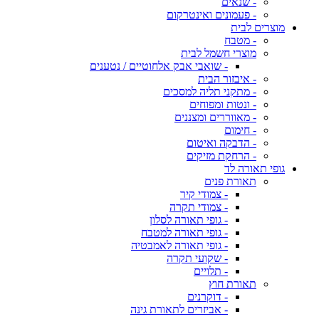
- שנאים
- פעמונים ואינטרקום
מוצרים לבית
- מטבח
מוצרי חשמל לבית
- שואבי אבק אלחוטיים / נטענים
- איבזור הבית
- מתקני תליה למסכים
- ונטות ומפוחים
- מאווררים ומצננים
- חימום
- הדבקה ואיטום
- הרחקת מזיקים
גופי תאורה לד
תאורת פנים
- צמודי קיר
- צמודי תקרה
- גופי תאורה לסלון
- גופי תאורה למטבח
- גופי תאורה לאמבטיה
- שקועי תקרה
- תלויים
תאורת חוץ
- דוקרנים
- אביזרים לתאורת גינה