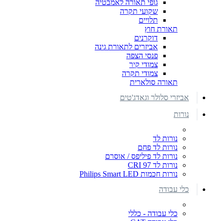
גופי תאורה לאמבטיה
שקועי תקרה
תלויים
תאורת חוץ
דוקרנים
אביזרים לתאורת גינה
פנסי הצפה
צמודי קיר
צמודי תקרה
תאורה סולארית
אביזרי סלולר וגאדג'טים
נורות
נורות לד
נורות לד פחם
נורות לד פיליפס / אוסרם
נורות לד CRI 97
נורות חכמות Philips Smart LED
כלי עבודה
כלי עבודה - כללי