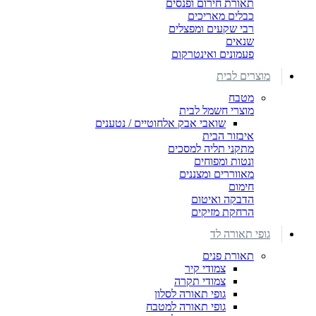
תאורת חירום ופנסים
כבלים מאריכים
רבי שקעים ומפצלים
שנאים
פעמונים ואינטרקום
מוצרים לבית
מטבח
מוצרי חשמל לבית
שואבי אבק אלחוטיים / נטענים
איבזור הבית
מתקני תליה למסכים
ונטות ומפוחים
מאווררים ומצננים
חימום
הדבקה ואיטום
הרחקת מזיקים
גופי תאורה לד
תאורת פנים
צמודי קיר
צמודי תקרה
גופי תאורה לסלון
גופי תאורה למטבח