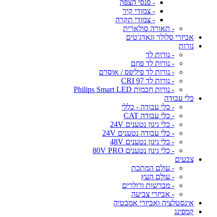
- פנסי הצפה
- צמודי קיר
- צמודי תקרה
- תאורה סולארית
אביזרי סלולר וגאדג'טים
נורות
- נורות לד
- נורות לד פחם
- נורות לד פיליפס / אוסרם
- נורות לד CRI 97
- נורות חכמות Philips Smart LED
כלי עבודה
- כלי עבודה - כללי
- כלי עבודה CAT
- כלי גינון נטענים 24V
- כלי עבודה נטענים 24V
- כלי גינון נטענים 48V
- כלי גינון נטענים 80V PRO
צבעים
- עולם המתכת
- עולם העץ
- מברשות ורולרים
- אביזרי צביעה
אינסטלציה ואביזרי אמבטיה
קמפינג