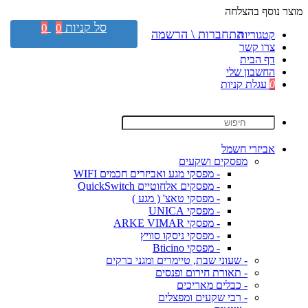
מוצר נוסף בהצלחה
סל קניות
0
0
התחברות \ הרשמה
קטגוריות
צרו קשר
דף הבית
החשבון שלי
0
עגלת קניות
אביזרי חשמל
מפסקים ושקעים
- מפסקי מגע ואביזרים חכמים WIFI
- מפסקים אלחוטיים QuickSwitch
- מפסקי טאצ' ( מגע )
- מפסקי UNICA
- מפסקי ARKE VIMAR
- מפסקי ניסקו סוויץ
- מפסקי Bticino
- שעוני שבת, טיימרים ומגני ברקים
- תאורת חירום ופנסים
- כבלים מאריכים
- רבי שקעים ומפצלים