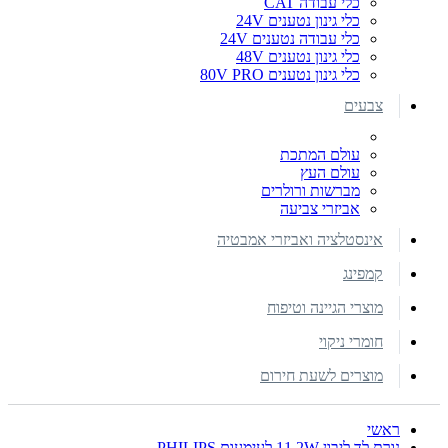
כלי עבודה CAT
כלי גינון נטענים 24V
כלי עבודה נטענים 24V
כלי גינון נטענים 48V
כלי גינון נטענים 80V PRO
צבעים
עולם המתכת
עולם העץ
מברשות ורולרים
אביזרי צביעה
אינסטלציה ואביזרי אמבטיה
קמפינג
מוצרי הגיינה וטיפוח
חומרי ניקוי
מוצרים לשעת חירום
ראשי
נורת לד ליבון 11.2W לעימעום PHILIPS