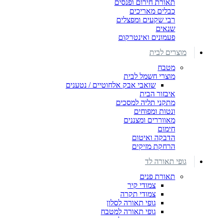
תאורת חירום ופנסים
כבלים מאריכים
רבי שקעים ומפצלים
שנאים
פעמונים ואינטרקום
מוצרים לבית
מטבח
מוצרי חשמל לבית
שואבי אבק אלחוטיים / נטענים
איבזור הבית
מתקני תליה למסכים
ונטות ומפוחים
מאווררים ומצננים
חימום
הדבקה ואיטום
הרחקת מזיקים
גופי תאורה לד
תאורת פנים
צמודי קיר
צמודי תקרה
גופי תאורה לסלון
גופי תאורה למטבח