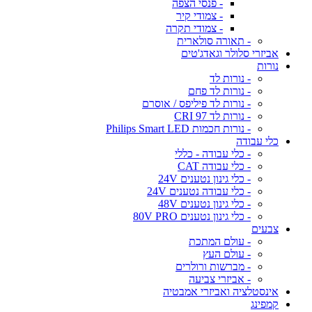
- פנסי הצפה
- צמודי קיר
- צמודי תקרה
- תאורה סולארית
אביזרי סלולר וגאדג'טים
נורות
- נורות לד
- נורות לד פחם
- נורות לד פיליפס / אוסרם
- נורות לד CRI 97
- נורות חכמות Philips Smart LED
כלי עבודה
- כלי עבודה - כללי
- כלי עבודה CAT
- כלי גינון נטענים 24V
- כלי עבודה נטענים 24V
- כלי גינון נטענים 48V
- כלי גינון נטענים 80V PRO
צבעים
- עולם המתכת
- עולם העץ
- מברשות ורולרים
- אביזרי צביעה
אינסטלציה ואביזרי אמבטיה
קמפינג