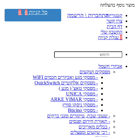
מוצר נוסף בהצלחה
סל קניות
0
0
התחברות \ הרשמה
קטגוריות
צרו קשר
דף הבית
החשבון שלי
0
עגלת קניות
אביזרי חשמל
מפסקים ושקעים
- מפסקי מגע ואביזרים חכמים WIFI
- מפסקים אלחוטיים QuickSwitch
- מפסקי טאצ' ( מגע )
- מפסקי UNICA
- מפסקי ARKE VIMAR
- מפסקי ניסקו סוויץ
- מפסקי Bticino
- שעוני שבת, טיימרים ומגני ברקים
- תאורת חירום ופנסים
- כבלים מאריכים
- רבי שקעים ומפצלים