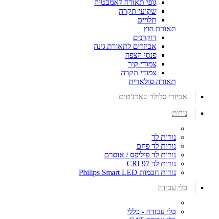
גופי תאורה לאמבטיה
שקועי תקרה
תלויים
תאורת חוץ
דוקרנים
אביזרים לתאורת גינה
פנסי הצפה
צמודי קיר
צמודי תקרה
תאורה סולארית
אביזרי סלולר וגאדג'טים
נורות
נורות לד
נורות לד פחם
נורות לד פיליפס / אוסרם
נורות לד CRI 97
נורות חכמות Philips Smart LED
כלי עבודה
כלי עבודה - כללי