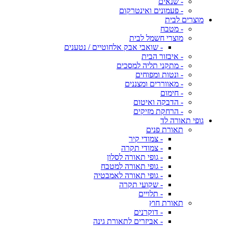
- שנאים
- פעמונים ואינטרקום
מוצרים לבית
- מטבח
מוצרי חשמל לבית
- שואבי אבק אלחוטיים / נטענים
- איבזור הבית
- מתקני תליה למסכים
- ונטות ומפוחים
- מאווררים ומצננים
- חימום
- הדבקה ואיטום
- הרחקת מזיקים
גופי תאורה לד
תאורת פנים
- צמודי קיר
- צמודי תקרה
- גופי תאורה לסלון
- גופי תאורה למטבח
- גופי תאורה לאמבטיה
- שקועי תקרה
- תלויים
תאורת חוץ
- דוקרנים
- אביזרים לתאורת גינה