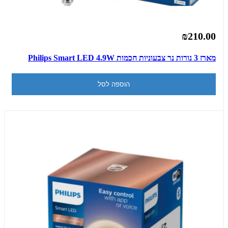
₪210.00
מארז 3 נורות נר צבעוניות חכמות Philips Smart LED 4.9W
הוספה לסל