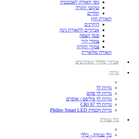
גופי תאורה לאמבטיה
שקועי תקרה
תלויים
תאורת חוץ
דוקרנים
אביזרים לתאורת גינה
פנסי הצפה
צמודי קיר
צמודי תקרה
תאורה סולארית
אביזרי סלולר וגאדג'טים
נורות
נורות לד
נורות לד פחם
נורות לד פיליפס / אוסרם
נורות לד CRI 97
נורות חכמות Philips Smart LED
כלי עבודה
כלי עבודה - כללי