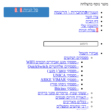
מוצר נוסף בהצלחה
סל קניות
0
0
התחברות \ הרשמה
קטגוריות
צרו קשר
דף הבית
החשבון שלי
0
עגלת קניות
אביזרי חשמל
מפסקים ושקעים
- מפסקי מגע ואביזרים חכמים WIFI
- מפסקים אלחוטיים QuickSwitch
- מפסקי טאצ' ( מגע )
- מפסקי UNICA
- מפסקי ARKE VIMAR
- מפסקי ניסקו סוויץ
- מפסקי Bticino
- שעוני שבת, טיימרים ומגני ברקים
- תאורת חירום ופנסים
- כבלים מאריכים
- רבי שקעים ומפצלים