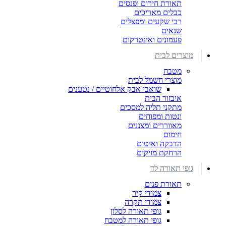
תאורת חירום ופנסים
כבלים מאריכים
רבי שקעים ומפצלים
שנאים
פעמונים ואינטרקום
מוצרים לבית
מטבח
מוצרי חשמל לבית
שואבי אבק אלחוטיים / נטענים
איבזור הבית
מתקני תליה למסכים
ונטות ומפוחים
מאווררים ומצננים
חימום
הדבקה ואיטום
הרחקת מזיקים
גופי תאורה לד
תאורת פנים
צמודי קיר
צמודי תקרה
גופי תאורה לסלון
גופי תאורה למטבח