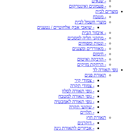
- שנאים
- פעמונים ואינטרקום
מוצרים לבית
- מטבח
מוצרי חשמל לבית
- שואבי אבק אלחוטיים / נטענים
- איבזור הבית
- מתקני תליה למסכים
- ונטות ומפוחים
- מאווררים ומצננים
- חימום
- הדבקה ואיטום
- הרחקת מזיקים
גופי תאורה לד
תאורת פנים
- צמודי קיר
- צמודי תקרה
- גופי תאורה לסלון
- גופי תאורה למטבח
- גופי תאורה לאמבטיה
- שקועי תקרה
- תלויים
תאורת חוץ
- דוקרנים
- אביזרים לתאורת גינה