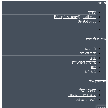
אודות
אודות
Ediorplus.store@gmail.com
09-9585735
שירות לקוחות
צרו קשר
מפת האתר
תקנון
מדיניות הפרטיות
בלוג
ביטולים
החשבון שלי
החשבון שלי
היסטוריית ההזמנות
רשימת תפוצה
נגישות