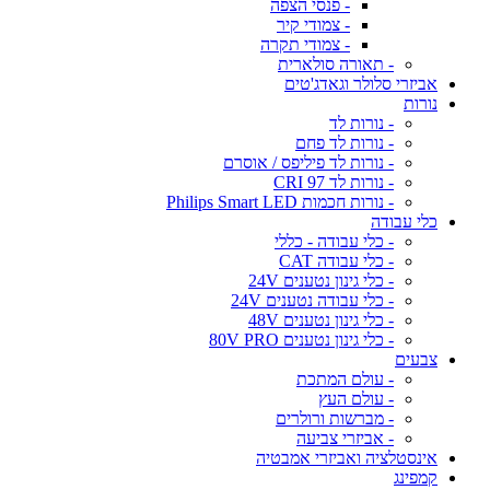
- פנסי הצפה
- צמודי קיר
- צמודי תקרה
- תאורה סולארית
אביזרי סלולר וגאדג'טים
נורות
- נורות לד
- נורות לד פחם
- נורות לד פיליפס / אוסרם
- נורות לד CRI 97
- נורות חכמות Philips Smart LED
כלי עבודה
- כלי עבודה - כללי
- כלי עבודה CAT
- כלי גינון נטענים 24V
- כלי עבודה נטענים 24V
- כלי גינון נטענים 48V
- כלי גינון נטענים 80V PRO
צבעים
- עולם המתכת
- עולם העץ
- מברשות ורולרים
- אביזרי צביעה
אינסטלציה ואביזרי אמבטיה
קמפינג