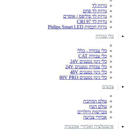
נורות לד
נורות לד פחם
נורות לד פיליפס / אוסרם
נורות לד CRI 97
נורות חכמות Philips Smart LED
כלי עבודה
כלי עבודה - כללי
כלי עבודה CAT
כלי גינון נטענים 24V
כלי עבודה נטענים 24V
כלי גינון נטענים 48V
כלי גינון נטענים 80V PRO
צבעים
עולם המתכת
עולם העץ
מברשות ורולרים
אביזרי צביעה
אינסטלציה ואביזרי אמבטיה