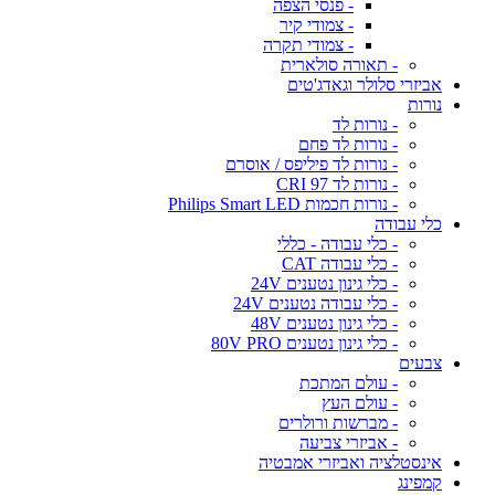
- פנסי הצפה
- צמודי קיר
- צמודי תקרה
- תאורה סולארית
אביזרי סלולר וגאדג'טים
נורות
- נורות לד
- נורות לד פחם
- נורות לד פיליפס / אוסרם
- נורות לד CRI 97
- נורות חכמות Philips Smart LED
כלי עבודה
- כלי עבודה - כללי
- כלי עבודה CAT
- כלי גינון נטענים 24V
- כלי עבודה נטענים 24V
- כלי גינון נטענים 48V
- כלי גינון נטענים 80V PRO
צבעים
- עולם המתכת
- עולם העץ
- מברשות ורולרים
- אביזרי צביעה
אינסטלציה ואביזרי אמבטיה
קמפינג