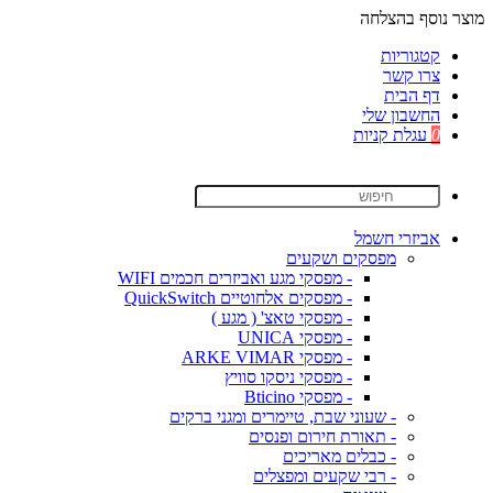
מוצר נוסף בהצלחה
קטגוריות
צרו קשר
דף הבית
החשבון שלי
0
עגלת קניות
אביזרי חשמל
מפסקים ושקעים
- מפסקי מגע ואביזרים חכמים WIFI
- מפסקים אלחוטיים QuickSwitch
- מפסקי טאצ' ( מגע )
- מפסקי UNICA
- מפסקי ARKE VIMAR
- מפסקי ניסקו סוויץ
- מפסקי Bticino
- שעוני שבת, טיימרים ומגני ברקים
- תאורת חירום ופנסים
- כבלים מאריכים
- רבי שקעים ומפצלים