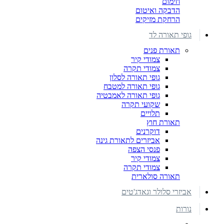
חימום
הדבקה ואיטום
הרחקת מזיקים
גופי תאורה לד
תאורת פנים
צמודי קיר
צמודי תקרה
גופי תאורה לסלון
גופי תאורה למטבח
גופי תאורה לאמבטיה
שקועי תקרה
תלויים
תאורת חוץ
דוקרנים
אביזרים לתאורת גינה
פנסי הצפה
צמודי קיר
צמודי תקרה
תאורה סולארית
אביזרי סלולר וגאדג'טים
נורות