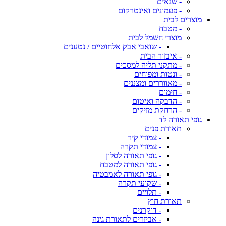
- שנאים
- פעמונים ואינטרקום
מוצרים לבית
- מטבח
מוצרי חשמל לבית
- שואבי אבק אלחוטיים / נטענים
- איבזור הבית
- מתקני תליה למסכים
- ונטות ומפוחים
- מאווררים ומצננים
- חימום
- הדבקה ואיטום
- הרחקת מזיקים
גופי תאורה לד
תאורת פנים
- צמודי קיר
- צמודי תקרה
- גופי תאורה לסלון
- גופי תאורה למטבח
- גופי תאורה לאמבטיה
- שקועי תקרה
- תלויים
תאורת חוץ
- דוקרנים
- אביזרים לתאורת גינה