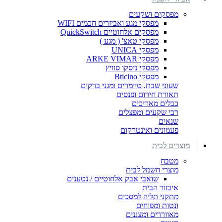
מפסקים ושקעים
מפסקי מגע ואביזרים חכמים WIFI
מפסקים אלחוטיים QuickSwitch
מפסקי טאצ' ( מגע )
מפסקי UNICA
מפסקי ARKE VIMAR
מפסקי ניסקו סוויץ
מפסקי Bticino
שעוני שבת, טיימרים ומגני ברקים
תאורת חירום ופנסים
כבלים מאריכים
רבי שקעים ומפצלים
שנאים
פעמונים ואינטרקום
מוצרים לבית
מטבח
מוצרי חשמל לבית
שואבי אבק אלחוטיים / נטענים
איבזור הבית
מתקני תליה למסכים
ונטות ומפוחים
מאווררים ומצננים